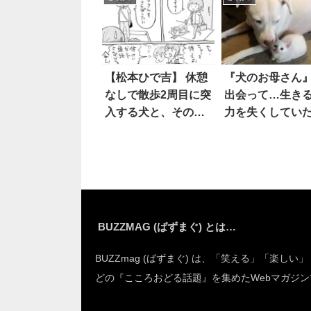
た
応』に思わず笑
た！！
【松本ひで吉】 休憩
『犬のお母さん
なしで散歩2周目に突
出会って…生き
入する犬と、その様
力を失くしてい
子を羨ましそうに見
猫に、転機が訪
つめる猫。どちらも
る！
「心配」していたけ
ど…！？
BUZZMAG (ばずまぐ) とは…
BUZZmag (ばずまぐ) は、「笑える」「楽しい
どの『こころおどる話題』を集めたWebマガジン