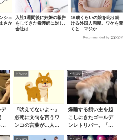
ンシェ
入社1週間後に妊娠の報告
16歳くらいの娘を叱り続
まさか
をしてきた看護師に対し、
ける外国人両親。ワケを聞
会社は…
くと…マジか
Recommended by
どうぶつ
どうぶつ
ルデ
『吠えてないよ～』
爆睡する飼い主を起
横
必死に文句を言うワ
こしにきたゴールデ
って
ンコの言葉が…人間
ンレトリバー。「実
対
っぽくて噴いた！
力行使なるか？」と
どうぶつ
どうぶつ