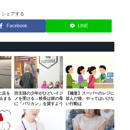
シェアする
Facebook
LINE
に足を
坊主頭の少年がひどいイジ
【極意】スーパーのレジに
止まる
メを受ける→校長は彼の母
並んだ後、やってはいけな
に「バリカン」を貸すよう
い行動は
依頼し…