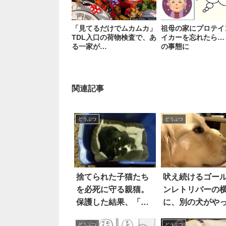
「見てるだけでムカムカ」
祖母の家にプロテイ
TDL入口の荷物検査で、あ
イカーを忘れたら…
る一家が…
の事態に
関連記事
どうぶつ
どうぶつ
捨てられた子猫たち
吠え続けるゴー
を必死に守る親猫。
ンレトリバーの
保護した結果、「意
に、別の犬がや
外な事実」が判明し
きて…『大人な
どうぶつ
どうぶつ