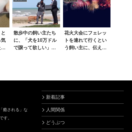
っ
思いきや…えっ！？
』と
散歩中の飼い主たち
花火大会にフェレッ
る気
に、「犬を10万ドル
トを連れて行くとい
た子
で譲って欲しい」と
う飼い主に、伝えた
れ
申し出た結果…
い事は
新着記事
」「癒される」な
人間関係
です。
どうぶつ