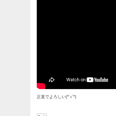
正直でよろしい(*´ｪ`*)