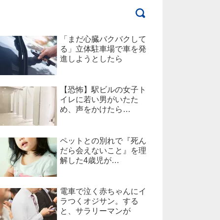
「まだ心臓バクバクして
る」立体駐車場で車を発
進しようとしたら
【恐怖】駅ビルの女子ト
イレに若い男がいたた
め、声をかけたら…
ペットとの別れで『死ん
だら会えないこと』を理
解した4歳児が…
電車で泣く赤ちゃんにイ
ラつくオジサン。する
と、サラリーマンが