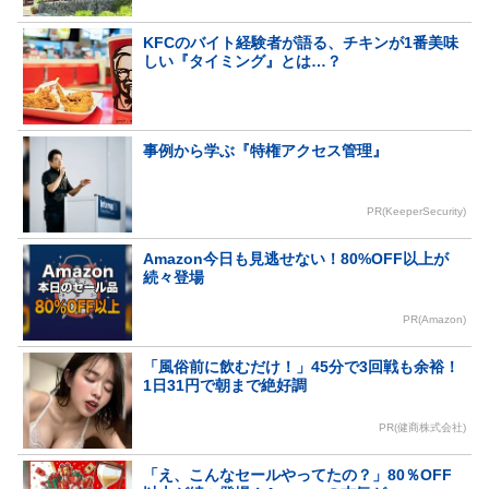
KFCのバイト経験者が語る、チキンが1番美味
しい『タイミング』とは…？
事例から学ぶ『特権アクセス管理』
PR(KeeperSecurity)
Amazon今日も見逃せない！80%OFF以上が
続々登場
PR(Amazon)
「風俗前に飲むだけ！」45分で3回戦も余裕！
1日31円で朝まで絶好調
PR(健商株式会社)
「え、こんなセールやってたの？」80％OFF