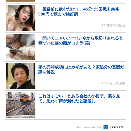
「風俗前に飲むだけ！」45分で3回戦も余裕！
980円で朝まで絶好調
PR(健商株式会社)
「聞いてニャいよー!!」今から爪切りされると
気づいた猫の顔がコチラ(笑)
家の売却成功にはカギがある？家処分の基礎知
識を解説
PR(くらしの話題)
これはすごい！とある会社の小冊子。裏を見
て、思わず声が漏れたと話題に
Recommended by