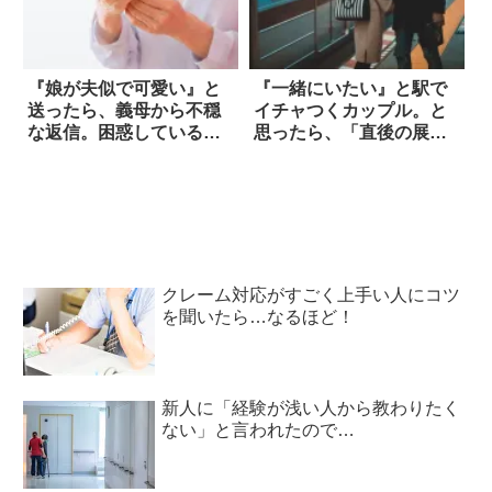
『娘が夫似で可愛い』と
『一緒にいたい』と駅で
送ったら、義母から不穏
イチャつくカップル。と
な返信。困惑している
思ったら、「直後の展
と…
開」に絶句！！
クレーム対応がすごく上手い人にコツ
を聞いたら…なるほど！
新人に「経験が浅い人から教わりたく
ない」と言われたので…