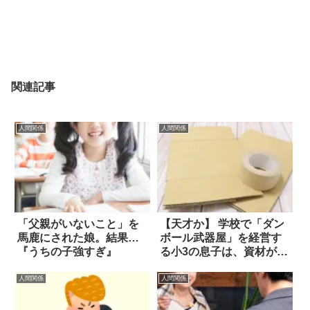
関連記事
人間関係
人間関係
「父親がいないこと」を
【天才か】 学校で「ダン
馬鹿にされた娘。結果…
ボール武器屋」を経営す
『うちの子強すぎ』
る小3の息子は、資材が枯
渇した結果？
人間関係
人間関係