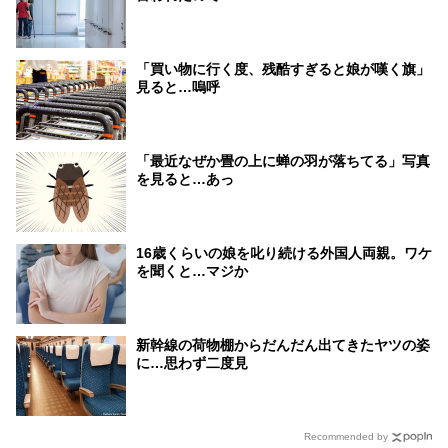
「買い物に行く度、残酷すぎると娘が嘆く旗」
見ると…嗚呼
「最近なぜか畳の上に蝉の羽が落ちてる」写真
を見ると…あっ
16歳くらいの娘を叱り続ける外国人両親。ワケ
を聞くと…マジか
新幹線の荷物棚からだんだん出てきたヤツの姿
に…思わず二度見
Recommended by