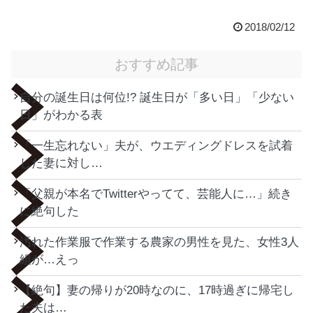
2018/02/12
おすすめ記事
自分の誕生日は何位!? 誕生日が「多い日」「少ない
日」がわかる表
「一生忘れない」夫が、ウエディングドレスを試着
した妻に対し…
「父親が本名でTwitterやってて、芸能人に…」続き
に絶句した
汚れた作業服で作業する農家の男性を見た、女性3人
組が…えっ
【絶句】妻の帰りが20時なのに、17時過ぎに帰宅し
た夫は…