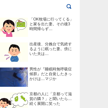
「OK牧場に行ってくる」
と家を出た妻。その後3
時間帰らず…
出産後、分娩台で気絶す
るように眠った妻。傍に
いた夫は…
男性が『睡眠時無呼吸症
候群』だと自覚したきっ
かけは…マジか
京都の人に「京都って滋
賀の隣？」と聞いたら…
続く展開に笑った