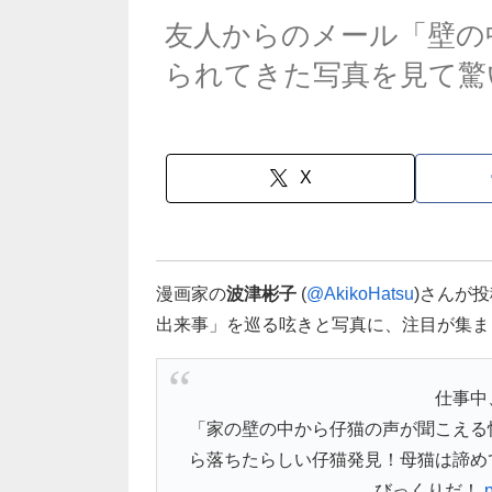
友人からのメール「壁の
られてきた写真を見て驚
X
漫画家の
波津彬子
‏ (
@AkikoHatsu
)さんが
出来事」を巡る呟きと写真に、注目が集ま
仕事中
「家の壁の中から仔猫の声が聞こえる
ら落ちたらしい仔猫発見！母猫は諦め
びっくりだ！