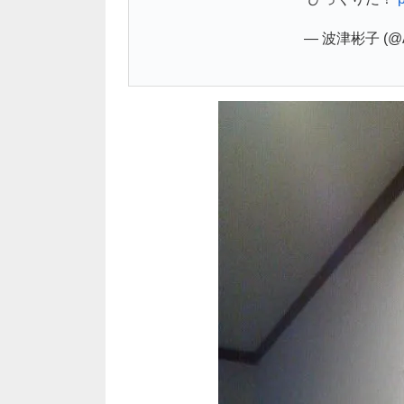
— 波津彬子 (@Ak