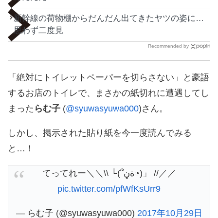
新幹線の荷物棚からだんだん出てきたヤツの姿に…
思わず二度見
Recommended by
「絶対にトイレットペーパーを切らさない」と豪語
するお店のトイレで、まさかの紙切れに遭遇してし
まった
らむ子
(
@syuwasyuwa000
)さん。
しかし、掲示された貼り紙を今一度読んでみる
と…！
てってれー＼＼\\ └(՞ةڼ◔)」 //／／
pic.twitter.com/pfWfKsUrr9
— らむ子 (@syuwasyuwa000)
2017年10月29日