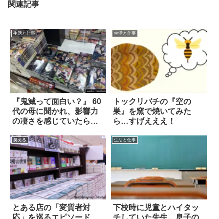
関連記事
生活と仕事
生活と仕事
『鬼滅って面白い？』 60
トックリバチの『空の
代の母に聞かれ、影響力
巣』を窯で焼いてみた
の凄さを感じていたら…
ら…すげえええ！
笑える
生活と仕事
とある店の「変質者対
下校時に児童とハイタッ
応」を巡るエピソード
チしていた先生。息子の