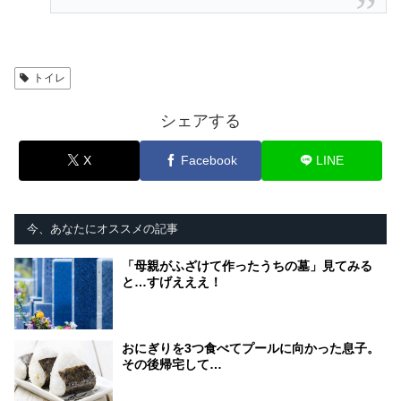
トイレ
シェアする
X
Facebook
LINE
今、あなたにオススメの記事
「母親がふざけて作ったうちの墓」見てみる
と…すげえええ！
おにぎりを3つ食べてプールに向かった息子。
その後帰宅して…