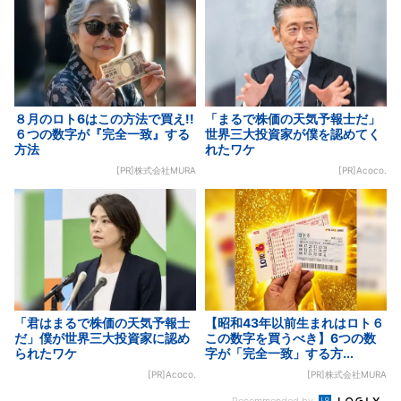
８月のロト6はこの方法で買え!!
「まるで株価の天気予報士だ」
６つの数字が『完全一致』する
世界三大投資家が僕を認めてく
方法
れたワケ
[PR]株式会社MURA
[PR]Acoco.
「君はまるで株価の天気予報士
【昭和43年以前生まれはロト６
だ」僕が世界三大投資家に認め
この数字を買うべき】6つの数
られたワケ
字が「完全一致」する方...
[PR]Acoco.
[PR]株式会社MURA
Recommended by