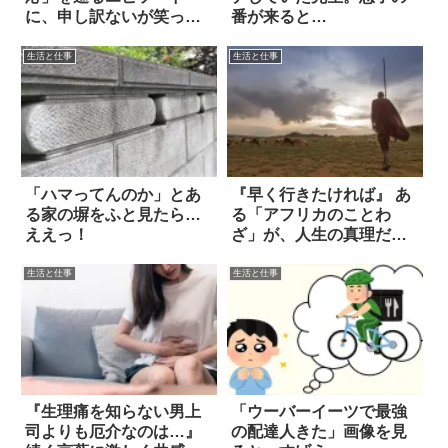
に、申し訳ないが笑っ
番が来ると…
た！
生活と仕事
生活と仕事
「ハマってんのか」とあ
『早く行きたければ』 あ
る家の塀をふと見たら…
る「アフリカのことわ
ええっ！
ざ」が、人生の真理だっ
た
生活と仕事
生活と仕事
『生理痛を知らない男上
「ウーバーイーツで最強
司よりも厄介なのは…』
の配達人きた」画像を見