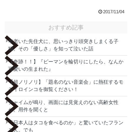
2017/11/04
おすすめ記事
年老いた先住犬に、思いっきり頭突きしまくる子
猫。その「優しさ」を知って泣いた話
【奇跡！！】『ピーマンを輪切りにしたら、なんか
可愛いの生まれた』
【超ノリノリ】「題名のない音楽会」に熱狂するモ
モイロインコを御覧ください！
チャイムが鳴り、画面には見覚えのない高齢女性
が。用件を聞くと
「日本人はタコを食べるのか」と驚いていたフラン
ス人。でも