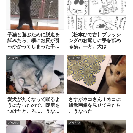
子猫と遊ぶために脱走を
【松本ひで吉】ブラッシ
試みたら、柵にお尻が引
ングのお返しに手を舐め
っかかってしまった子
る猫。一方、犬は
犬。そして…『決死の救
出劇』が始まった！？
どうぶつ
どうぶつ
愛犬が丸くなって眠るよ
さすがネコさん！ネコに
うになったので、暖房を
錯覚画像を見せてみたら
つけたところ…こうなっ
こうなった
た(笑)
どうぶつ
どうぶつ