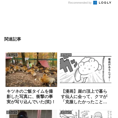
Recommended by
関連記事
どうぶつ
どうぶつ
キツネのご飯タイムを撮
【漫画】崖の頂上で暮ら
影した写真に、衝撃の事
す仙人に会って、クマが
実が写り込んでいた(笑)！
「克服したかったこと」
とは？
どうぶつ
どうぶつ