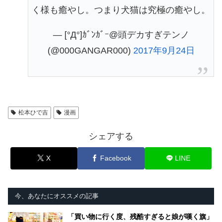
く様も癒やし。つまり犬猫は究極の癒やし。
— [°Д°]ｶﾞﾝｶﾞｰ@頭デカすぎテンノ
(@000GANGAR000)
2017年9月24日
松本ひで吉
漫画
シェアする
X
Facebook
LINE
今、あなたにオススメの記事
「買い物に行く度、残酷すぎると娘が嘆く旗」