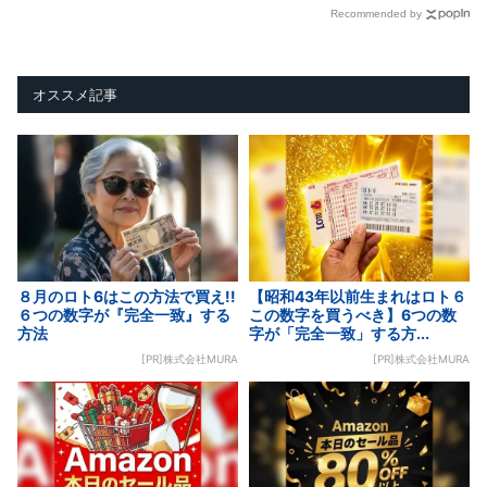
Recommended by
オススメ記事
８月のロト6はこの方法で買え!!
【昭和43年以前生まれはロト６
６つの数字が『完全一致』する
この数字を買うべき】6つの数
方法
字が「完全一致」する方...
[PR]株式会社MURA
[PR]株式会社MURA