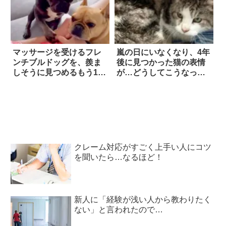
マッサージを受けるフレ
嵐の日にいなくなり、4年
ンチブルドッグを、羨ま
後に見つかった猫の表情
しそうに見つめるもう1
が…どうしてこうなった
匹。順番が待ちきれなか
(笑)！ 2枚
ったようで…ついに実力
行使に！
クレーム対応がすごく上手い人にコツ
を聞いたら…なるほど！
新人に「経験が浅い人から教わりたく
ない」と言われたので…