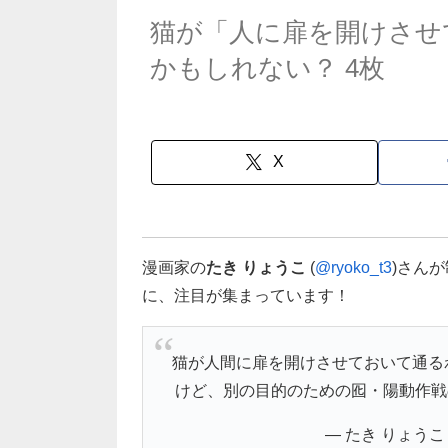
猫が「人に扉を開けさせ
かもしれない？ 4枚
X
漫画家の
たき りょうこ
(
@ryoko_t3
)さん
に、注目が集まっています！
猫が人間に扉を開けさせておいて通る
けど、別の目的のための囮・陽動作
— たき りょうこ (@