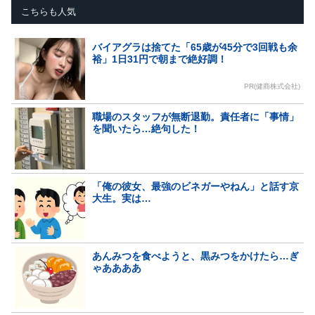
こちらも人気
バイアグラは捨てた「65歳が45分で3回戦も余
裕」1日31円で朝まで絶好調！
PR(健商株式会社)
職場のスタッフが無断退勤。責任者に「事情」
を聞いたら…絶句した！
「俺の彼女、最強のビネガーやねん」と話す京
大生。実は…
あんみつを食べようと、黒みつをかけたら…ぎ
ゃああああ