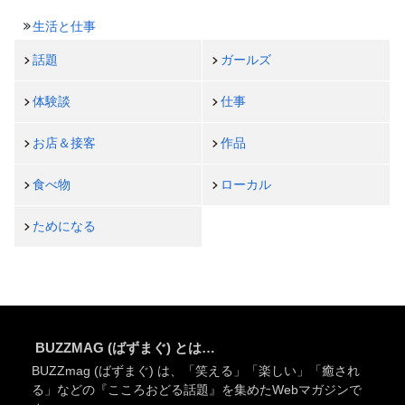
生活と仕事
話題
ガールズ
体験談
仕事
お店＆接客
作品
食べ物
ローカル
ためになる
BUZZMAG (ばずまぐ) とは…
BUZZmag (ばずまぐ) は、「笑える」「楽しい」「癒され
る」などの『こころおどる話題』を集めたWebマガジンで