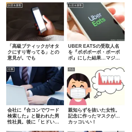
お店＆接客
お店＆接客
「高級ブティックがオタ
UBER EATSの受取人名
クにすり寄ってる」との
を『ボボボーボ・ボーボ
意見が。でも
ボ』にした結果…マジ
か！
仕事
作品
会社に『合コンでワード
親知らずを抜いた女性。
検索した』と疑われた男
記念に作ったマスクが…
性社員。後に「ヒドい事
カッコいい！
実」が判明した