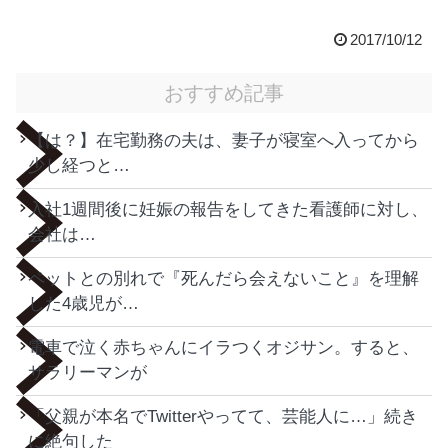
2017/10/12
おすすめ記事
【は？】在宅勤務の夫は、妻子が寝室へ入ってから
少し経つと…
入社1週間後に妊娠の報告をしてきた看護師に対し、
会社は…
ペットとの別れで『死んだら会えないこと』を理解
した4歳児が…
電車で泣く赤ちゃんにイラつくオジサン。すると、
サラリーマンが
「父親が本名でTwitterやってて、芸能人に…」続き
に絶句した