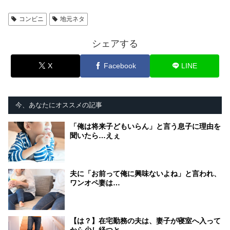
コンビニ
地元ネタ
シェアする
X
Facebook
LINE
今、あなたにオススメの記事
「俺は将来子どもいらん」と言う息子に理由を
聞いたら…えぇ
夫に「お前って俺に興味ないよね」と言われ、
ワンオペ妻は…
【は？】在宅勤務の夫は、妻子が寝室へ入って
から少し経つと…