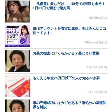
「風俗前に飲むだけ！」45分で3回戦も余裕！
1日31円で朝まで絶好調
PR(健商株式会社)
SNSアカウントを着実に成長。実はみんなココ
使ってます。
PR(Dreaw合同会社)
お墓の撤去にいくらかかる？墓じまい費用
PR(くらしの話題)
もらえる年金25万円以下の人が知るべき事
PR(くらしの話題)
家の売却成功にはカギがある？家処分の基礎知
識を解説