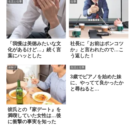
生活と仕事
仕事
「我慢は美徳みたいな文
社長に「お前はポンコツ
化があるけど…」続く言
か」と言われたので…こ
葉にハッとした
う返した！
体験談
生活と仕事
3歳でピアノを始めた妹
に、やってて良かったか
と尋ねると…
彼氏との『家デート』を
満喫していた女性は…後
に衝撃の事実を知った