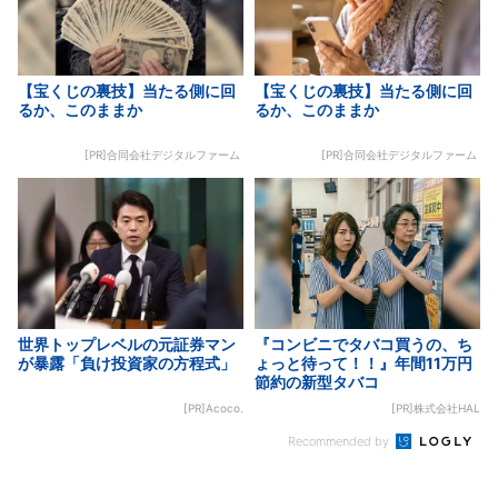
【宝くじの裏技】当たる側に回
【宝くじの裏技】当たる側に回
るか、このままか
るか、このままか
[PR]合同会社デジタルファーム
[PR]合同会社デジタルファーム
世界トップレベルの元証券マン
『コンビニでタバコ買うの、ち
が暴露「負け投資家の方程式」
ょっと待って！！』年間11万円
節約の新型タバコ
[PR]Acoco.
[PR]株式会社HAL
Recommended by