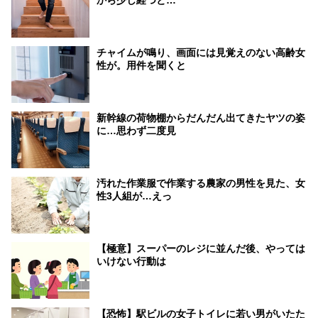
チャイムが鳴り、画面には見覚えのない高齢女
性が。用件を聞くと
新幹線の荷物棚からだんだん出てきたヤツの姿
に…思わず二度見
汚れた作業服で作業する農家の男性を見た、女
性3人組が…えっ
【極意】スーパーのレジに並んだ後、やっては
いけない行動は
【恐怖】駅ビルの女子トイレに若い男がいたた