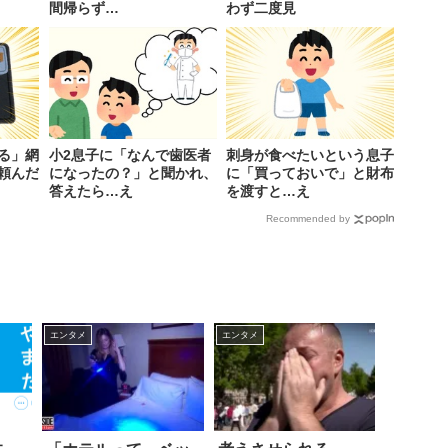
間帰らず…
わず二度見
る」網
小2息子に「なんで歯医者
刺身が食べたいという息子
頼んだ
になったの？」と聞かれ、
に「買っておいで」と財布
答えたら…え
を渡すと…え
Recommended by
エンタメ
エンタメ