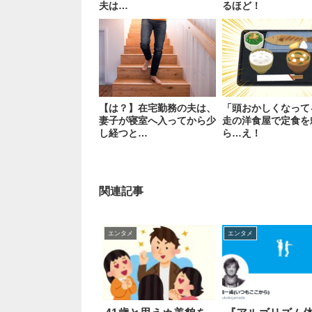
夫は…
るほど！
【は？】在宅勤務の夫は、
「頭おかしくなって
妻子が寝室へ入ってから少
走の洋食屋で定食を
し経つと…
ら…え！
関連記事
エンタメ
エンタメ