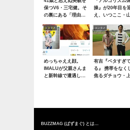
41歳と思えぬ美貌を
『アルゴリズム
保つV6・三宅健。そ
操』が20年目を
の裏にある「理由」
え、いつここ・
が…スゴすぎた
が伝えたい事は
エンタメ
エンタメ
めっちゃええ顔。
有吉『ベタすぎ
IMALUが父親さんま
る』 携帯をなく
と新幹線で遭遇した
焦るダチョウ・
ときの1枚が話題
竜兵がとった行
は？
BUZZMAG (ばずまぐ) とは…