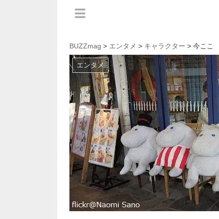
BUZZmag
>
エンタメ
>
キャラクター
> 今ここ
エンタメ