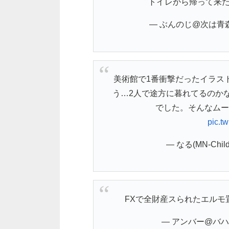
トイレから帰って来
— ぶんのじ@次は青森 (@
美術館で1番衝撃だったイラス
う…2人で途方に暮れてるのか
でした。そんなムー
pic.t
— なる(MN-Child＆
FXで全財産スられたエルモ
— アンバー@バハ鯖?