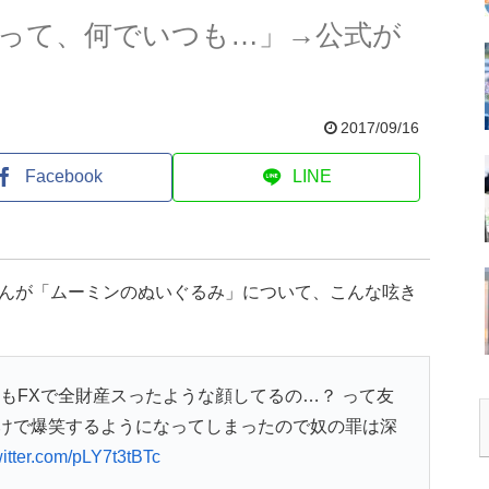
って、何でいつも…」→公式が
2017/09/16
Facebook
LINE
さんが「ムーミンのぬいぐるみ」について、こんな呟き
もFXで全財産スったような顔してるの…？ って友
けで爆笑するようになってしまったので奴の罪は深
witter.com/pLY7t3tBTc