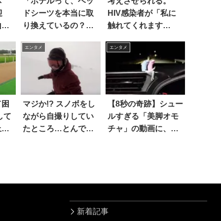
体
「ホテルって、ベッ
考えさせられる。
迎
ドシーツを本当に取
HIV感染者が「私に
山田
り換えているの？」
触れてくれます
…？
→検証実験を行った
か？」と街角に立っ
エンタメ
エンタメ
結果…
た結果
て困
マジか!? スノボをし
【8秒の奇跡】シュー
して
ながら自撮りしてい
ルすぎる「美脚オモ
上島
たところ…とんでも
チャ」の動画に、爆
動
ないモノが写ってた
笑の嵐！！
新着記事