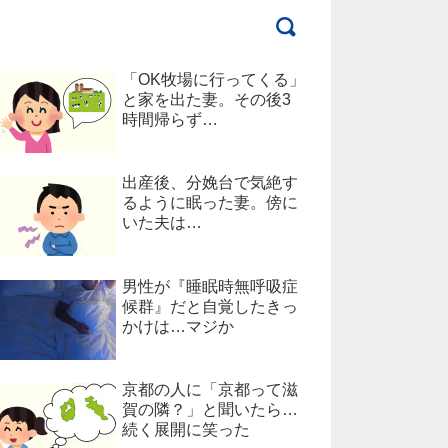
「OK牧場に行ってくる」
と家を出た妻。その後3
時間帰らず…
出産後、分娩台で気絶す
るように眠った妻。傍に
いた夫は…
男性が『睡眠時無呼吸症
候群』だと自覚したきっ
かけは…マジか
京都の人に「京都って滋
賀の隣？」と聞いたら…
続く展開に笑った