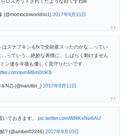
たらロスカットされてたような顔ですねw
momocloworldno1)
2017年9月11日
トはスナフキンもfxで全財産スったのかな…ってい
な…っていう…絶妙な表情に、しばらく動けません
ミン達を今後も優しく見守りたいです
witter.com/avmM6m0mKB
N2) (@narutter_)
2017年9月11日
置いておきます。
pic.twitter.com/Wf4KxNw6AU
 (@amber02246)
2017年9月10日