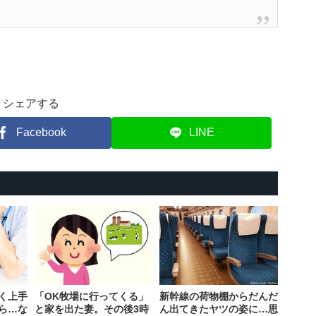
シェアする
Facebook
LINE
く上手
「OK牧場に行ってくる」
新幹線の荷物棚からだんだ
ら…な
と家を出た妻。その後3時
ん出てきたヤツの姿に…思