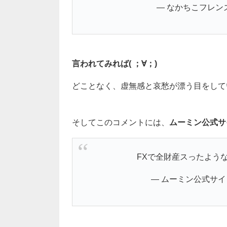
— なかちこフレンズ (
言われてみれば( ；∀；)
どことなく、虚無感と哀愁が漂う目をして
そしてこのコメントには、
ムーミン公式サ
FXで全財産スったような顔
— ムーミン公式サイト 