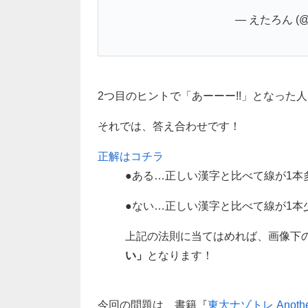
— えたろん (@e
2つ目のヒントで「あーーー!!」となった人も
それでは、答え合わせです！
正解はコチラ
●ある…正しい漢字と比べて線が1本
●ない…正しい漢字と比べて線が1本
上記の法則に当てはめれば、画像下
い」
となります！
今回の問題は、書籍『
東大ナゾトレ Anoth