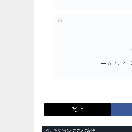
— ムッティー3世
X
今、あなたにオススメの記事