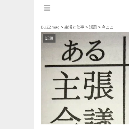
BUZZmag
>
生活と仕事
>
話題
> 今ここ
話題