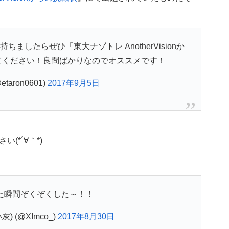
したらぜひ「東大ナゾトレ AnotherVisionか
てください！良問ばかりなのでオススメです！
taron0601)
2017年9月5日
*´∀｀*)
た瞬間ぞくぞくした～！！
灰) (@XImco_)
2017年8月30日