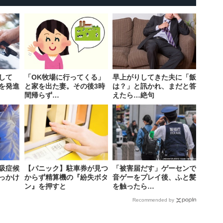
して
「OK牧場に行ってくる」
早上がりしてきた夫に「飯
を発進
と家を出た妻。その後3時
は？」と訊かれ、まだと答
間帰らず…
えたら…絶句
吸症候
【パニック】駐車券が見つ
「被害届だす」ゲーセンで
っかけ
からず精算機の『紛失ボタ
音ゲーをプレイ後、ふと髪
ン』を押すと
を触ったら…
Recommended by