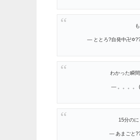
も
— ととろ?自発中卍✡???☁︎
わかった瞬間
— 。。。。 (@
15分の
— あまごと?? 