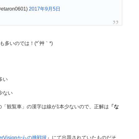
taron0601)
2017年9月5日
多いのでは！(*´艸｀*)
多い
少ない
の「観覧車」の漢字は線が1本少ないので、正解は
「な
erVisionからの挑戦状
』にて出題されていたものだそ