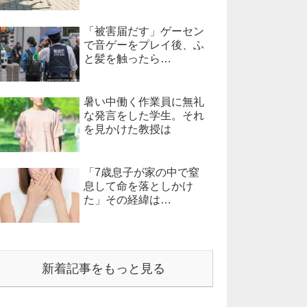
「被害届だす」ゲーセン
で音ゲーをプレイ後、ふ
と髪を触ったら…
暑い中働く作業員に無礼
な発言をした学生。それ
を見かけた教授は
「7歳息子が家の中で窒
息して命を落としかけ
た」その経緯は…
新着記事をもっと見る