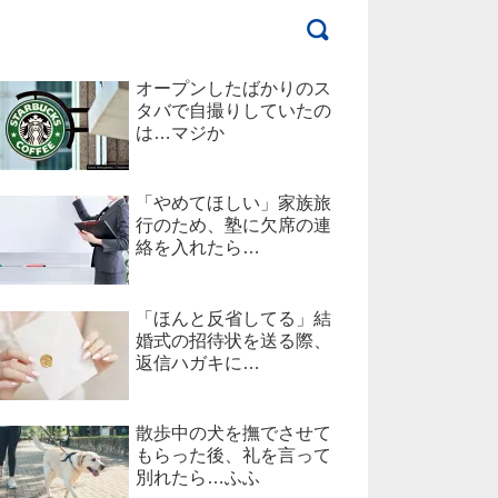
オープンしたばかりのス
タバで自撮りしていたの
は…マジか
「やめてほしい」家族旅
行のため、塾に欠席の連
絡を入れたら…
「ほんと反省してる」結
婚式の招待状を送る際、
返信ハガキに…
散歩中の犬を撫でさせて
もらった後、礼を言って
別れたら…ふふ