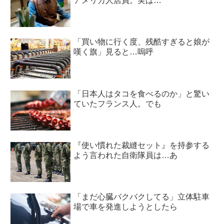
アメリカ人店員。実は…
「買い物に行く度、残酷すぎると娘が
嘆く旗」見ると…嗚呼
「日本人はタコを食べるのか」と驚い
ていたフランス人。でも
『使い慣れた裁縫セット』を持参する
よう言われた自衛隊員は…あ
「まだ心臓バクバクしてる」立体駐車
場で車を発進しようとしたら