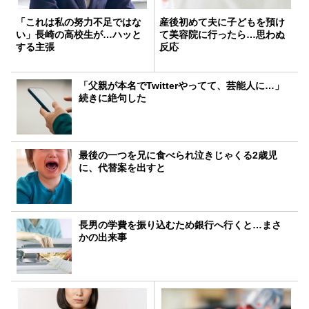
「これは私の努力不足ではな
産後初めて夫に子どもを預け
い」長崎の高校生が…ハッと
て美容院に行ったら…思わぬ
する主張
反応
「父親が本名でTwitterやってて、芸能人に…」
続きに絶句した
最後の一つを兄に食べられ泣きじゃくる2歳児
に、代替案を出すと
長男の学費を振り込むため銀行へ行くと…まさ
かの出来事