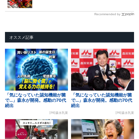
Recommended by
オススメ記事
「気になっていた認知機能が菌
「気になっていた認知機能が菌
で…」森永が開発。感動の70代
で…」森永が開発。感動の70代
続出
続出
[PR]森永乳業
[PR]森永乳業