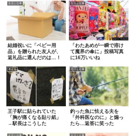
生活と仕事
生活と仕事
結婚祝いに「ベビー用
「わたあめが一瞬で溶け
品」を贈られた友人が、
て魔界の傘に」投稿写真
返礼品に選んだのは…！
に16万いいね
考える
生活と仕事
王子駅に貼られていた
釣った魚に怯える夫を
「胸が痛くなる貼り紙」
「外科医なのに」と煽っ
→駅長はこうした
たら…返答に笑った
生活と仕事
生活と仕事