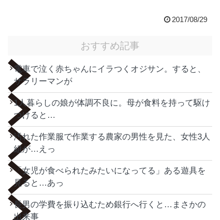
2017/08/29
おすすめ記事
電車で泣く赤ちゃんにイラつくオジサン。すると、
サラリーマンが
1人暮らしの娘が体調不良に。母が食料を持って駆け
つけると…
汚れた作業服で作業する農家の男性を見た、女性3人
組が…えっ
「女児が食べられたみたいになってる」ある遊具を
見ると…あっ
長男の学費を振り込むため銀行へ行くと…まさかの
出来事