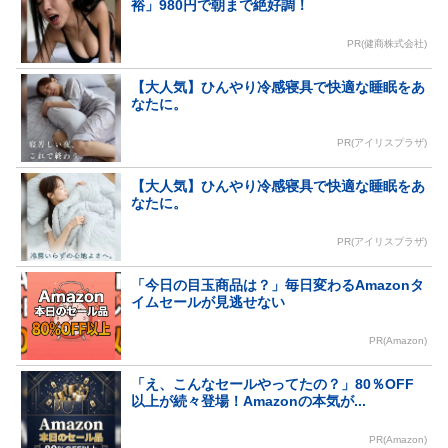
裕」980円で朝まで絶好調！
PR(健商株式会社)
【大人気】ひんやり冷感寝具で快適な睡眠をあ
なたに。
PR(アイリスプラザ)
【大人気】ひんやり冷感寝具で快適な睡眠をあ
なたに。
PR(アイリスプラザ)
「今日の目玉商品は？」毎日変わるAmazonタ
イムセールが見逃せない
PR(Amazon)
「え、こんなセールやってたの？」80％OFF
以上が続々登場！Amazonの本気が...
PR(Amazon)