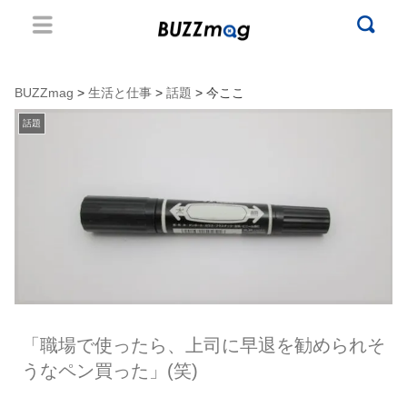
BUZZmag
>
生活と仕事
>
話題
> 今ここ
話題
「職場で使ったら、上司に早退を勧められそ
うなペン買った」(笑)