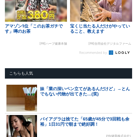
アマゾン1位「このお茶ガチで
宝くじ当たる人だけがやってい
す」噂のお茶
ること、教えます
[PR]ハーブ健康本舗
[PR]合同会社デジタルファーム
Recommended by
こちらも人気
妹「業の深いペン立てがあるんだけど」→とん
でもない代物が出てきた…(笑)
バイアグラは捨てた「65歳が45分で3回戦も余
裕」1日31円で朝まで絶好調！
PR(健商株式会社)