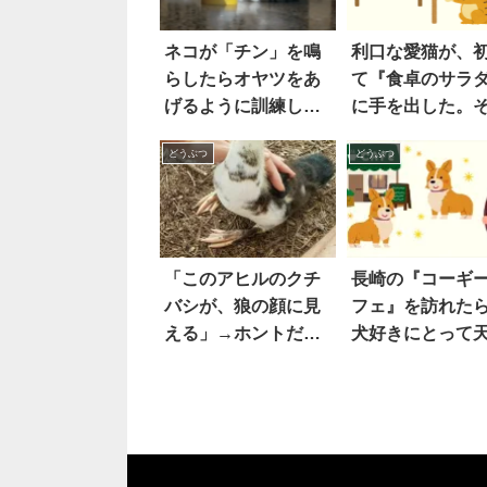
ネコが「チン」を鳴
利口な愛猫が、
らしたらオヤツをあ
て『食卓のサラ
げるように訓練した
に手を出した。
らこうなった
理由は…え！！
どうぶつ
どうぶつ
「このアヒルのクチ
長崎の『コーギ
バシが、狼の顔に見
フェ』を訪れた
える」→ホントだ…
犬好きにとって
(笑)！
のような光景が
っていた！！