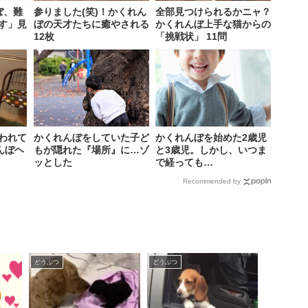
ぼ、難
参りました(笑)！かくれん
全部見つけられるかニャ？
す」見
ぼの天才たちに癒やされる
かくれんぼ上手な猫からの
12枚
「挑戦状」 11問
われて
かくれんぼをしていた子ど
かくれんぼを始めた2歳児
んぼヘ
もが隠れた『場所』に…ゾ
と3歳児。しかし、いつま
ッとした
で経っても…
Recommended by
どうぶつ
どうぶつ