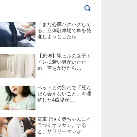
「まだ心臓バクバクして
る」立体駐車場で車を発
進しようとしたら
【恐怖】駅ビルの女子ト
イレに若い男がいたた
め、声をかけたら…
ペットとの別れで『死ん
だら会えないこと』を理
解した4歳児が…
電車で泣く赤ちゃんにイ
ラつくオジサン。する
と、サラリーマンが