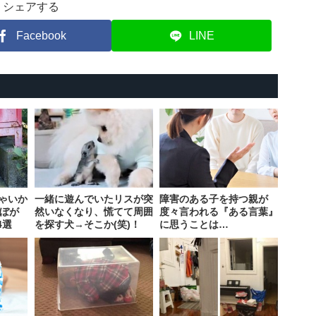
シェアする
Facebook
LINE
ゃいか
一緒に遊んでいたリスが突
障害のある子を持つ親が
んぼが
然いなくなり、慌てて周囲
度々言われる『ある言葉』
4選
を探す犬→そこか(笑)！
に思うことは…