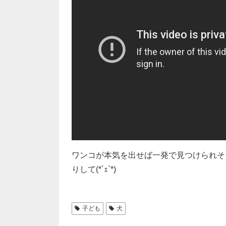
ワンコが本気を出せば一発で見つけられそ
りして(*´ｪ`*)
子ども
犬