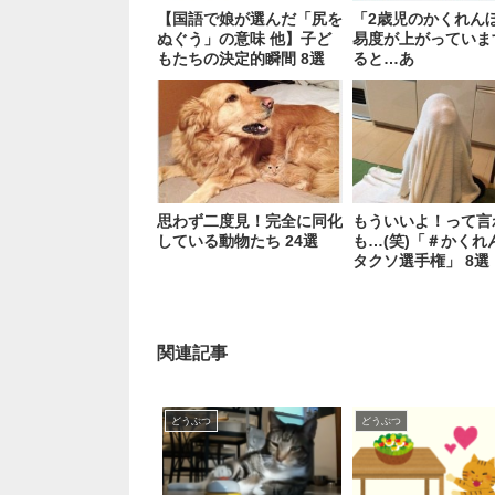
【国語で娘が選んだ「尻を
「2歳児のかくれん
ぬぐう」の意味 他】子ど
易度が上がっていま
もたちの決定的瞬間 8選
ると…あ
思わず二度見！完全に同化
もういいよ！って言
している動物たち 24選
も…(笑)「＃かくれ
タクソ選手権」 8選
関連記事
どうぶつ
どうぶつ