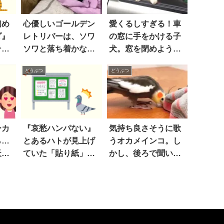
初め
心優しいゴールデン
愛くるしすぎる！車
ダ』
レトリバーは、ソワ
の窓に手をかける子
その
ソワと落ち着かない
犬。窓を閉めようと
「新入り」の子犬を
すると…
どうぶつ
どうぶつ
見て…温かな歓迎ぶ
りにホッコリ！
ーカ
『哀愁ハンパない』
気持ち良さそうに歌
ら…
とあるハトが見上げ
うオカメインコ。し
天国
ていた「貼り紙」に
かし、後ろで聞いて
広が
は…あ！！
いたもう1匹の反応
は…厳しかった！！