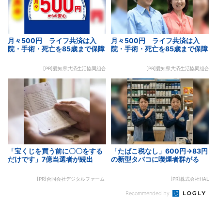
月々500円 ライフ共済は入
月々500円 ライフ共済は入
院・手術・死亡を85歳まで保障
院・手術・死亡を85歳まで保障
[PR]愛知県共済生活協同組合
[PR]愛知県共済生活協同組合
「宝くじを買う前に〇〇をする
「たばこ税なし」600円→83円
だけです」7億当選者が続出
の新型タバコに喫煙者群がる
[PR]合同会社デジタルファーム
[PR]株式会社HAL
Recommended by