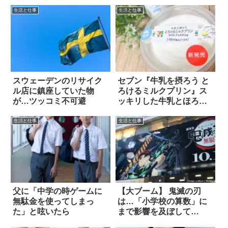
生活と仕事
生活と仕事
スウェーデンのリサイク
セブン『牛乳を摂ろう と
ル店に鎮座していた物
ろけるミルクプリン』ス
が…ツッコミ不可避
ッキリした牛乳とほろ苦
カラメルソースが一度に
味わえて、牛乳好きも大
生活と仕事
生活と仕事
満足！
父に「中学の時ゲームに
【大ブーム】 鬼滅の刃
無駄金を使ってしまっ
は…「小学校の算数」に
た」と呟いたら
まで影響を及ぼして
る！？