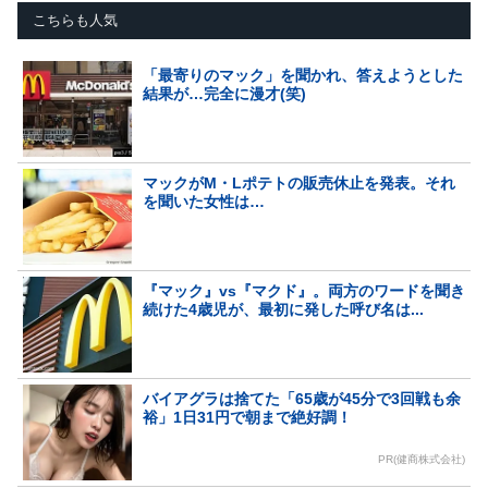
こちらも人気
「最寄りのマック」を聞かれ、答えようとした
結果が…完全に漫才(笑)
マックがM・Lポテトの販売休止を発表。それ
を聞いた女性は…
『マック』vs『マクド』。両方のワードを聞き
続けた4歳児が、最初に発した呼び名は...
バイアグラは捨てた「65歳が45分で3回戦も余
裕」1日31円で朝まで絶好調！
PR(健商株式会社)