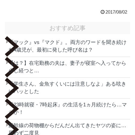
2017/08/02
おすすめ記事
『マック』vs『マクド』。両方のワードを聞き続け
た4歳児が、最初に発した呼び名は？
【は？】在宅勤務の夫は、妻子が寝室へ入ってから
少し経つと…
「学生さん、金魚すくいには注意しなよ」ある呟き
にハッとした
『23時就寝・7時起床』の生活を1ヵ月続けたら…マ
ジか！
新幹線の荷物棚からだんだん出てきたヤツの姿に…
思わず二度見