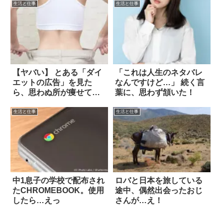
生活と仕事
生活と仕事
【ヤバい】 とある「ダイ
「これは人生のネタバレ
エットの広告」を見た
なんですけど…」 続く言
ら、思わぬ所が痩せてい
葉に、思わず頷いた！
た！？
生活と仕事
生活と仕事
中1息子の学校で配布され
ロバと日本を旅している
たCHROMEBOOK。使用
途中、偶然出会ったおじ
したら…えっ
さんが…え！