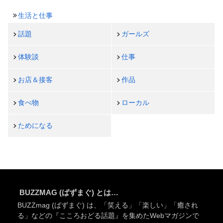
生活と仕事
話題
ガールズ
体験談
仕事
お店＆接客
作品
食べ物
ローカル
ためになる
BUZZMAG (ばずまぐ) とは…
BUZZmag (ばずまぐ) は、「笑える」「楽しい」「癒され
る」などの『こころおどる話題』を集めたWebマガジンで