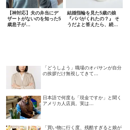
【神対応】夫の弁当にデ
結婚指輪を見た5歳の娘
ザートがないのを知った5
『パパがくれたの？』 そ
歳息子が…
うだよと答えたら、続く
発言に笑った！
「どうしよう」職場のオバサンが自分
の挨拶だけ無視してきて…
日本語で何度も「現金ですか」と聞く
アメリカ人店員。実は…
「買い物に行く度、残酷すぎると娘が