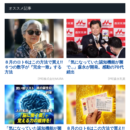
オススメ記事
８月のロト6はこの方法で買え!!
「気になっていた認知機能が菌
６つの数字が『完全一致』する
で…」森永が開発。感動の70代
方法
続出
[PR]株式会社MURA
[PR]森永乳業
「気になっていた認知機能が菌
８月のロト6はこの方法で買え!!