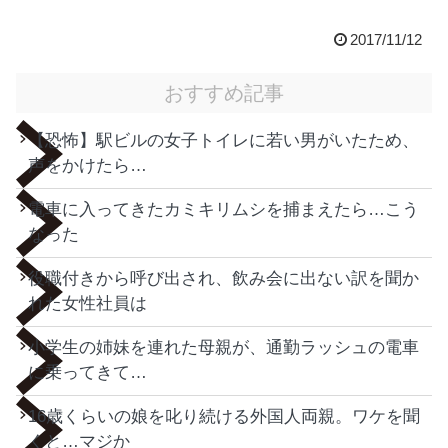
2017/11/12
おすすめ記事
【恐怖】駅ビルの女子トイレに若い男がいたため、
声をかけたら…
電車に入ってきたカミキリムシを捕まえたら…こう
なった
役職付きから呼び出され、飲み会に出ない訳を聞か
れた女性社員は
小学生の姉妹を連れた母親が、通勤ラッシュの電車
に乗ってきて…
16歳くらいの娘を叱り続ける外国人両親。ワケを聞
くと…マジか