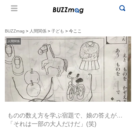
BUZZmag
>
人間関係
>
子ども
> 今ここ
人間関係
ものの数え方を学ぶ宿題で、娘の答えが…
「それは一部の大人だけだ」(笑)