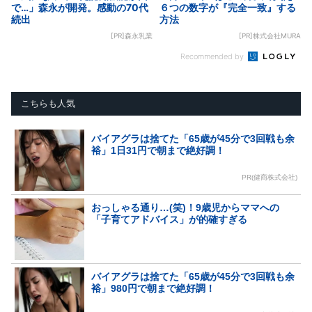
で…」森永が開発。感動の70代
６つの数字が『完全一致』する
続出
方法
[PR]森永乳業
[PR]株式会社MURA
Recommended by
こちらも人気
バイアグラは捨てた「65歳が45分で3回戦も余
裕」1日31円で朝まで絶好調！
PR(健商株式会社)
おっしゃる通り…(笑)！9歳児からママへの
「子育てアドバイス」が的確すぎる
バイアグラは捨てた「65歳が45分で3回戦も余
裕」980円で朝まで絶好調！