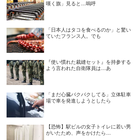
嘆く旗」見ると…嗚呼
「日本人はタコを食べるのか」と驚い
ていたフランス人。でも
『使い慣れた裁縫セット』を持参する
よう言われた自衛隊員は…あ
「まだ心臓バクバクしてる」立体駐車
場で車を発進しようとしたら
【恐怖】駅ビルの女子トイレに若い男
がいたため、声をかけたら…