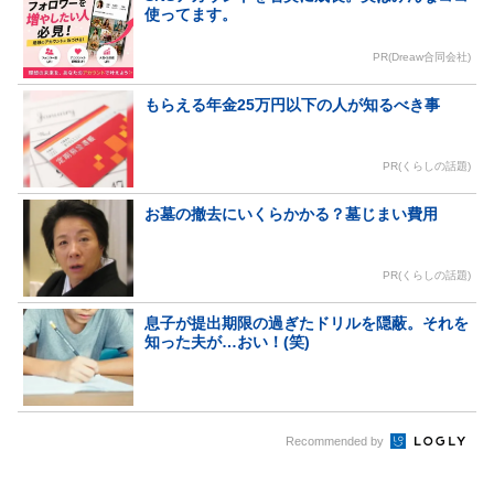
使ってます。
PR(Dreaw合同会社)
もらえる年金25万円以下の人が知るべき事
PR(くらしの話題)
お墓の撤去にいくらかかる？墓じまい費用
PR(くらしの話題)
息子が提出期限の過ぎたドリルを隠蔽。それを
知った夫が…おい！(笑)
Recommended by