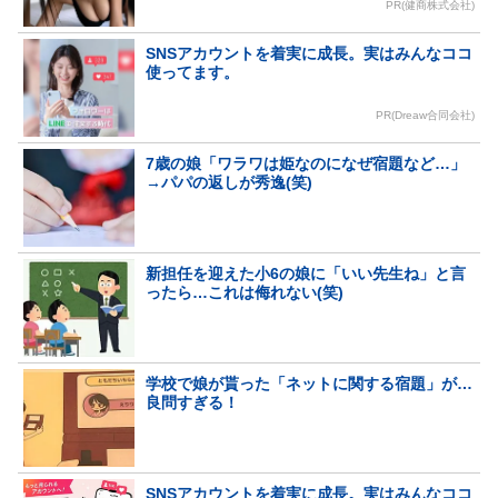
PR(健商株式会社)
SNSアカウントを着実に成長。実はみんなココ
使ってます。
PR(Dreaw合同会社)
7歳の娘「ワラワは姫なのになぜ宿題など…」
→パパの返しが秀逸(笑)
新担任を迎えた小6の娘に「いい先生ね」と言
ったら…これは侮れない(笑)
学校で娘が貰った「ネットに関する宿題」が…
良問すぎる！
SNSアカウントを着実に成長。実はみんなココ