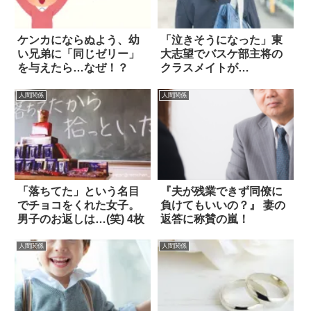
ケンカにならぬよう、幼
「泣きそうになった」東
い兄弟に「同じゼリー」
大志望でバスケ部主将の
を与えたら…なぜ！？
クラスメイトが…
人間関係
人間関係
「落ちてた」という名目
『夫が残業できず同僚に
でチョコをくれた女子。
負けてもいいの？』 妻の
男子のお返しは…(笑) 4枚
返答に称賛の嵐！
人間関係
人間関係