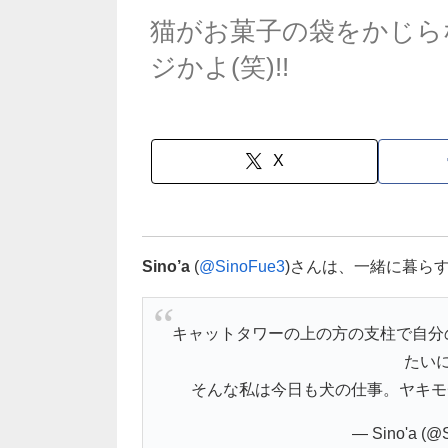
猫がお菓子の袋をかじら
ジかよ(笑)!!
X
Sino’a
(
@SinoFue3
)さんは、一緒に暮ら
キャットタワーの上の方の支柱で自分
たい
そんな私は今日も犬の仕事。ヤキモチ
— Sino'a (@