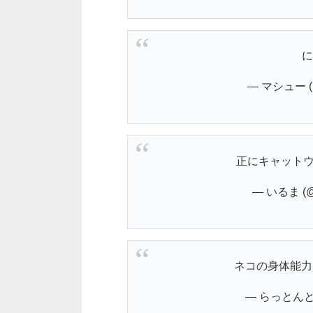
に
— マシュー (@
正にキャット
— いるま (@
ネコの身体能
— らっとんとん 