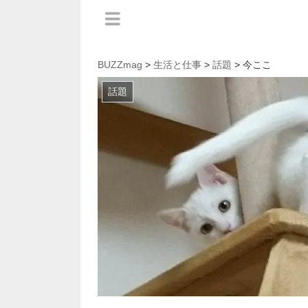
BUZZmag
>
生活と仕事
>
話題
> 今ここ
話題