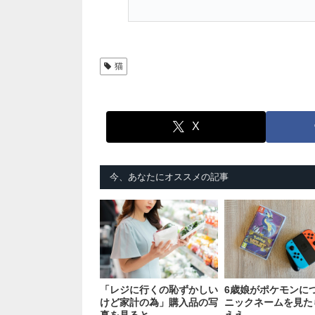
猫
X
今、あなたにオススメの記事
「レジに行くの恥ずかしい
6歳娘がポケモンに
けど家計の為」購入品の写
ニックネームを見た
真を見ると
ええ