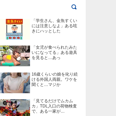
「学生さん、金魚すくい
には注意しなよ」ある呟
きにハッとした
「女児が食べられたみた
いになってる」ある遊具
を見ると…あっ
16歳くらいの娘を叱り続
ける外国人両親。ワケを
聞くと…マジか
「見てるだけでムカム
カ」TDL入口の荷物検査
で、ある一家が…