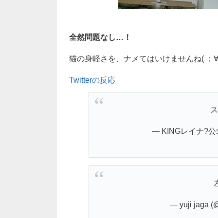
全然問題なし…！
猫の身軽さを、ナメてはいけませんね( ；∀
Twitterの反応
ス
— KINGレイナ?公式 
— yuji jaga 