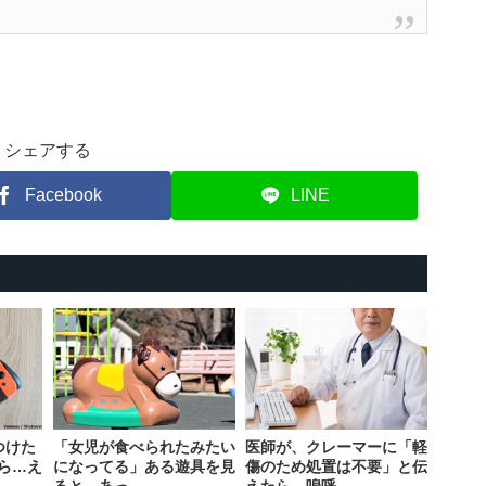
シェアする
Facebook
LINE
つけた
「女児が食べられたみたい
医師が、クレーマーに「軽
ら…え
になってる」ある遊具を見
傷のため処置は不要」と伝
ると…あっ
えたら…嗚呼