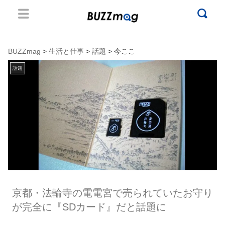
BUZZmag
>
生活と仕事
>
話題
> 今ここ
話題
京都・法輪寺の電電宮で売られていたお守り
が完全に『SDカード』だと話題に