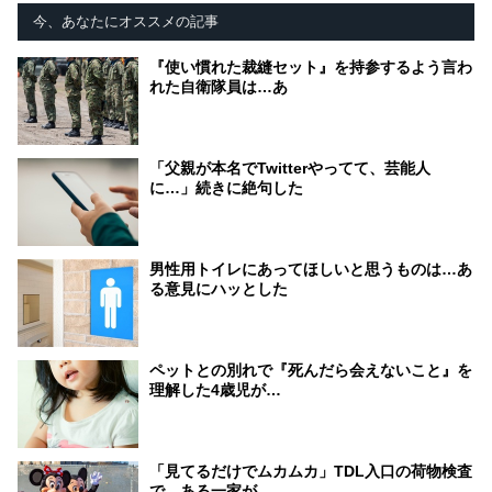
今、あなたにオススメの記事
『使い慣れた裁縫セット』を持参するよう言わ
れた自衛隊員は…あ
「父親が本名でTwitterやってて、芸能人
に…」続きに絶句した
男性用トイレにあってほしいと思うものは…あ
る意見にハッとした
ペットとの別れで『死んだら会えないこと』を
理解した4歳児が…
「見てるだけでムカムカ」TDL入口の荷物検査
で、ある一家が…