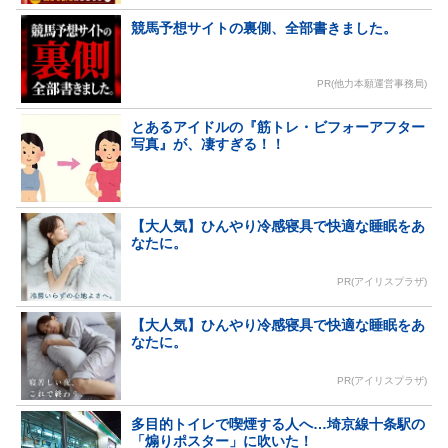
競馬予想サイトの裏側、全部書きました。
PR(他力本願運営事務局)
とあるアイドルの『筋トレ・ビフォーアフター
写真』が、凄すぎる！！
【大人気】ひんやり冷感寝具で快適な睡眠をあ
なたに。
PR(アイリスプラザ)
【大人気】ひんやり冷感寝具で快適な睡眠をあ
なたに。
PR(アイリスプラザ)
多目的トイレで喫煙する人へ…埼京線十条駅の
「煽りポスター」に吹いた！