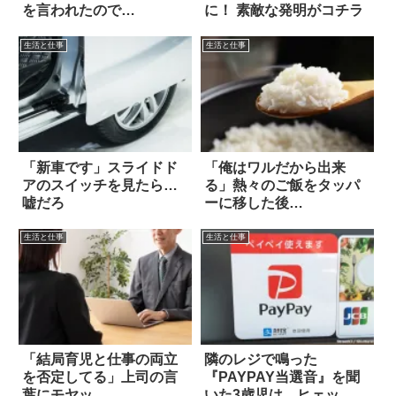
を言われたので…
に！ 素敵な発明がコチラ
生活と仕事
生活と仕事
「新車です」スライドド
「俺はワルだから出来
アのスイッチを見たら…
る」熱々のご飯をタッパ
嘘だろ
ーに移した後…
生活と仕事
生活と仕事
「結局育児と仕事の両立
隣のレジで鳴った
を否定してる」上司の言
『PAYPAY当選音』を聞
葉にモヤッ
いた3歳児は…ヒェッ