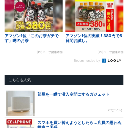
アマゾン1位「このお茶ガチで
アマゾン1位の実績！380円で5
す」噂のお茶
日間お試し。
[PR]ハーブ健康本舗
[PR]ハーブ健康本舗
Recommended by
こちらも人気
部屋を一瞬で没入空間にするガジェット
PR(デノン)
スマホを買い替えようとしたら…店員の思わぬ
提案に困惑