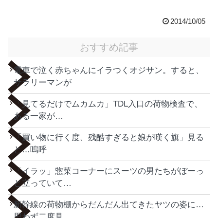
2014/10/05
おすすめ記事
電車で泣く赤ちゃんにイラつくオジサン。すると、
サラリーマンが
「見てるだけでムカムカ」TDL入口の荷物検査で、
ある一家が…
「買い物に行く度、残酷すぎると娘が嘆く旗」見る
と…嗚呼
「イラッ」惣菜コーナーにスーツの男たちがぼーっ
と立っていて…
新幹線の荷物棚からだんだん出てきたヤツの姿に…
思わず二度見