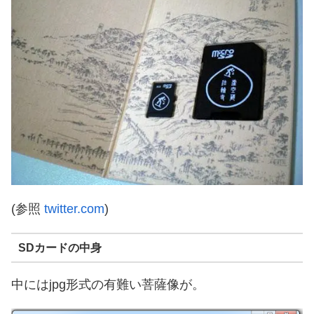
(参照
twitter.com
)
SDカードの中身
中にはjpg形式の有難い菩薩像が。