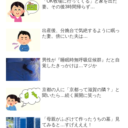
「OK牧場に行ってくる」と家を出た
妻。その後3時間帰らず…
出産後、分娩台で気絶するように眠っ
た妻。傍にいた夫は…
男性が『睡眠時無呼吸症候群』だと自
覚したきっかけは…マジか
京都の人に「京都って滋賀の隣？」と
聞いたら…続く展開に笑った
「母親がふざけて作ったうちの墓」見
てみると…すげえええ！