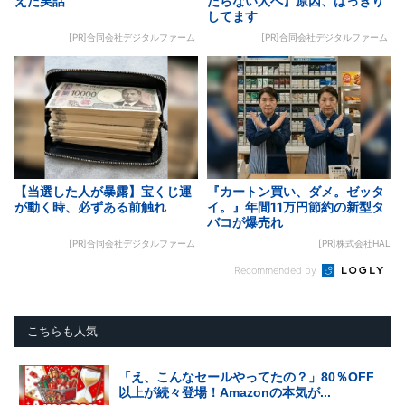
えた実話
たらない人へ】原因、はっきり
してます
[PR]合同会社デジタルファーム
[PR]合同会社デジタルファーム
【当選した人が暴露】宝くじ運
『カートン買い、ダメ。ゼッタ
が動く時、必ずある前触れ
イ。』年間11万円節約の新型タ
バコが爆売れ
[PR]合同会社デジタルファーム
[PR]株式会社HAL
Recommended by
こちらも人気
「え、こんなセールやってたの？」80％OFF
以上が続々登場！Amazonの本気が...