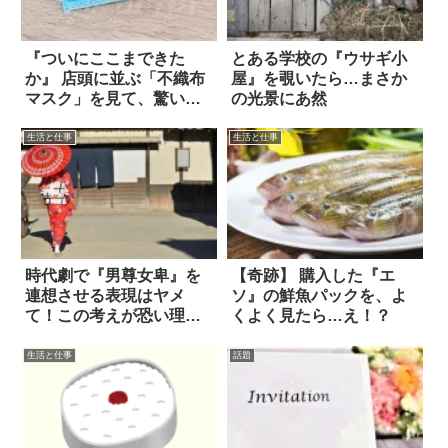
『ついにここまできた
とある学校の『ウサギ小
か』 店頭に並ぶ「不織布
屋』を覗いたら…まさか
マスク」を見て、驚い
の光景にあ然
た！
生活と仕事
生活と仕事
時代劇で『男尊女卑』を
【奇跡】 購入した『エ
連想させる表現はヤメ
ソ』の鮮魚パックを、よ
て！この考えが恐い理由
くよく見たら…え！？
は…
生活と仕事
話題