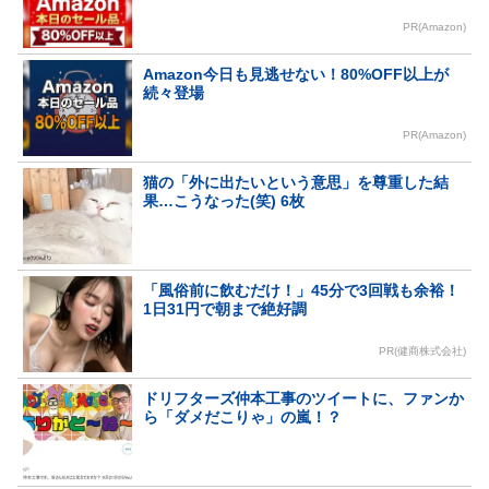
PR(Amazon)
Amazon今日も見逃せない！80%OFF以上が
続々登場
PR(Amazon)
猫の「外に出たいという意思」を尊重した結
果…こうなった(笑) 6枚
「風俗前に飲むだけ！」45分で3回戦も余裕！
1日31円で朝まで絶好調
PR(健商株式会社)
ドリフターズ仲本工事のツイートに、ファンか
ら「ダメだこりゃ」の嵐！？