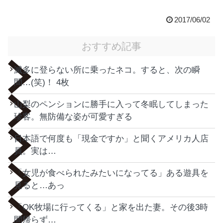
2017/06/02
おすすめ記事
滅多に登らない所に乗ったネコ。すると、次の瞬
間…(笑)！ 4枚
山梨のペンションに勝手に入って冬眠してしまった
珍客。無防備な姿が可愛すぎる
日本語で何度も「現金ですか」と聞くアメリカ人店
員。実は…
「女児が食べられたみたいになってる」ある遊具を
見ると…あっ
「OK牧場に行ってくる」と家を出た妻。その後3時
間帰らず…