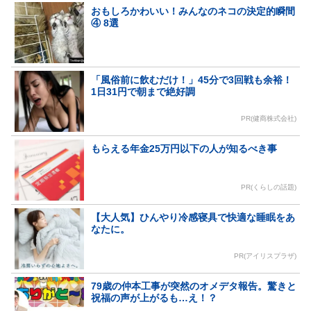
おもしろかわいい！みんなのネコの決定的瞬間
④ 8選
「風俗前に飲むだけ！」45分で3回戦も余裕！
1日31円で朝まで絶好調
PR(健商株式会社)
もらえる年金25万円以下の人が知るべき事
PR(くらしの話題)
【大人気】ひんやり冷感寝具で快適な睡眠をあ
なたに。
PR(アイリスプラザ)
79歳の仲本工事が突然のオメデタ報告。驚きと
祝福の声が上がるも…え！？