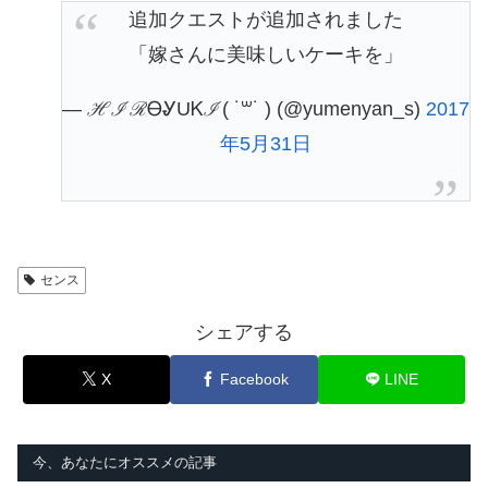
追加クエストが追加されました
「嫁さんに美味しいケーキを」
— ℋℐℛᎾᎽUᏦℐ( ˙꒳​˙ ) (@yumenyan_s)
2017
年5月31日
センス
シェアする
X
Facebook
LINE
今、あなたにオススメの記事