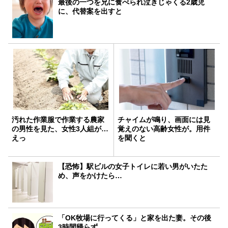
最後の一つを兄に食べられ泣きじゃくる2歳児
に、代替案を出すと
汚れた作業服で作業する農家
チャイムが鳴り、画面には見
の男性を見た、女性3人組が…
覚えのない高齢女性が。用件
えっ
を聞くと
【恐怖】駅ビルの女子トイレに若い男がいたた
め、声をかけたら…
「OK牧場に行ってくる」と家を出た妻。その後
3時間帰らず…