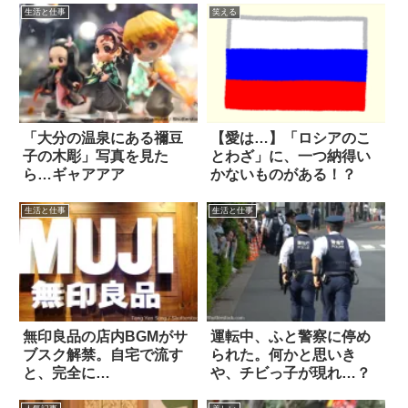
生活と仕事
笑える
「大分の温泉にある禰豆
【愛は…】「ロシアのこ
子の木彫」写真を見た
とわざ」に、一つ納得い
ら…ギャアアア
かないものがある！？
生活と仕事
生活と仕事
無印良品の店内BGMがサ
運転中、ふと警察に停め
ブスク解禁。自宅で流す
られた。何かと思いき
と、完全に…
や、チビっ子が現れ…？