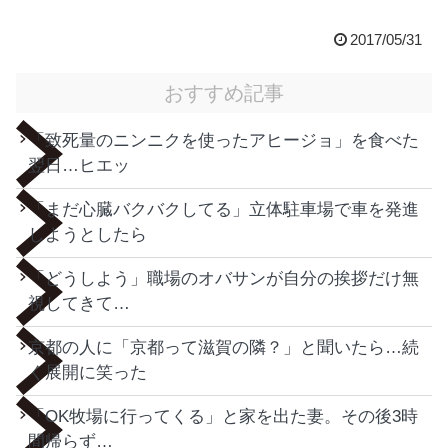
2017/05/31
おすすめ記事
「致死量のニンニクを使ったアヒージョ」を食べた
翌日…ヒエッ
「まだ心臓バクバクしてる」立体駐車場で車を発進
しようとしたら
「どうしよう」職場のオバサンが自分の挨拶だけ無
視してきて…
京都の人に「京都って滋賀の隣？」と聞いたら…続
く展開に笑った
「OK牧場に行ってくる」と家を出た妻。その後3時
間帰らず…