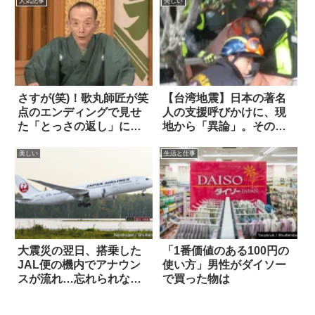
人気記事
美しい
さすが(笑)！歌丸師匠が笑
【台湾地震】日本の著名
点のエンディングで見せ
人の支援呼びかけに、現
た「とっさの返し」に大
地から「異論」。その内
絶賛
容に心が震えた
美しい
生活と仕事
大震災の翌日、搭乗した
「1番価値のある100円の
JAL便の機内でアナウン
使い方」男性がダイソー
スが流れ…忘れられない
で買った物は
エピソード