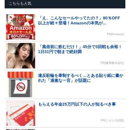
こちらも人気
「え、こんなセールやってたの？」80％OFF
以上が続々登場！Amazonの本気が...
PR(Amazon)
「風俗前に飲むだけ！」45分で3回戦も余裕！
1日31円で朝まで絶好調
PR(健商株式会社)
違反駐輪を牽制するべく…とある貼り紙に書か
れた「過激な一言」が話題に
もらえる年金25万円以下の人が知るべき事
PR(くらしの話題)