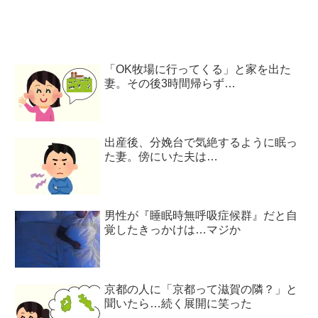
「OK牧場に行ってくる」と家を出た
妻。その後3時間帰らず…
出産後、分娩台で気絶するように眠っ
た妻。傍にいた夫は…
男性が『睡眠時無呼吸症候群』だと自
覚したきっかけは…マジか
京都の人に「京都って滋賀の隣？」と
聞いたら…続く展開に笑った