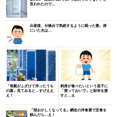
言われたので…
出産後、分娩台で気絶するように眠った妻。傍
にいた夫は…
「母親がふざけて作ったうち
刺身が食べたいという息子に
の墓」見てみると…すげええ
「買っておいで」と財布を渡
え！
すと…え
「頭おかしくなってる」網走の洋食屋で定食を
頼んだら…え！