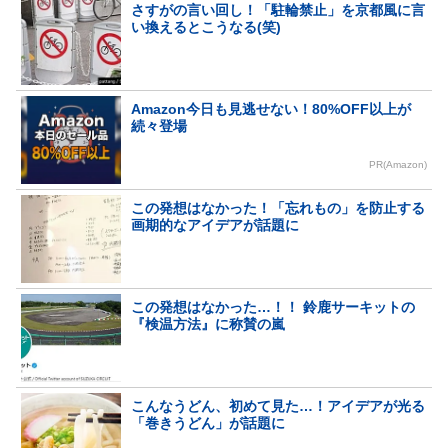
さすがの言い回し！「駐輪禁止」を京都風に言
い換えるとこうなる(笑)
Amazon今日も見逃せない！80%OFF以上が
続々登場
PR(Amazon)
この発想はなかった！「忘れもの」を防止する
画期的なアイデアが話題に
この発想はなかった…！！ 鈴鹿サーキットの
『検温方法』に称賛の嵐
こんなうどん、初めて見た…！アイデアが光る
「巻きうどん」が話題に