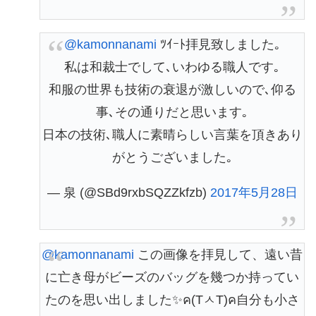
@kamonnanami
ﾂｲｰﾄ拝見致しました｡
私は和裁士でして､いわゆる職人です｡
和服の世界も技術の衰退が激しいので､仰る
事､その通りだと思います｡
日本の技術､職人に素晴らしい言葉を頂きあり
がとうございました｡
— 泉 (@SBd9rxbSQZZkfzb)
2017年5月28日
@kamonnanami
この画像を拝見して、遠い昔
に亡き母がビーズのバッグを幾つか持ってい
たのを思い出しました✨ค(TㅅT)ค自分も小さ