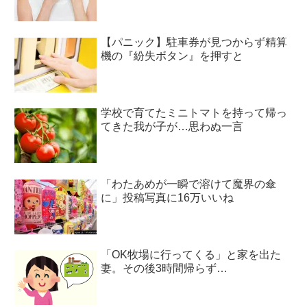
【パニック】駐車券が見つからず精算
機の『紛失ボタン』を押すと
学校で育てたミニトマトを持って帰っ
てきた我が子が…思わぬ一言
「わたあめが一瞬で溶けて魔界の傘
に」投稿写真に16万いいね
「OK牧場に行ってくる」と家を出た
妻。その後3時間帰らず…