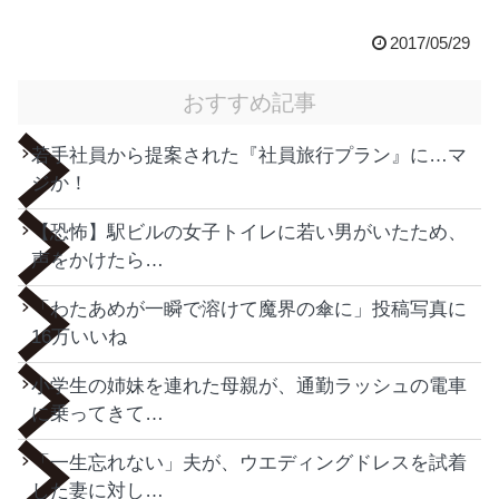
2017/05/29
おすすめ記事
若手社員から提案された『社員旅行プラン』に…マ
ジか！
【恐怖】駅ビルの女子トイレに若い男がいたため、
声をかけたら…
「わたあめが一瞬で溶けて魔界の傘に」投稿写真に
16万いいね
小学生の姉妹を連れた母親が、通勤ラッシュの電車
に乗ってきて…
「一生忘れない」夫が、ウエディングドレスを試着
した妻に対し…