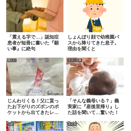
「震える字で…」認知症
しょんぼり顔で幼稚園バ
患者が短冊に書いた『願
スから降りてきた息子。
い事』に絶句
理由を聞くと
美しい
生活と仕事
じんわりくる！父に貰っ
「そんな義母いる？」義
たお下がりのズボンのポ
実家に『産後里帰り』し
ケットから出てきたレシ
た話を聞いて…驚いた！
ート
話題
笑える