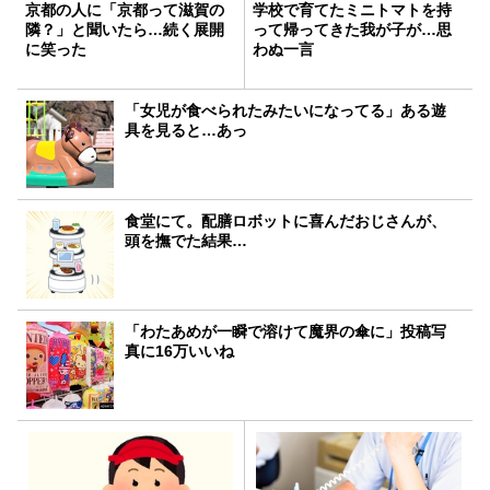
京都の人に「京都って滋賀の
学校で育てたミニトマトを持
隣？」と聞いたら…続く展開
って帰ってきた我が子が…思
に笑った
わぬ一言
「女児が食べられたみたいになってる」ある遊
具を見ると…あっ
食堂にて。配膳ロボットに喜んだおじさんが、
頭を撫でた結果…
「わたあめが一瞬で溶けて魔界の傘に」投稿写
真に16万いいね