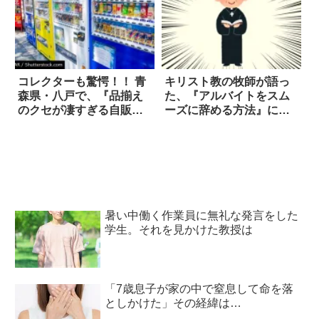
コレクターも驚愕！！ 青
キリスト教の牧師が語っ
森県・八戸で、『品揃え
た、『アルバイトをスム
のクセが凄すぎる自販
ーズに辞める方法』に吹
機』を発見した
き出した！
暑い中働く作業員に無礼な発言をした
学生。それを見かけた教授は
「7歳息子が家の中で窒息して命を落
としかけた」その経緯は…