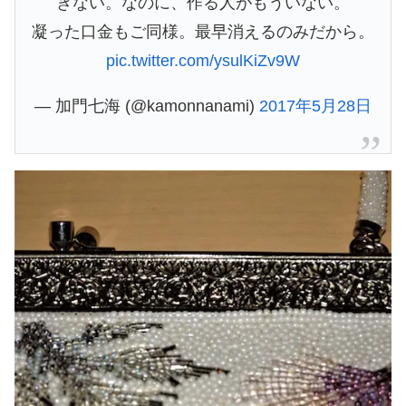
きない。なのに、作る人がもういない。
凝った口金もご同様。最早消えるのみだから。
pic.twitter.com/ysulKiZv9W
— 加門七海 (@kamonnanami)
2017年5月28日