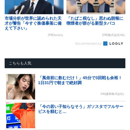
市場分析が世界に認められた天
「たばこ税なし」思わぬ朗報に
才が警告「今すぐ株価暴落に備
喫煙者が群がる新型タバコ
えて下さい」
[PR]Acoco.
[PR]株式会社HAL
Recommended by
こちらも人気
「風俗前に飲むだけ！」45分で3回戦も余裕！
1日31円で朝まで絶好調
PR(健商株式会社)
「今の若い子知らなそう」ガソスタでフルサー
ビスを頼むと…