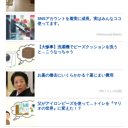
SNSアカウントを着実に成長。実はみんなココ
使ってます。
PR(Dreaw合同会社)
【大惨事】洗濯機でビーズクッションを洗う
と…こうなっちゃう
お墓の撤去にいくらかかる？墓じまい費用
PR(くらしの話題)
父がアイロンビーズを使って…トイレを『マリ
オの世界』に変えた！？