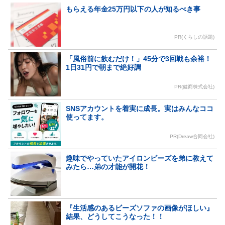
もらえる年金25万円以下の人が知るべき事
PR(くらしの話題)
「風俗前に飲むだけ！」45分で3回戦も余裕！
1日31円で朝まで絶好調
PR(健商株式会社)
SNSアカウントを着実に成長。実はみんなココ
使ってます。
PR(Dreaw合同会社)
趣味でやっていたアイロンビーズを弟に教えて
みたら…弟の才能が開花！
『生活感のあるビーズソファの画像がほしい』
結果、どうしてこうなった！！