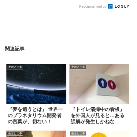
Recommended by
関連記事
生活と仕事
生活と仕事
『夢を追うとは』 世界一
『トイレ清掃中の看板』
のプラネタリウム開発者
を外国人が見ると…ある
の言葉が、切ない！
誤解が発生しかねな
い！？
生活と仕事
生活と仕事