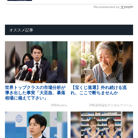
Recommended by
オススメ記事
世界トップクラスの市場分析が
【宝くじ落選】外れ続ける流
導き出した事実「大至急、暴落
れ、ここで断ちませんか
相場に備えて下さい」
[PR]Acoco.
[PR]合同会社デジタルファーム