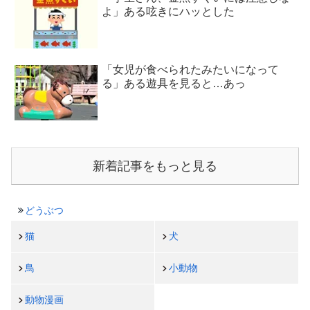
よ」ある呟きにハッとした
「女児が食べられたみたいになって
る」ある遊具を見ると…あっ
新着記事をもっと見る
どうぶつ
猫
犬
鳥
小動物
動物漫画