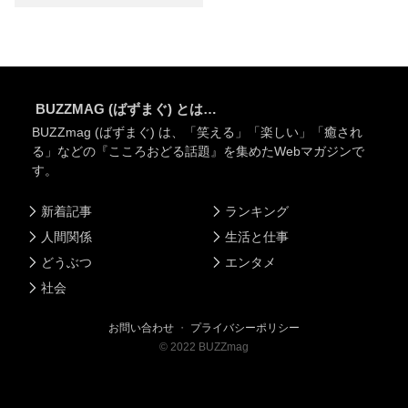
BUZZMAG (ばずまぐ) とは…
BUZZmag (ばずまぐ) は、「笑える」「楽しい」「癒され
る」などの『こころおどる話題』を集めたWebマガジンで
す。
新着記事
ランキング
人間関係
生活と仕事
どうぶつ
エンタメ
社会
お問い合わせ
・
プライバシーポリシー
©
2022
BUZZmag