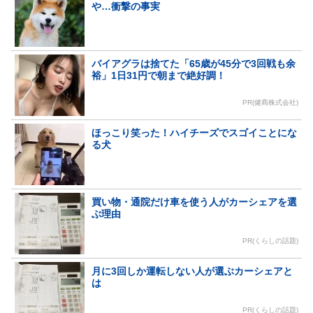
や…衝撃の事実
バイアグラは捨てた「65歳が45分で3回戦も余
裕」1日31円で朝まで絶好調！
PR(健商株式会社)
ほっこり笑った！ハイチーズでスゴイことにな
る犬
買い物・通院だけ車を使う人がカーシェアを選
ぶ理由
PR(くらしの話題)
月に3回しか運転しない人が選ぶカーシェアと
は
PR(くらしの話題)