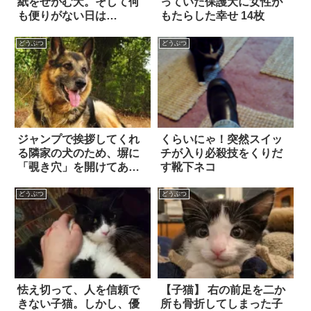
紙をせがむ犬。そして何
っていた保護犬に女性が
も便りがない日は…
もたらした幸せ 14枚
どうぶつ
どうぶつ
ジャンプで挨拶してくれ
くらいにゃ！突然スイッ
る隣家の犬のため、塀に
チが入り必殺技をくりだ
「覗き穴」を開けてあげ
す靴下ネコ
たら…(笑)
どうぶつ
どうぶつ
怯え切って、人を信頼で
【子猫】 右の前足を二か
きない子猫。しかし、優
所も骨折してしまった子