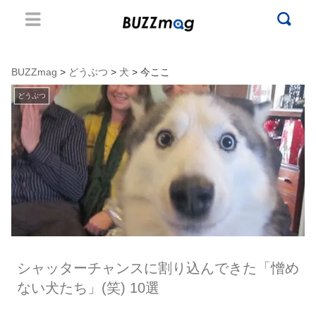
BUZZmag
>
どうぶつ
>
犬
> 今ここ
どうぶつ
シャッターチャンスに割り込んできた「憎め
ない犬たち」(笑) 10選