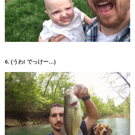
6. (うわ! でっけー…)