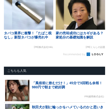
タバコ業界に衝撃！「たばこ税
家の売却成功にはカギがある？
なし」新型タバコが爆売れ中
家処分の基礎知識を解説
[PR]株式会社HAL
[PR]くらしの話題
Recommended by
こちらも人気
「風俗前に飲むだけ！」45分で3回戦も余裕！
980円で朝まで絶好調
PR(健商株式会社)
秋田犬が顔に輪っかをハメているのかと思いき