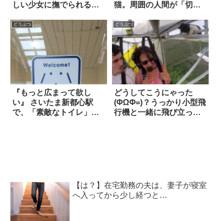
しい少女に撫でられる
猫。周囲の人間が「切除
と…まるで魔法にかかっ
するしかない」と諦める
たのように心を開き始め
なか…驚くべきことが起
どうぶつ
どうぶつ
た
こる！！
『もっと広まって欲し
どうしてこうにゃった
い』 さいたま新都心駅
(ΦΩΦ=)？うっかり小型飛
で、「素敵なトイレ」を
行機と一緒に飛び立った
発見した！
ネコ
【は？】在宅勤務の夫は、妻子が寝室
へ入ってから少し経つと…