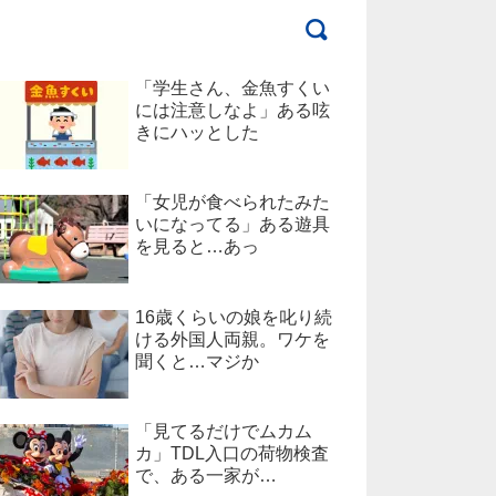
「学生さん、金魚すくい
には注意しなよ」ある呟
きにハッとした
「女児が食べられたみた
いになってる」ある遊具
を見ると…あっ
16歳くらいの娘を叱り続
ける外国人両親。ワケを
聞くと…マジか
「見てるだけでムカム
カ」TDL入口の荷物検査
で、ある一家が…