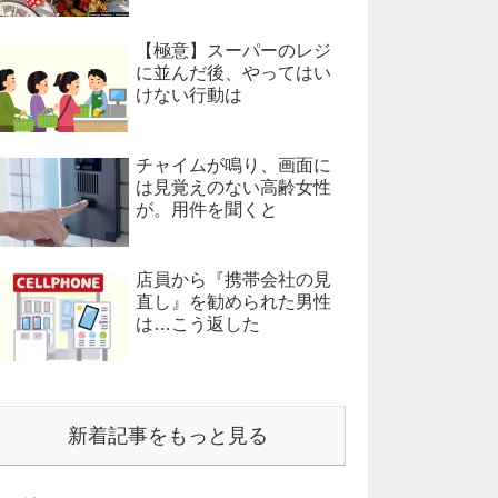
【極意】スーパーのレジ
に並んだ後、やってはい
けない行動は
チャイムが鳴り、画面に
は見覚えのない高齢女性
が。用件を聞くと
店員から『携帯会社の見
直し』を勧められた男性
は…こう返した
新着記事をもっと見る