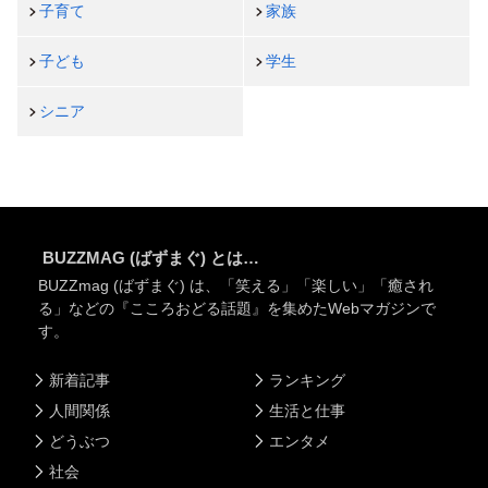
子育て
家族
子ども
学生
シニア
BUZZMAG (ばずまぐ) とは…
BUZZmag (ばずまぐ) は、「笑える」「楽しい」「癒され
る」などの『こころおどる話題』を集めたWebマガジンで
す。
新着記事
ランキング
人間関係
生活と仕事
どうぶつ
エンタメ
社会