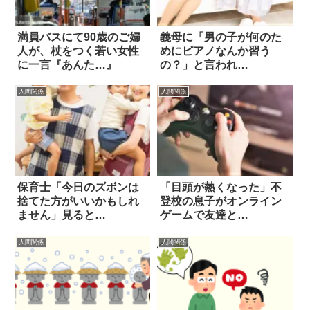
満員バスにて90歳のご婦
義母に「男の子が何のた
人が、杖をつく若い女性
めにピアノなんか習う
に一言『あんた…』
の？」と言われ…
人間関係
人間関係
保育士「今日のズボンは
「目頭が熱くなった」不
捨てた方がいいかもしれ
登校の息子がオンライン
ません」見ると…
ゲームで友達と…
人間関係
人間関係