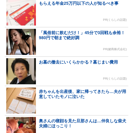
もらえる年金25万円以下の人が知るべき事
PR(くらしの話題)
「風俗前に飲むだけ！」45分で3回戦も余裕！
980円で朝まで絶好調
PR(健商株式会社)
お墓の撤去にいくらかかる？墓じまい費用
PR(くらしの話題)
赤ちゃんを出産後、家に帰ってきたら…夫が用
意していたモノに泣いた
奥さんの寝顔を見た旦那さんは…仲良しな柴犬
夫婦にほっこり！