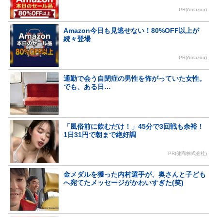
PR(Amazon)
Amazon今日も見逃せない！80%OFF以上が
続々登場
PR(Amazon)
通勤で会う自閉症の男性を怖がっていた女性。
でも、ある日…
「風俗前に飲むだけ！」45分で3回戦も余裕！
1日31円で朝まで絶好調
PR(健商株式会社)
金メダルを獲った内村選手が、奥さんと子ども
へ宛てたメッセージがかわいすぎた(笑)