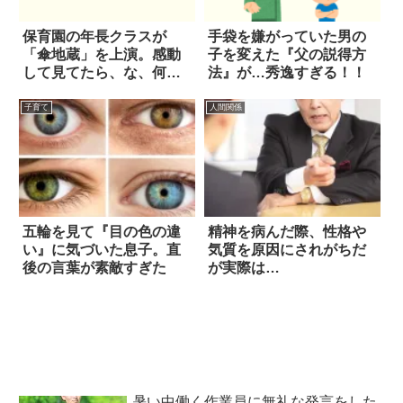
保育園の年長クラスが
手袋を嫌がっていた男の
「傘地蔵」を上演。感動
子を変えた『父の説得方
して見てたら、な、何こ
法』が…秀逸すぎる！！
の展開！？
子育て
人間関係
五輪を見て『目の色の違
精神を病んだ際、性格や
い』に気づいた息子。直
気質を原因にされがちだ
後の言葉が素敵すぎた
が実際は…
暑い中働く作業員に無礼な発言をした