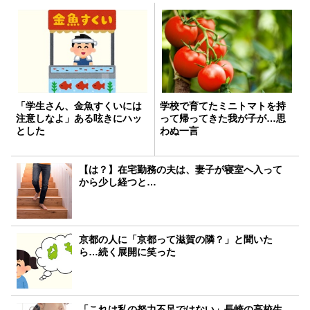
「学生さん、金魚すくいには
学校で育てたミニトマトを持
注意しなよ」ある呟きにハッ
って帰ってきた我が子が…思
とした
わぬ一言
【は？】在宅勤務の夫は、妻子が寝室へ入って
から少し経つと…
京都の人に「京都って滋賀の隣？」と聞いた
ら…続く展開に笑った
「これは私の努力不足ではない」長崎の高校生