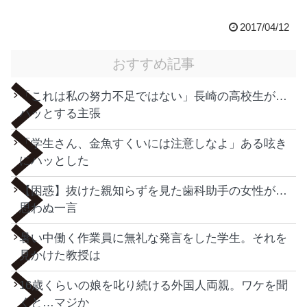
2017/04/12
おすすめ記事
「これは私の努力不足ではない」長崎の高校生が…
ハッとする主張
「学生さん、金魚すくいには注意しなよ」ある呟き
にハッとした
【困惑】抜けた親知らずを見た歯科助手の女性が…
思わぬ一言
暑い中働く作業員に無礼な発言をした学生。それを
見かけた教授は
16歳くらいの娘を叱り続ける外国人両親。ワケを聞
くと…マジか