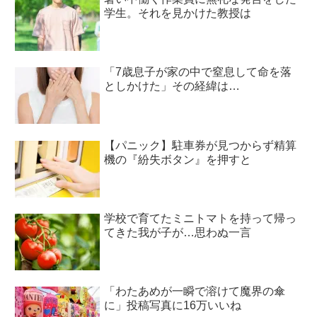
学生。それを見かけた教授は
「7歳息子が家の中で窒息して命を落
としかけた」その経緯は…
【パニック】駐車券が見つからず精算
機の『紛失ボタン』を押すと
学校で育てたミニトマトを持って帰っ
てきた我が子が…思わぬ一言
「わたあめが一瞬で溶けて魔界の傘
に」投稿写真に16万いいね