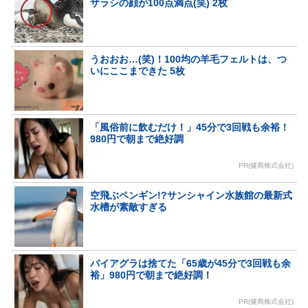
ザラシの顔が100点満点(笑) 2枚
うおおお…(笑)！100均の羊毛フェルトは、つ
いにここまできた 5枚
「風俗前に飲むだけ！」45分で3回戦も余裕！
980円で朝まで絶好調
PR(健商株式会社)
空飛ぶペンギン!?サンシャイン水族館の最新式
水槽が素敵すぎる
バイアグラは捨てた「65歳が45分で3回戦も余
裕」980円で朝まで絶好調！
PR(健商株式会社)