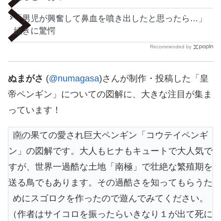
「男児が興奮して鼻血を噴き出したと思ったら…」
続きに驚愕
Recommended by
ぬまがさ
(
@numagasa
)さんが制作・投稿した「皇
帝ペンギン」についての図解に、大きな注目が集ま
っています！
南の果ての愛され巨大ペンギン「コウテイペンギ
ン」の図解です。大人もヒナもキュートで大人気で
すが、世界一過酷な土地「南極」で壮絶な繁殖期を
送る鳥でもあります。その過酷さを知ってもらうた
めにスゴロクを作ったので遊んでみてください。
（作者はサイコロを振ったらいきなり１が出て死に