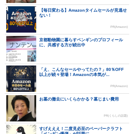
【毎日変わる】Amazonタイムセールが見逃せ
ない！
PR(Amazon)
京都動物園に暮らすペンギンのプロフィール
に、共感する方が続出中
「え、こんなセールやってたの？」80％OFF
以上が続々登場！Amazonの本気が...
PR(Amazon)
お墓の撤去にいくらかかる？墓じまい費用
PR(くらしの話題)
すげえええ！二度見必至のペーパークラフト
「ペンギン爆弾」が話題に