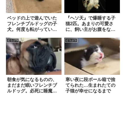
ベッドの上で遊んでいた
『ヘソ天』で爆睡する子
フレンチブルドッグの子
猫2匹。あまりの可愛さ
犬。何度も転がっている
に、飼い主がお腹をなで
うちに…こうなっちゃ
るも…？
う！
どうぶつ
どうぶつ
朝食が気になるものの、
寒い夜に段ボール箱で捨
まだまだ眠いフレンチブ
てられた…生まれたての
ルドッグ。必死に睡魔と
子猫が幸せになるまで
戦い続けた果てに…！？