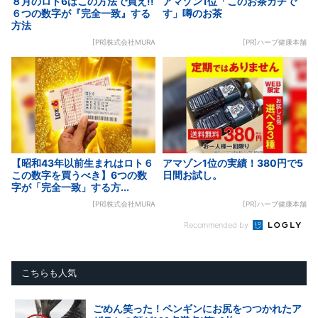
８月のロト6はこの方法で買え!!
アマゾン1位「このお茶ガチで
６つの数字が『完全一致』する
す」噂のお茶
方法
[PR]株式会社MURA
[PR]ハーブ健康本舗
【昭和43年以前生まれはロト６
アマゾン1位の実績！380円で5
この数字を買うべき】6つの数
日間お試し。
字が「完全一致」する方...
[PR]株式会社MURA
[PR]ハーブ健康本舗
Recommended by
こちらも人気
ごめん笑った！ペンギンにお尻をつつかれたア