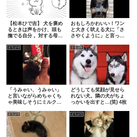
【松本ひで吉】 犬を褒め
おもしろかわいい！ワン
るときは声をかけ、頭も
と大きく吠える犬に「さ
撫でる自分 。対する母
さやくように」と言った
は…カッコイイ！！
ところ…。
どうぶつ
どうぶつ
「うみゃい、うみゃい」
どうしても笑顔が見せら
と言いながらめちゃくち
れない犬。隣の犬がちょ
ゃ美味しそうにミルクを
っかいを出すと…(笑) 4枚
飲む子猫
どうぶつ
どうぶつ