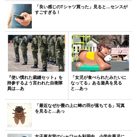
「良い感じのTシャツ買った」見ると…センスが
すごすぎる！
『使い慣れた裁縫セット』を
「女児が食べられたみたいに
持参するよう言われた自衛隊
なってる」ある遊具を見る
員は…あ
と…あっ
「最近なぜか畳の上に蝉の羽が落ちてる」写真
を見ると…あっ
女子更衣室のシャワーを利用中、小学生男児に