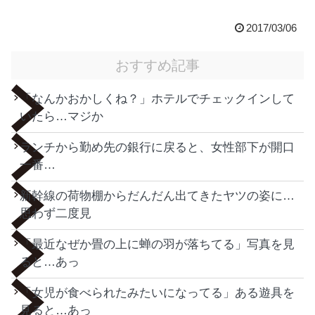
2017/03/06
おすすめ記事
「なんかおかしくね？」ホテルでチェックインして
いたら…マジか
ランチから勤め先の銀行に戻ると、女性部下が開口
一番…
新幹線の荷物棚からだんだん出てきたヤツの姿に…
思わず二度見
「最近なぜか畳の上に蝉の羽が落ちてる」写真を見
ると…あっ
「女児が食べられたみたいになってる」ある遊具を
見ると…あっ