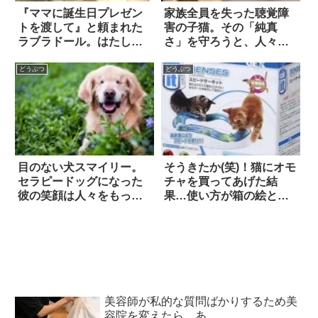
『ママに誕生日プレゼン
家族全員を失った聴覚障
トを渡して』と頼まれた
害の子猫。その「純真
ラブラドール。はたして
さ」を守ろうと、人々は
無事に遂行できるの
戦った！
か！？
どうぶつ
どうぶつ
目のない犬スマイリー。
そうきたか(笑)！猫にオモ
セラピードッグになった
チャを買ってあげた結
彼の笑顔は人々をもっと
果…使い方が箱の絵と全
笑顔にする
然違った 6枚
美容師が私的な質問ばかりするため美
容院を変えたら…あ