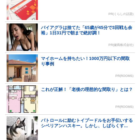
PR(くらしの話題)
バイアグラは捨てた「65歳が45分で3回戦も余
裕」1日31円で朝まで絶好調！
PR(健商株式会社)
マイホームを持ちたい！1000万円以下の間取
り事例
PR(ROOMS)
これが正解！「老後の理想的な間取り」とは？
PR(ROOMS)
パトロールに励むトイプードルをお手伝いする
シベリアンハスキー。しかし、しばらくす...