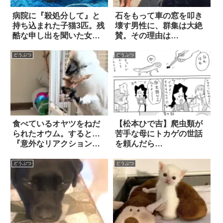
病院に『殺処分して』と
石をもって車の窓を叩き
持ち込まれた子猫3匹。残
壊す男性に、群集は大絶
酷な申し出を聞いた女性
賛。その理由は…
は…！
どうぶつ
どうぶつ
食べているオヤツをねだ
【松本ひで吉】爬虫類が
られたオウム。すると…
苦手な母にトカゲの世話
『意外なリアクション』
を頼んだら…
に、笑ってしまう！
どうぶつ
どうぶつ