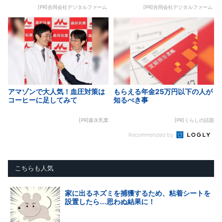
[PR]合同会社デジタルファーム
[PR]合同会社デジタルファーム
アマゾンで大人気！血圧対策は
もらえる年金25万円以下の人が
コーヒーに足してみて
知るべき事
[PR]森永乳業
[PR]くらしの話題
Recommended by
こちらも人気
家に出るネズミを捕獲するため、粘着シートを
設置したら…思わぬ結果に！