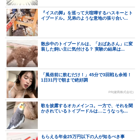
『イスの脚』を巡って大喧嘩するハスキーとト
イプードル。兄弟のような意地の張り合い...
散歩中のトイプードルは、「おばあさん」に変
装した飼い主に気付ける？ 実験の結果は...
「風俗前に飲むだけ！」45分で3回戦も余裕！
1日31円で朝まで絶好調
PR(健商株式会社)
歌を披露するオカメインコ。一方で、それを聞
かされているトイプードルは…こうなっち...
もらえる年金25万円以下の人が知るべき事