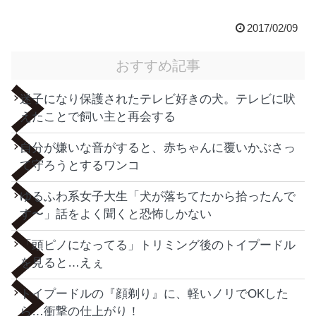
2017/02/09
おすすめ記事
迷子になり保護されたテレビ好きの犬。テレビに吠
えたことで飼い主と再会する
自分が嫌いな音がすると、赤ちゃんに覆いかぶさっ
て守ろうとするワンコ
ゆるふわ系女子大生「犬が落ちてたから拾ったんで
す〜」話をよく聞くと恐怖しかない
「頭ピノになってる」トリミング後のトイプードル
を見ると…えぇ
トイプードルの『顔剃り』に、軽いノリでOKした
ら…衝撃の仕上がり！