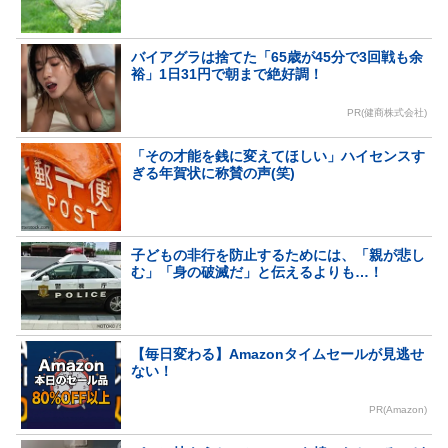
バイアグラは捨てた「65歳が45分で3回戦も余
裕」1日31円で朝まで絶好調！
PR(健商株式会社)
「その才能を銭に変えてほしい」ハイセンスす
ぎる年賀状に称賛の声(笑)
子どもの非行を防止するためには、「親が悲し
む」「身の破滅だ」と伝えるよりも…！
【毎日変わる】Amazonタイムセールが見逃せ
ない！
PR(Amazon)