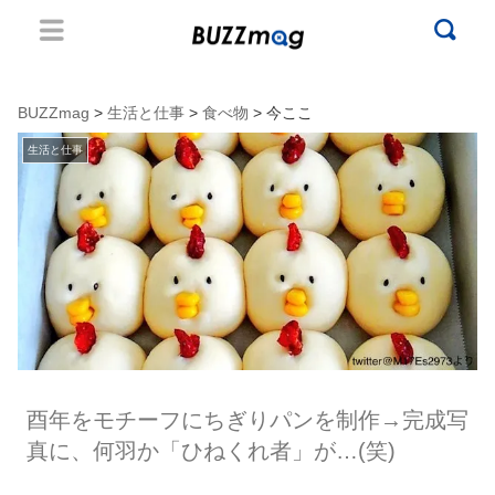
BUZZmag
>
生活と仕事
>
食べ物
> 今ここ
生活と仕事
酉年をモチーフにちぎりパンを制作→完成写
真に、何羽か「ひねくれ者」が…(笑)