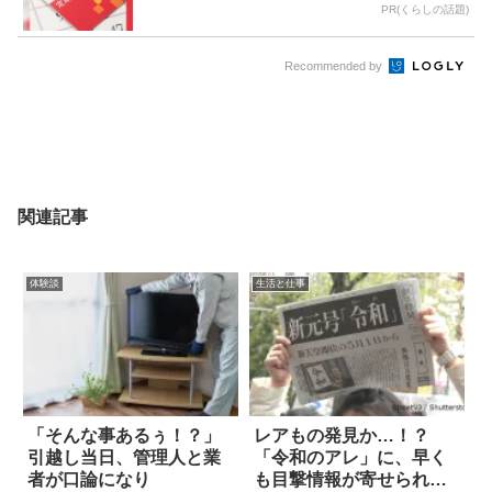
PR(くらしの話題)
Recommended by
関連記事
体験談
生活と仕事
「そんな事あるぅ！？」
レアもの発見か…！？
引越し当日、管理人と業
「令和のアレ」に、早く
者が口論になり
も目撃情報が寄せられ