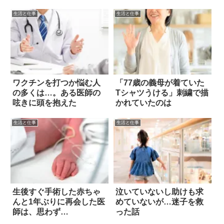
る！！
生活と仕事
生活と仕事
ワクチンを打つか悩む人
「77歳の義母が着ていた
の多くは…。ある医師の
Tシャツうける」刺繍で描
呟きに頭を抱えた
かれていたのは
生活と仕事
生活と仕事
生後すぐ手術した赤ちゃ
泣いていないし助けも求
んと1年ぶりに再会した医
めていないが…迷子を救
師は、思わず…
った話