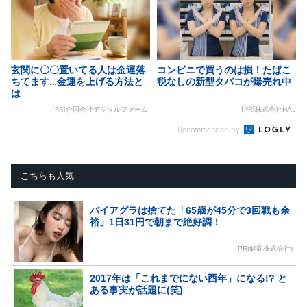
玄関に〇〇置いてる人は金運落
コンビニで買うのは損！たばこ
ちてます…金運を上げる方法と
税なしの新型タバコが爆売れ中
は
[PR]合同会社デジタルファーム
[PR]株式会社HAL
Recommended by
こちらも人気
バイアグラは捨てた「65歳が45分で3回戦も余
裕」1日31円で朝まで絶好調！
PR(健商株式会社)
2017年は「これまでにない酉年」になる!? と
ある事実が話題に(笑)