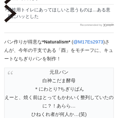
男性用トイレにあってほしいと思うものは…ある意
見にハッとした
Recommended by
パン作りが得意な
*Naturalism*
(
@M17Es2973
)さ
んが、今年の干支である「酉」をモチーフに、キュ
ートなちぎりパンを制作！
元旦パン
白神こだま酵母
＊にわとり?ちぎりぱん
えーと、焼く前はとってもかわいく整列していたの
に？！あらら…
ひねくれ者が何人か…(笑)