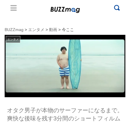
BUZZmag
>
エンタメ
>
動画
> 今ここ
エンタメ
オタク男子が本物のサーファーになるまで。
爽快な後味を残す3分間のショートフィルム