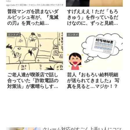
普段マンガを読まないダ
すげえええ！ただ「もろ
ルビッシュ有が、『鬼滅
きゅう」を作っているだ
の刃』を買った結
けなのに、ずっと見続け
果…！？
てしまう動画
エンタメ
エンタメ
ご老人達が喫茶店で話し
芸人『おもろい給料明細
合っていた「詐欺電話の
が送られてきました』 写
対策法」が素晴らしすぎ
真を見ると…マジか！？
る(笑) 3枚
クレーム対応がすごく上手い人にコツ