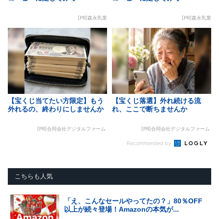
[PR]森永乳業
[PR]森永乳業
【宝くじ当てたい方限定】もう
【宝くじ落選】外れ続ける流
外れるの、終わりにしませんか
れ、ここで断ちませんか
[PR]合同会社デジタルファーム
[PR]合同会社デジタルファーム
Recommended by
こちらも人気
「え、こんなセールやってたの？」80％OFF
以上が続々登場！Amazonの本気が...