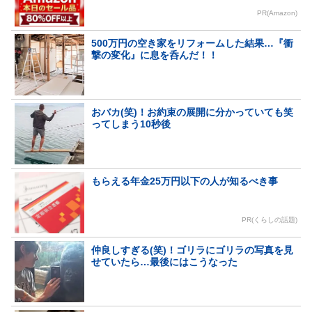
PR(Amazon)
500万円の空き家をリフォームした結果…『衝
撃の変化』に息を呑んだ！！
おバカ(笑)！お約束の展開に分かっていても笑
ってしまう10秒後
もらえる年金25万円以下の人が知るべき事
PR(くらしの話題)
仲良しすぎる(笑)！ゴリラにゴリラの写真を見
せていたら…最後にはこうなった