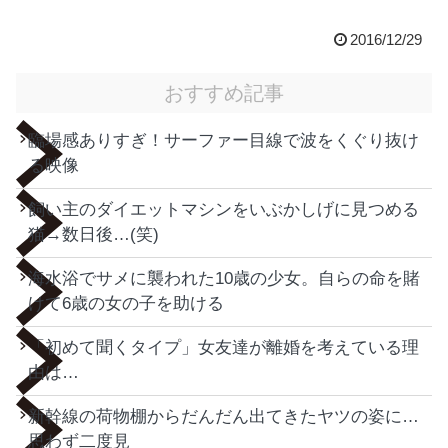
2016/12/29
おすすめ記事
臨場感ありすぎ！サーファー目線で波をくぐり抜け
る映像
飼い主のダイエットマシンをいぶかしげに見つめる
猫→数日後…(笑)
海水浴でサメに襲われた10歳の少女。自らの命を賭
けて6歳の女の子を助ける
「初めて聞くタイプ」女友達が離婚を考えている理
由は…
新幹線の荷物棚からだんだん出てきたヤツの姿に…
思わず二度見