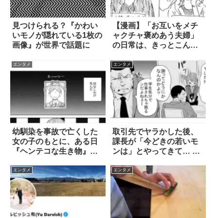
見つけられる？『かわい
【漫画】「お互いをメチ
いモノが隠れている1枚の
ャクチャ褒めあう夫婦」
画像』が世界で話題に
の日常は、きっとこんな
感じ！ 3枚
エンタメ
エンタメ
幼馴染を事故で亡くした
取引先でヤラかした後、
女の子のもとに、ある日
課長が「今どきの若いモ
『ヘンテコな生き物』が
ンは」とやってきて… 4
現れて？ 7枚
枚
エンタメ
エンタメ