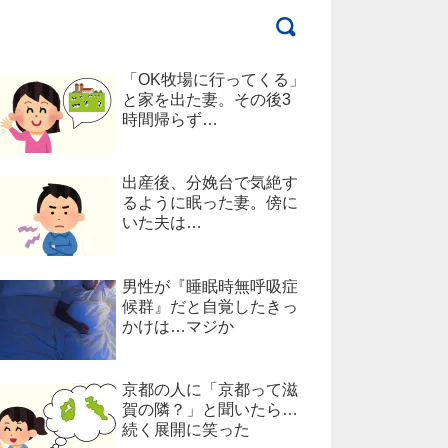
「OK牧場に行ってくる」
と家を出た妻。その後3
時間帰らず…
出産後、分娩台で気絶す
るように眠った妻。傍に
いた夫は…
男性が『睡眠時無呼吸症
候群』だと自覚したきっ
かけは…マジか
京都の人に「京都って滋
賀の隣？」と聞いたら…
続く展開に笑った