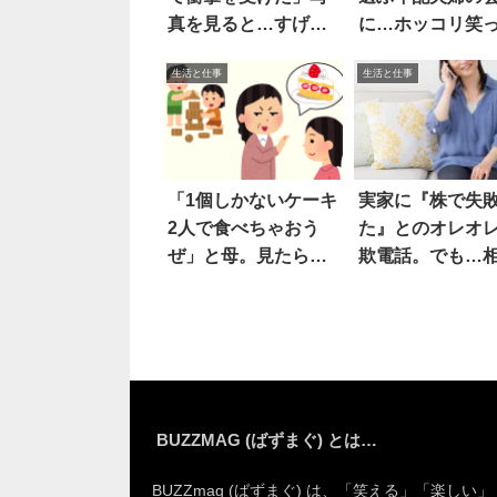
真を見ると…すげ
に…ホッコリ笑
え！
生活と仕事
生活と仕事
「1個しかないケーキ
実家に『株で失
2人で食べちゃおう
た』とのオレオ
ぜ」と母。見たら…
欺電話。でも…
え
が悪かった
BUZZMAG (ばずまぐ) とは…
BUZZmag (ばずまぐ) は、「笑える」「楽しい