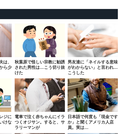
夫は、
秋葉原で怪しい宗教に勧誘
男友達に「ネイルする意味
から少
された男性は…こう切り抜
がわからない」と言われ…
けた
こうした
レジに
電車で泣く赤ちゃんにイラ
日本語で何度も「現金です
いけな
つくオジサン。すると、サ
か」と聞くアメリカ人店
ラリーマンが
員。実は…