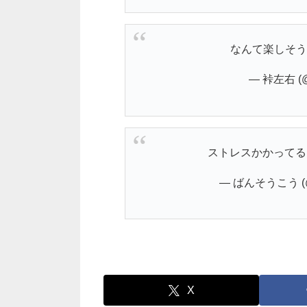
なんて楽しそ
— 裃左右 (@
ストレスかかってるん
— ばんそうこう (@M
X