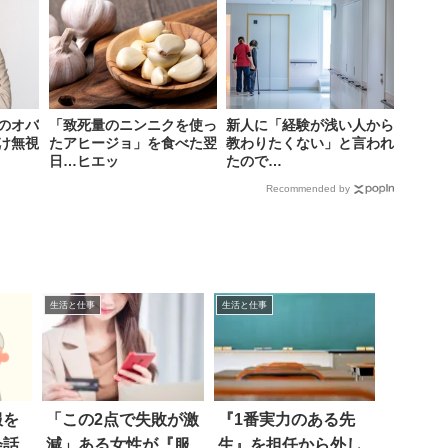
のオバ
「致死量のニンニクを使っ
新人に「経験が浅い人から
け無視
たアヒージョ」を食べた翌
教わりたくない」と言われ
日…ヒエッ
たので…
Recommended by
生活と仕事
生活と仕事
服を
「この2点で失敗が激
『1番実力のある先
会話
減」ある女性が『服
生』を担任から外し