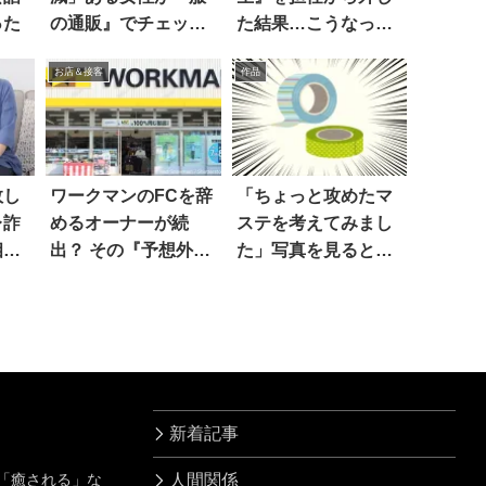
った
の通販』でチェック
た結果…こうなっ
しているのは…
た！
お店＆接客
作品
敗し
ワークマンのFCを辞
「ちょっと攻めたマ
レ詐
めるオーナーが続
ステを考えてみまし
相手
出？ その『予想外す
た」写真を見ると…
ぎる理由』は…
新着記事
」「癒される」な
人間関係