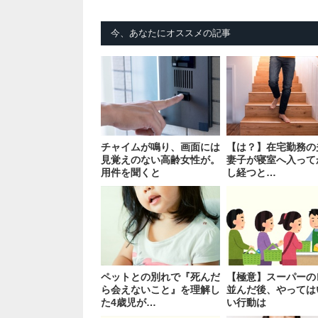
今、あなたにオススメの記事
チャイムが鳴り、画面には
【は？】在宅勤務の
見覚えのない高齢女性が。
妻子が寝室へ入って
用件を聞くと
し経つと…
ペットとの別れで『死んだ
【極意】スーパーの
ら会えないこと』を理解し
並んだ後、やっては
た4歳児が…
い行動は