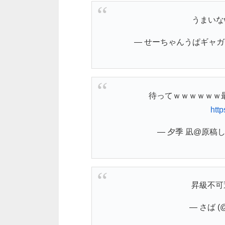
うまいな
— せーちゃんうぱギャガチ勢1
待ってｗｗｗｗｗｗ
htt
— 夕季 凪@原稿しろ 
昇級不
— さば (@