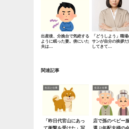
出産後、分娩台で気絶する
「どうしよう」職場
ように眠った妻。傍にいた
サンが自分の挨拶だ
夫は…
してきて…
関連記事
生活と仕事
生活と仕事
「昨日代官山にあっ
店で孫のベビー
て衝撃を受けた」写
選ぶ年配夫婦の