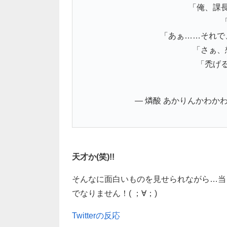
「俺、課
「あぁ……それで
「さぁ、
「禿げ
— 燐酸 あかりんかわかわ (@a
天才か(笑)!!
そんなに面白いものを見せられながら…当
でなりません！( ；∀；)
Twitterの反応