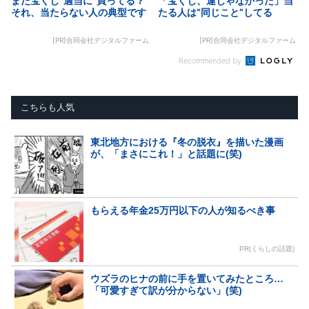
まだ宝くじ“適当に”買ってる？
「宝くじ、運じゃなかった」当
それ、当たらない人の典型です
たる人は“同じこと”してる
[PR]合同会社デジタルファーム
[PR]合同会社デジタルファーム
Recommended by
こちらも人気
東北地方における『冬の脱衣』を描いた漫画
が、「まさにこれ！」と話題に(笑)
もらえる年金25万円以下の人が知るべき事
PR(くらしの話題)
ウズラのヒナの前に手を置いてみたところ…
「可愛すぎて訳が分からない」(笑)