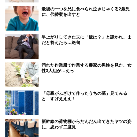
最後の一つを兄に食べられ泣きじゃくる2歳児
に、代替案を出すと
早上がりしてきた夫に「飯は？」と訊かれ、ま
だと答えたら…絶句
汚れた作業服で作業する農家の男性を見た、女
性3人組が…えっ
「母親がふざけて作ったうちの墓」見てみる
と…すげえええ！
新幹線の荷物棚からだんだん出てきたヤツの姿
に…思わず二度見