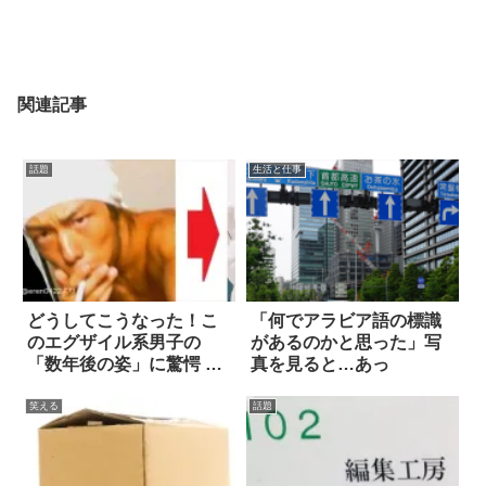
関連記事
話題
生活と仕事
どうしてこうなった！こ
「何でアラビア語の標識
のエグザイル系男子の
があるのかと思った」写
「数年後の姿」に驚愕 4
真を見ると…あっ
枚
笑える
話題