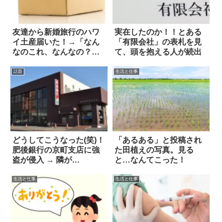
友達から新婚旅行のハワ
実在したのか！！とある
イ土産届いた！→「なん
「有限会社」の表札を見
なのこれ、なんなの？」
て、頭を抱える人が続出
(笑)
話題
生活と仕事
どうしてこうなった(笑)！
「あるある」と投稿され
肥後銀行の京町支店に強
た田植えの写真。見る
盗が侵入 → 隣が…
と…なんてこった！
生活と仕事
生活と仕事