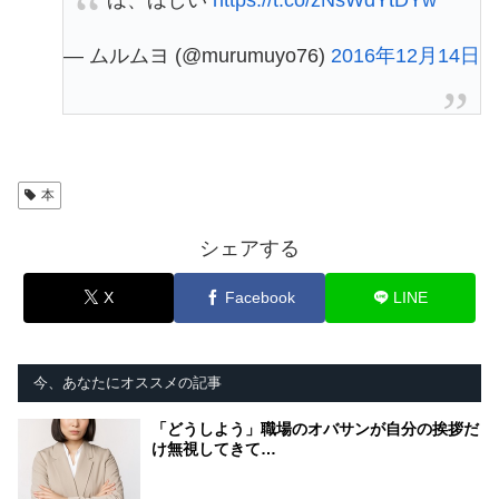
ほ、ほしい
https://t.co/zNsWdYtDYw
— ムルムヨ (@murumuyo76)
2016年12月14日
本
シェアする
X
Facebook
LINE
今、あなたにオススメの記事
「どうしよう」職場のオバサンが自分の挨拶だ
け無視してきて…