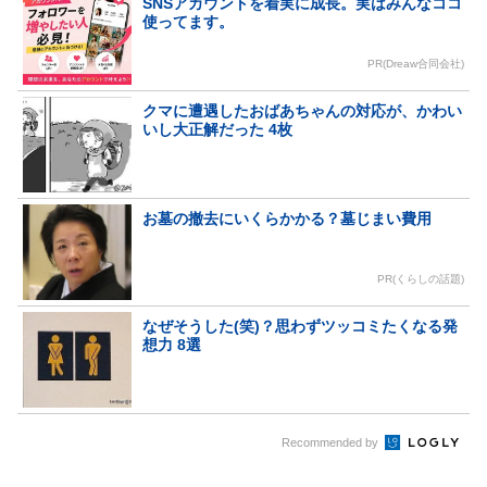
SNSアカウントを着実に成長。実はみんなココ
使ってます。
PR(Dreaw合同会社)
クマに遭遇したおばあちゃんの対応が、かわい
いし大正解だった 4枚
お墓の撤去にいくらかかる？墓じまい費用
PR(くらしの話題)
なぜそうした(笑)？思わずツッコミたくなる発
想力 8選
Recommended by