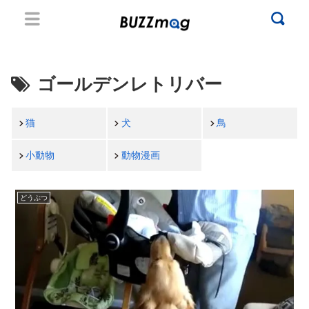
ゴールデンレトリバー
猫
犬
鳥
小動物
動物漫画
どうぶつ