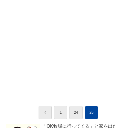
前
1
24
25
へ
「OK牧場に行ってくる」と家を出た