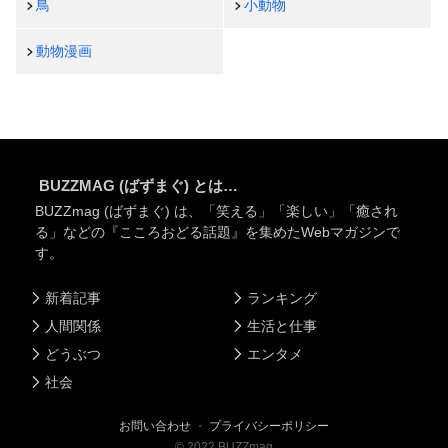
鳥
小動物
動物漫画
BUZZMAG (ばずまぐ) とは…
BUZZmag (ばずまぐ) は、「笑える」「楽しい」「癒され
る」などの『こころおどる話題』を集めたWebマガジンで
す。
新着記事
ランキング
人間関係
生活と仕事
どうぶつ
エンタメ
社会
お問い合わせ
・
プライバシーポリシー
©
2022
BUZZmag