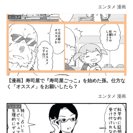
エンタメ
漫画
エンタメ
【漫画】寿司屋で『寿司屋ごっこ』を始めた孫。仕方な
く「オススメ」をお願いしたら？
エンタメ
漫画
エンタメ