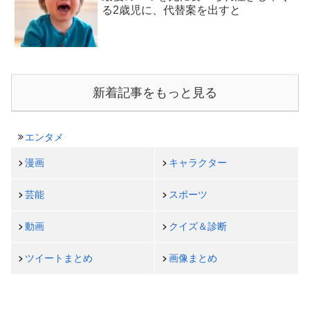
る2歳児に、代替案を出すと
新着記事をもっと見る
エンタメ
漫画
キャラクター
芸能
スポーツ
動画
クイズ＆診断
ツイートまとめ
画像まとめ