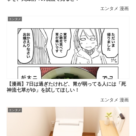
エンタメ
漫画
エンタメ
【漫画】7日は過ぎたけれど、胃が弱ってる人には「死
神流七草がゆ」を試してほしい！
エンタメ
漫画
エンタメ