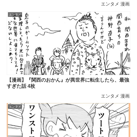
エンタメ
漫画
エンタメ
【漫画】『関西のおかん』が異世界に転生したら、最強
すぎた話 4枚
エンタメ
漫画
エンタメ