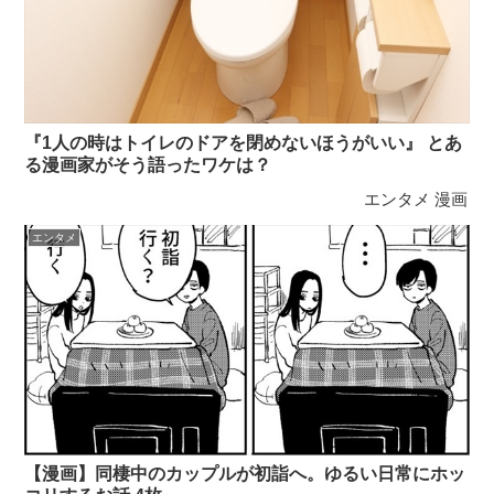
『1人の時はトイレのドアを閉めないほうがいい』 とあ
る漫画家がそう語ったワケは？
エンタメ
漫画
エンタメ
【漫画】同棲中のカップルが初詣へ。ゆるい日常にホッ