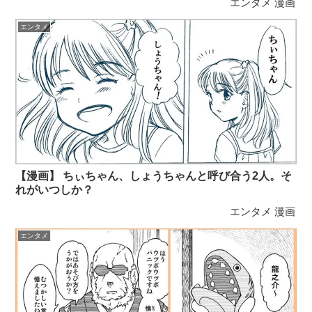
エンタメ
漫画
エンタメ
【漫画】 ちぃちゃん、しょうちゃんと呼び合う2人。そ
れがいつしか？
エンタメ
漫画
エンタメ