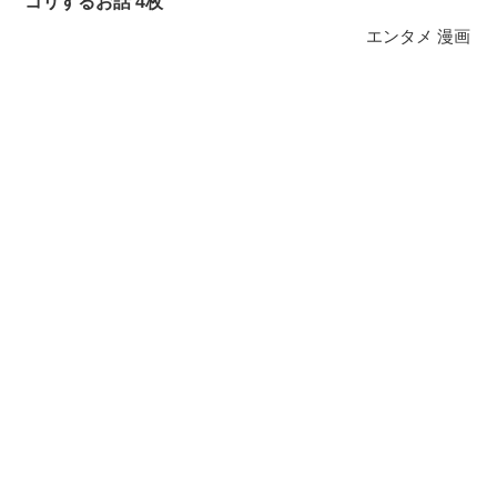
コリするお話 4枚
エンタメ
漫画