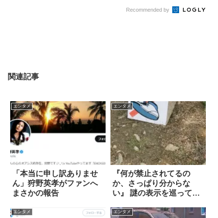
Recommended by
関連記事
エンタメ
エンタメ
「本当に申し訳ありませ
『何が禁止されてるの
ん」狩野英孝がファンへ
か、さっぱり分からな
まさかの報告
い』 謎の表示を巡って議
論が勃発！
エンタメ
エンタメ