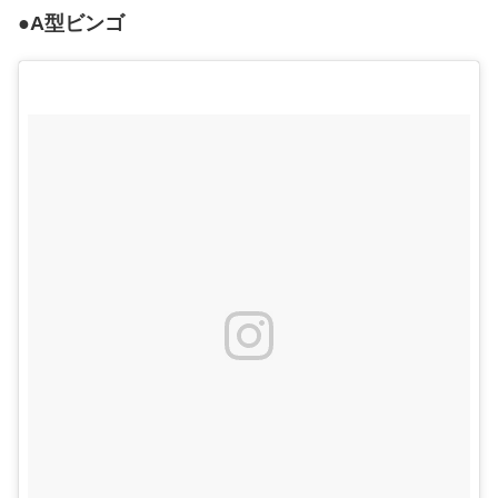
●A型ビンゴ