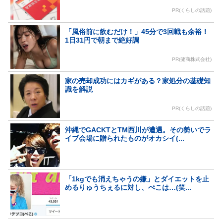
PR(くらしの話題)
「風俗前に飲むだけ！」45分で3回戦も余裕！
1日31円で朝まで絶好調
PR(健商株式会社)
家の売却成功にはカギがある？家処分の基礎知
識を解説
PR(くらしの話題)
沖縄でGACKTとTM西川が遭遇。その勢いでラ
イブ会場に贈られたものがオカシイ(...
「1kgでも消えちゃうの嫌」とダイエットを止
めるりゅうちぇるに対し、ぺこは…(笑...