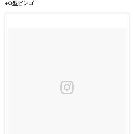
●O型ビンゴ