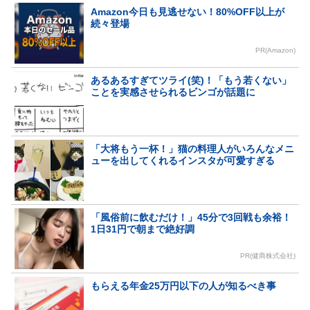
Amazon今日も見逃せない！80%OFF以上が
続々登場
PR(Amazon)
あるあるすぎてツライ(笑)！「もう若くない」
ことを実感させられるビンゴが話題に
「大将もう一杯！」猫の料理人がいろんなメニ
ューを出してくれるインスタが可愛すぎる
「風俗前に飲むだけ！」45分で3回戦も余裕！
1日31円で朝まで絶好調
PR(健商株式会社)
もらえる年金25万円以下の人が知るべき事