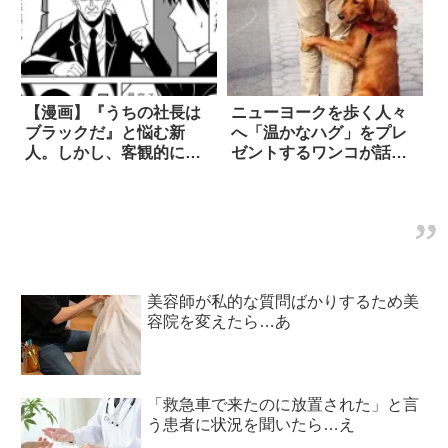
【漫画】『うちの社長は
ニューヨークを歩く人々
ブラックだ』と悩む新
へ「温かなハグ」をプレ
人。しかし、客観的に見
ゼントするワンコが話題
てみると 4枚
に 7枚
美容師が私的な質問ばかりするため美
容院を変えたら…あ
「救急車で来たのに放置された」と言
う患者に状況を聞いたら…え