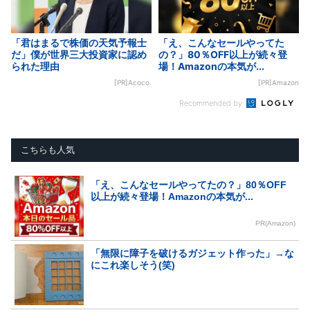
「君はまるで株価の天気予報士
「え、こんなセールやってた
だ」僕が世界三大投資家に認め
の？」80％OFF以上が続々登
られた理由
場！Amazonの本気が...
[PR]Acoco.
[PR]Amazon
Recommended by
こちらも人気
「え、こんなセールやってたの？」80％OFF
以上が続々登場！Amazonの本気が...
PR(Amazon)
「無限に障子を破けるガジェット作った」→な
にこれ楽しそう(笑)