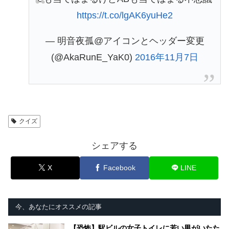
https://t.co/lgAK6yuHe2
— 明音夜孤@アイコンとヘッダー変更
(@AkaRunE_YaK0)
2016年11月7日
クイズ
シェアする
X
Facebook
LINE
今、あなたにオススメの記事
【恐怖】駅ビルの女子トイレに若い男がいたた