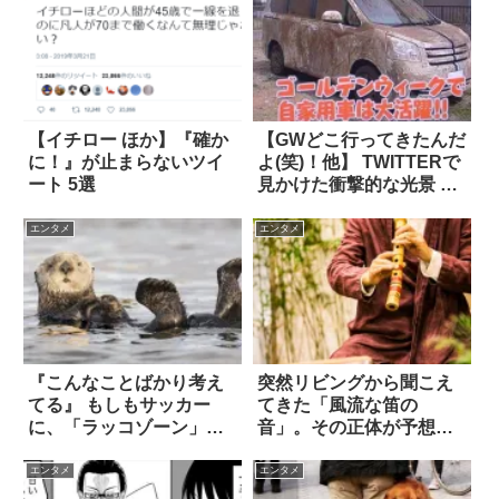
【イチロー ほか】『確か
【GWどこ行ってきたんだ
に！』が止まらないツイ
よ(笑)！他】 TWITTERで
ート 5選
見かけた衝撃的な光景 8
選
エンタメ
エンタメ
『こんなことばかり考え
突然リビングから聞こえ
てる』 もしもサッカー
てきた「風流な笛の
に、「ラッコゾーン」が
音」。その正体が予想外
追加されたら？
すぎた！
エンタメ
エンタメ