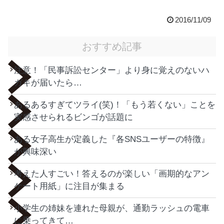
2016/11/09
おすすめ記事
注意！「民事訴訟センター」より身に覚えのないハ
ガキが届いたら…
あるあるすぎてツライ(笑)！「もう若くない」ことを
実感させられるビンゴが話題に
ある女子高生が定義した『各SNSユーザーの特徴』
が興味深い
考えた人すごい！答えるのが楽しい「画期的なアン
ケート用紙」に注目が集まる
小学生の姉妹を連れた母親が、通勤ラッシュの電車
に乗ってきて…