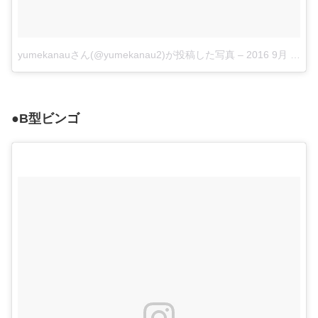
yumekanauさん(@yumekanau2)が投稿した写真
–
2016 9月 11 5:23午前 PDT
●B型ビンゴ