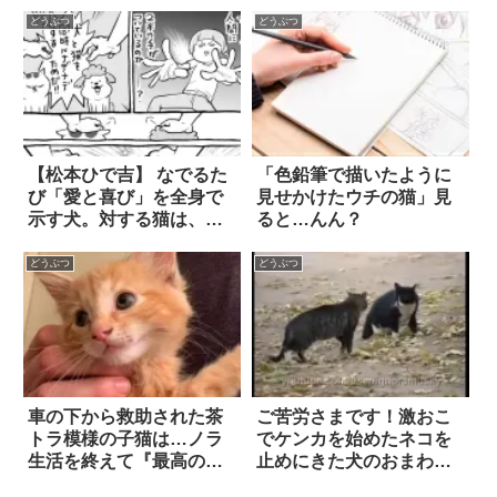
どうぶつ
どうぶつ
【松本ひで吉】 なでるた
「色鉛筆で描いたように
び「愛と喜び」を全身で
見せかけたウチの猫」見
示す犬。対する猫は、微
ると…んん？
動だにしないけれど…？
どうぶつ
どうぶつ
車の下から救助された茶
ご苦労さまです！激おこ
トラ模様の子猫は…ノラ
でケンカを始めたネコを
生活を終えて『最高の家
止めにきた犬のおまわり
族』と出会った！！
さん