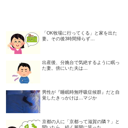
「OK牧場に行ってくる」と家を出た
妻。その後3時間帰らず…
出産後、分娩台で気絶するように眠っ
た妻。傍にいた夫は…
男性が『睡眠時無呼吸症候群』だと自
覚したきっかけは…マジか
京都の人に「京都って滋賀の隣？」と
聞いたら…続く展開に笑った