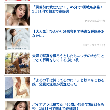
「風俗前に飲むだけ！」45分で3回戦も余裕！
1日31円で朝まで絶好調
PR(健商株式会社)
【大人気】ひんやり冷感寝具で快適な睡眠をあ
なたに。
PR(アイリスプラザ)
夫婦で写真を撮ろうとしたら…ウチの犬がこと
ごとく邪魔をしてくる(笑) 7枚
「よその子は持ってるのに！」と駄々をこねる
娘→父親の返答が秀逸だった
バイアグラは捨てた「65歳が45分で3回戦も余
裕」1日31円で朝まで絶好調！