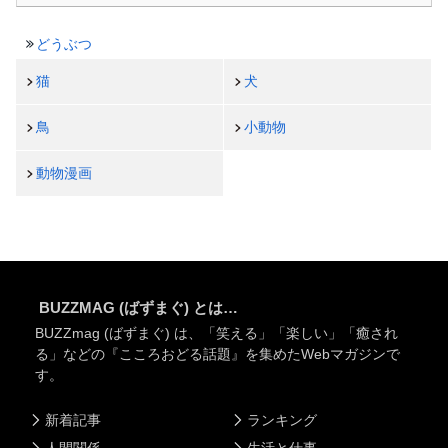
どうぶつ
猫
犬
鳥
小動物
動物漫画
BUZZMAG (ばずまぐ) とは…
BUZZmag (ばずまぐ) は、「笑える」「楽しい」「癒され
る」などの『こころおどる話題』を集めたWebマガジンで
す。
新着記事
ランキング
人間関係
生活と仕事