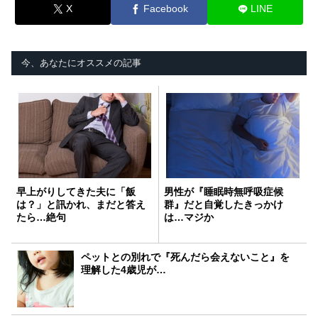
X
Facebook
LINE
今、あなたにオススメの記事
早上がりしてきた夫に「飯
男性が『睡眠時無呼吸症候
は？」と訊かれ、まだと答え
群』だと自覚したきっかけ
たら…絶句
は…マジか
ペットとの別れで『死んだら会えないこと』を
理解した4歳児が…