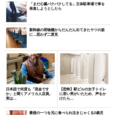
「まだ心臓バクバクしてる」立体駐車場で車を
発進しようとしたら
新幹線の荷物棚からだんだん出てきたヤツの姿
に…思わず二度見
日本語で何度も「現金です
【恐怖】駅ビルの女子トイレ
か」と聞くアメリカ人店員。
に若い男がいたため、声をか
実は…
けたら…
最後の一つを兄に食べられ泣きじゃくる2歳児