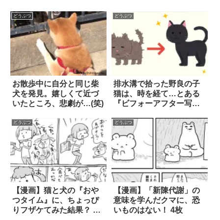
どうぶつ
どうぶつ
お散歩中に自分と同じ柴
排水溝で拾った野良の子
犬を発見。嬉しくて近づ
猫は、時を経て…とある
いたところ、悲劇が…(笑)
『ビフォーアフター写
真』に胸が熱くなった
どうぶつ
どうぶつ
【漫画】猫と犬の『おや
【漫画】「新陳代謝」の
つタイム』に、ちょっぴ
意味を学んだクマに、恐
りフザケてみた結果？ 2
いものはない！ 4枚
枚