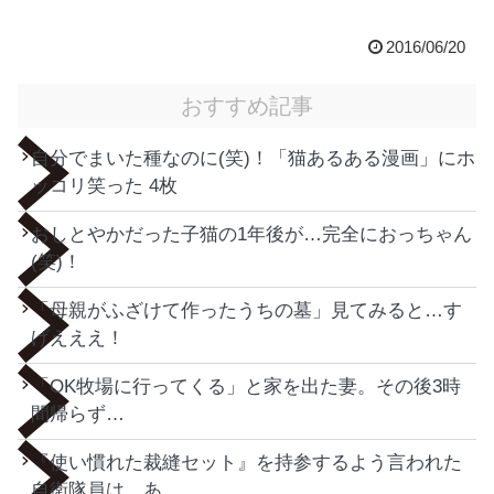
2016/06/20
おすすめ記事
自分でまいた種なのに(笑)！「猫あるある漫画」にホ
ッコリ笑った 4枚
おしとやかだった子猫の1年後が…完全におっちゃん
(笑)！
「母親がふざけて作ったうちの墓」見てみると…す
げえええ！
「OK牧場に行ってくる」と家を出た妻。その後3時
間帰らず…
『使い慣れた裁縫セット』を持参するよう言われた
自衛隊員は…あ