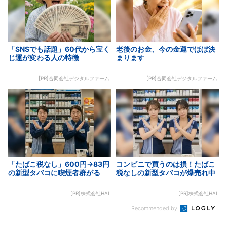
「SNSでも話題」60代から宝く
老後のお金、今の金運でほぼ決
じ運が変わる人の特徴
まります
[PR]合同会社デジタルファーム
[PR]合同会社デジタルファーム
「たばこ税なし」600円→83円
コンビニで買うのは損！たばこ
の新型タバコに喫煙者群がる
税なしの新型タバコが爆売れ中
[PR]株式会社HAL
[PR]株式会社HAL
Recommended by