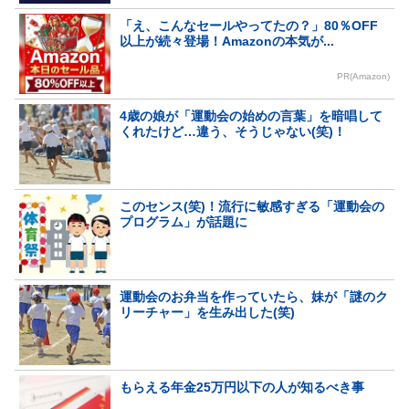
「え、こんなセールやってたの？」80％OFF
以上が続々登場！Amazonの本気が...
PR(Amazon)
4歳の娘が「運動会の始めの言葉」を暗唱して
くれたけど…違う、そうじゃない(笑)！
このセンス(笑)！流行に敏感すぎる「運動会の
プログラム」が話題に
運動会のお弁当を作っていたら、妹が「謎のク
リーチャー」を生み出した(笑)
もらえる年金25万円以下の人が知るべき事