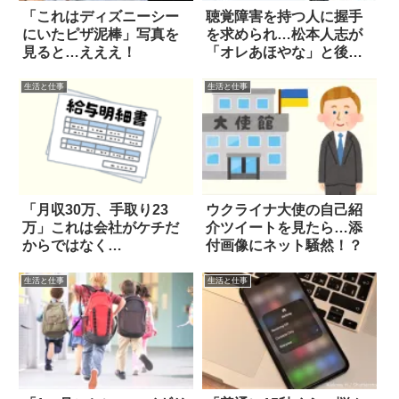
「これはディズニーシー
聴覚障害を持つ人に握手
にいたピザ泥棒」写真を
を求められ…松本人志が
見ると…えええ！
「オレあほやな」と後悔
の呟き
生活と仕事
生活と仕事
「月収30万、手取り23
ウクライナ大使の自己紹
万」これは会社がケチだ
介ツイートを見たら…添
からではなく…
付画像にネット騒然！？
生活と仕事
生活と仕事