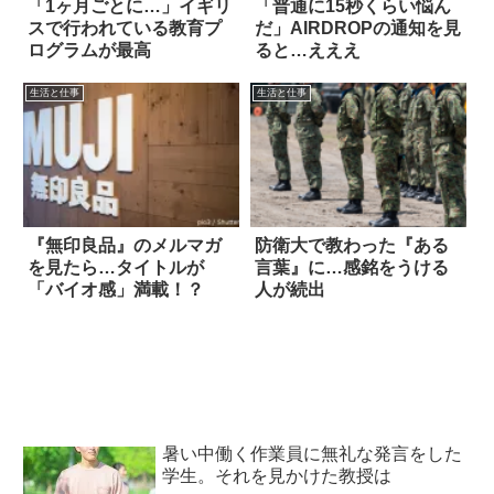
「1ヶ月ごとに…」イギリ
「普通に15秒くらい悩ん
スで行われている教育プ
だ」AIRDROPの通知を見
ログラムが最高
ると…えええ
生活と仕事
生活と仕事
『無印良品』のメルマガ
防衛大で教わった『ある
を見たら…タイトルが
言葉』に…感銘をうける
「バイオ感」満載！？
人が続出
暑い中働く作業員に無礼な発言をした
学生。それを見かけた教授は