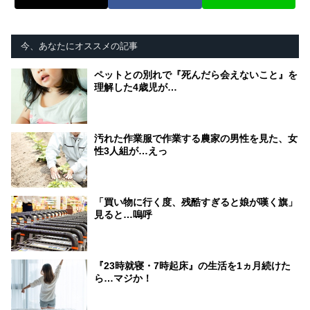
今、あなたにオススメの記事
ペットとの別れで『死んだら会えないこと』を
理解した4歳児が…
汚れた作業服で作業する農家の男性を見た、女
性3人組が…えっ
「買い物に行く度、残酷すぎると娘が嘆く旗」
見ると…嗚呼
『23時就寝・7時起床』の生活を1ヵ月続けた
ら…マジか！