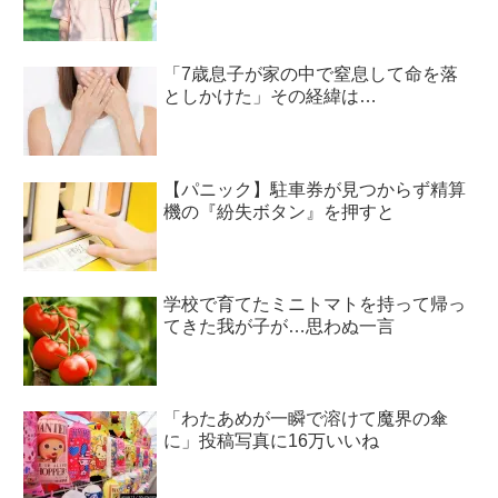
「7歳息子が家の中で窒息して命を落
としかけた」その経緯は…
【パニック】駐車券が見つからず精算
機の『紛失ボタン』を押すと
学校で育てたミニトマトを持って帰っ
てきた我が子が…思わぬ一言
「わたあめが一瞬で溶けて魔界の傘
に」投稿写真に16万いいね