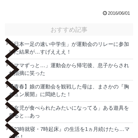
2016/06/01
おすすめ記事
「日本一足の速い中学生」が運動会のリレーに参加
した結果が…すげえええ！
「ママずっと…」運動会から帰宅後、息子からされ
た指摘に笑った
【青春】娘の運動会を観戦した母は、まさかの『胸
キュン展開』に悶絶した！
「女児が食べられたみたいになってる」ある遊具を
見ると…あっ
『23時就寝・7時起床』の生活を1ヵ月続けたら…マ
ジか！