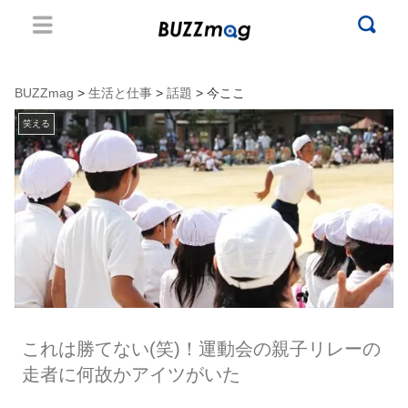
BUZZmag
>
生活と仕事
>
話題
> 今ここ
笑える
これは勝てない(笑)！運動会の親子リレーの
走者に何故かアイツがいた