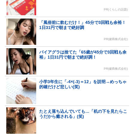
PR(くらしの話題)
「風俗前に飲むだけ！」45分で3回戦も余裕！
1日31円で朝まで絶好調
PR(健商株式会社)
バイアグラは捨てた「65歳が45分で3回戦も余
裕」1日31円で朝まで絶好調！
PR(健商株式会社)
小学3年生に「-4×(-3)＝12」を説明→めっちゃ
的確だけど悲しい(笑)
たとえ落ち込んでいても…「机の下を見たらこ
うだから癒される」(笑)