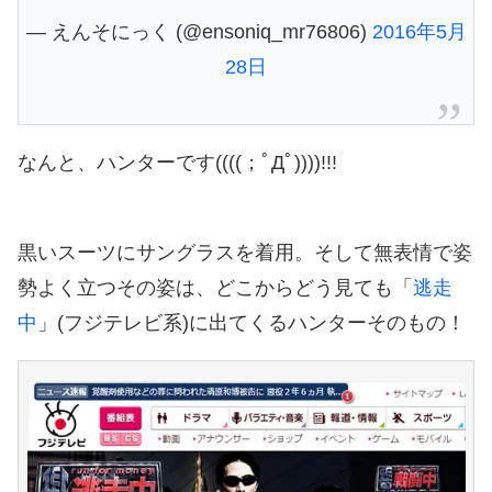
— えんそにっく (@ensoniq_mr76806)
2016年5月
28日
なんと、ハンターです((((；ﾟДﾟ))))!!!
黒いスーツにサングラスを着用。そして無表情で姿
勢よく立つその姿は、どこからどう見ても「
逃走
中
」(フジテレビ系)に出てくるハンターそのもの！