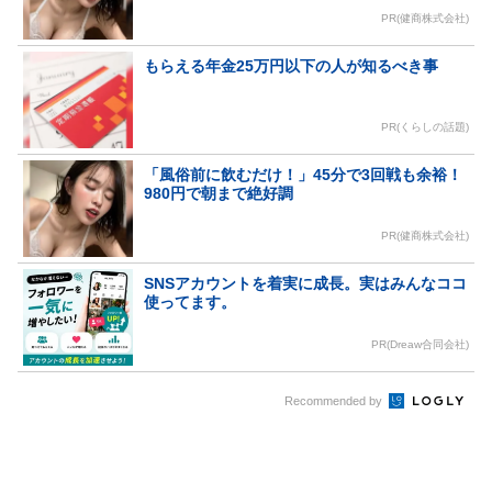
PR(健商株式会社)
もらえる年金25万円以下の人が知るべき事
PR(くらしの話題)
「風俗前に飲むだけ！」45分で3回戦も余裕！
980円で朝まで絶好調
PR(健商株式会社)
SNSアカウントを着実に成長。実はみんなココ
使ってます。
PR(Dreaw合同会社)
Recommended by