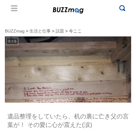
BUZZmag
>
生活と仕事
>
話題
> 今ここ
泣ける
遺品整理をしていたら、机の裏に亡き父の言
葉が！ その愛に心が震えた(涙)