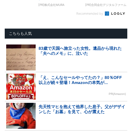
[PR]株式会社MURA
[PR]合同会社デジタルファーム
Recommended by
こちらも人気
83歳で天国へ旅立った女性。遺品から現れた
「夫へのメモ」に、泣いた
「え、こんなセールやってたの？」80％OFF
以上が続々登場！Amazonの本気が...
PR(Amazon)
先天性マヒを抱えて他界した息子。父がデザイ
ンした「お墓」を見て、心が震えた