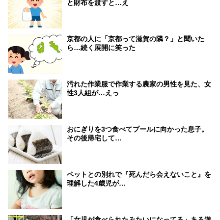
と財布を渡すと…え
京都の人に「京都って滋賀の隣？」と聞いた
ら…続く展開に笑った
汚れた作業服で作業する農家の男性を見た、女
性3人組が…えっ
おにぎりを3つ食べてプールに向かった息子。
その後帰宅して…
ペットとの別れで『死んだら会えないこと』を
理解した4歳児が…
「女児が食べられたみたいになってる」ある遊