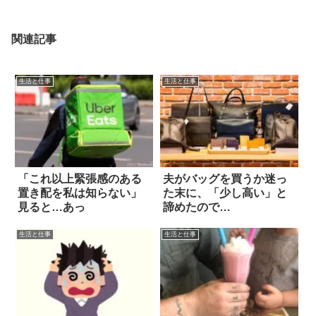
関連記事
生活と仕事
生活と仕事
「これ以上緊張感のある
夫がバッグを買うか迷っ
置き配を私は知らない」
た末に、「少し高い」と
見ると…あっ
諦めたので…
生活と仕事
生活と仕事