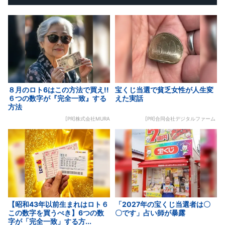
８月のロト6はこの方法で買え!!
宝くじ当選で貧乏女性が人生変
６つの数字が『完全一致』する
えた実話
方法
[PR]株式会社MURA
[PR]合同会社デジタルファーム
【昭和43年以前生まれはロト６
「2027年の宝くじ当選者は〇
この数字を買うべき】6つの数
〇です」占い師が暴露
字が「完全一致」する方...