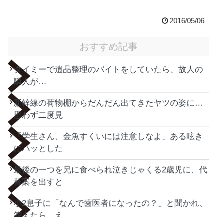
2016/05/06
おすすめ記事
タイミーで遺品整理のバイトをしていたら、故人の
隣人が…
新幹線の荷物棚からだんだん出てきたヤツの姿に…
思わず二度見
「学生さん、金魚すくいには注意しなよ」ある呟き
にハッとした
最後の一つを兄に食べられ泣きじゃくる2歳児に、代
替案を出すと
小2息子に「なんで歯医者になったの？」と聞かれ、
答えたら…え