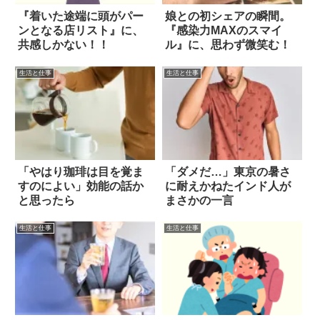
『着いた途端に頭がパー
娘との初シェアの瞬間。
ンとなる店リスト』に、
『感染力MAXのスマイ
共感しかない！！
ル』に、思わず微笑む！
生活と仕事
生活と仕事
「やはり珈琲は目を覚ま
「ダメだ…」東京の暑さ
すのによい」効能の話か
に耐えかねたインド人が
と思ったら
まさかの一言
生活と仕事
生活と仕事