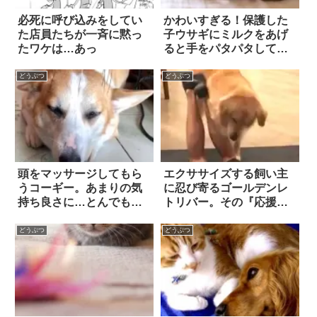
必死に呼び込みをしてい
かわいすぎる！保護した
た店員たちが一斉に黙っ
子ウサギにミルクをあげ
たワケは…あっ
ると手をパタパタして上
機嫌
どうぶつ
どうぶつ
頭をマッサージしてもら
エクササイズする飼い主
うコーギー。あまりの気
に忍び寄るゴールデンレ
持ち良さに…とんでもな
トリバー。その『応援方
い『変顔』を披露し
法』が…独特すぎる！？
た！？
どうぶつ
どうぶつ