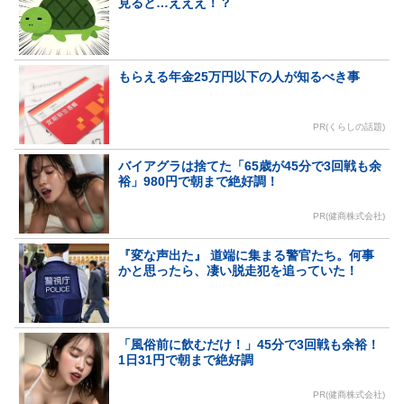
見ると…えええ！？
もらえる年金25万円以下の人が知るべき事
PR(くらしの話題)
バイアグラは捨てた「65歳が45分で3回戦も余
裕」980円で朝まで絶好調！
PR(健商株式会社)
『変な声出た』 道端に集まる警官たち。何事
かと思ったら、凄い脱走犯を追っていた！
「風俗前に飲むだけ！」45分で3回戦も余裕！
1日31円で朝まで絶好調
PR(健商株式会社)