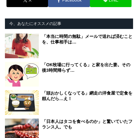
X
Facebook
LINE
今、あなたにオススメの記事
「本当に時間の無駄」メールで送れば済むこと
を、仕事相手は…
「OK牧場に行ってくる」と家を出た妻。その
後3時間帰らず…
「頭おかしくなってる」網走の洋食屋で定食を
頼んだら…え！
「日本人はタコを食べるのか」と驚いていたフ
ランス人。でも