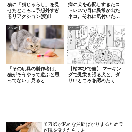
猫に「猫じゃらし」を見
病の犬を心配しすぎたス
せたところ…予想外すぎ
トレスで目に異常が出た
るリアクション(笑)!!
ネコ。それに気付いた犬
は…。
どうぶつ
どうぶつ
「その玩具の製作者は、
【松本ひで吉】 マーキン
猫がそうやって遊ぶと思
グで見栄を張る犬と、ダ
ってない」見ると
サいところを認めたくな
い猫。どちらもカッコつ
けていて…可愛い！！！
美容師が私的な質問ばかりするため美
容院を変えたら…あ