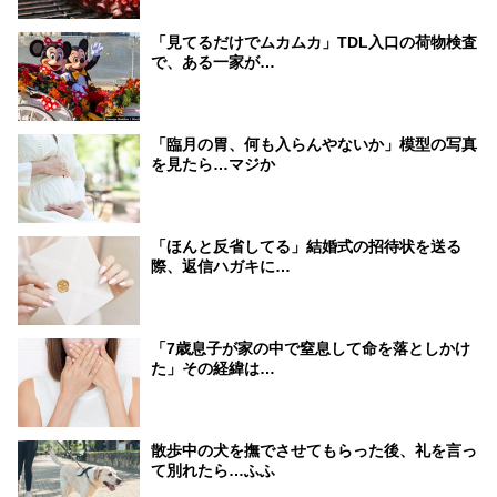
「見てるだけでムカムカ」TDL入口の荷物検査
で、ある一家が…
「臨月の胃、何も入らんやないか」模型の写真
を見たら…マジか
「ほんと反省してる」結婚式の招待状を送る
際、返信ハガキに…
「7歳息子が家の中で窒息して命を落としかけ
た」その経緯は…
散歩中の犬を撫でさせてもらった後、礼を言っ
て別れたら…ふふ