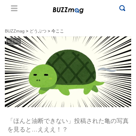
BUZZmag
>
どうぶつ
> 今ここ
どうぶつ
「ほんと油断できない」投稿された亀の写真
を見ると…えええ！？