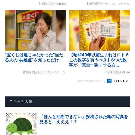
[PR]株式会社MURA
[PR]合同会社デジタルファーム
“宝くじは運じゃなかった”当た
【昭和43年以前生まれはロト６
る人の“共通点”を知っただけ
この数字を買うべき】6つの数
字が「完全一致」する方...
[PR]合同会社デジタルファーム
[PR]株式会社MURA
Recommended by
こちらも人気
「ほんと油断できない」投稿された亀の写真を
見ると…えええ！？