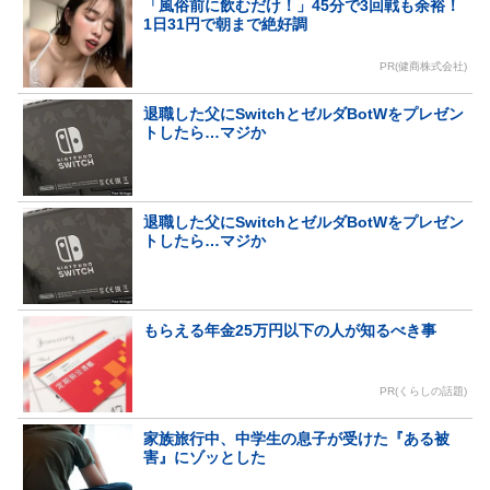
「風俗前に飲むだけ！」45分で3回戦も余裕！
1日31円で朝まで絶好調
PR(健商株式会社)
退職した父にSwitchとゼルダBotWをプレゼン
トしたら…マジか
退職した父にSwitchとゼルダBotWをプレゼン
トしたら…マジか
もらえる年金25万円以下の人が知るべき事
PR(くらしの話題)
家族旅行中、中学生の息子が受けた『ある被
害』にゾッとした