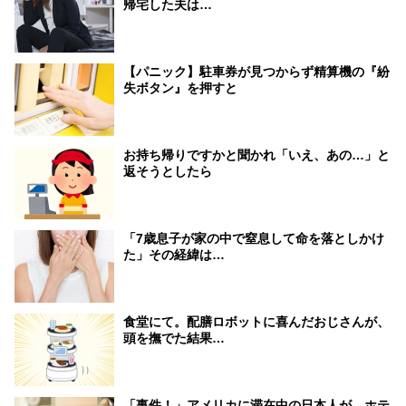
帰宅した夫は…
【パニック】駐車券が見つからず精算機の『紛
失ボタン』を押すと
お持ち帰りですかと聞かれ「いえ、あの…」と
返そうとしたら
「7歳息子が家の中で窒息して命を落としかけ
た」その経緯は…
食堂にて。配膳ロボットに喜んだおじさんが、
頭を撫でた結果…
「事件！」アメリカに滞在中の日本人が、ホテ