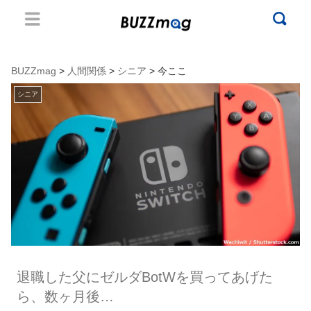
BUZZmag
>
人間関係
>
シニア
> 今ここ
シニア
退職した父にゼルダBotWを買ってあげた
ら、数ヶ月後…