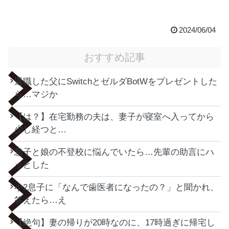
2024/06/04
おすすめ記事
退職した父にSwitchとゼルダBotWをプレゼントした
ら…マジか
【は？】在宅勤務の夫は、妻子が寝室へ入ってから
少し経つと…
息子と娘の不登校に悩んでいたら…先輩の助言にハ
ッとした
小2息子に「なんで歯医者になったの？」と聞かれ、
答えたら…え
【絶句】妻の帰りが20時なのに、17時過ぎに帰宅し