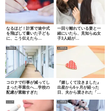
なるほど！計算で途中式
一回り離れている妻と一
を飛ばして書いた子ども
緒にいたら、見知らぬ女
に、こう伝えたら…
子3人組が…
人間関係
人間関係
コロナで行事が減ってし
『嬉しくて泣きました』
まった卒業生へ…学校の
出産から6ヶ月が経った
配慮が素敵すぎた
日、夫から渡された「封
筒」を見ると？
シニア
人間関係