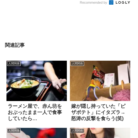
Recommended by
関連記事
人間関係
人間関係
ラーメン屋で、赤ん坊を
嫁が隠し持っていた「ピ
おぶったまま一人で食事
ザポテト」にイタズラ→
していたら…
怒涛の反撃を食らう(笑)
人間関係
人間関係