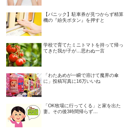
【パニック】駐車券が見つからず精算
機の『紛失ボタン』を押すと
学校で育てたミニトマトを持って帰っ
てきた我が子が…思わぬ一言
「わたあめが一瞬で溶けて魔界の傘
に」投稿写真に16万いいね
「OK牧場に行ってくる」と家を出た
妻。その後3時間帰らず…