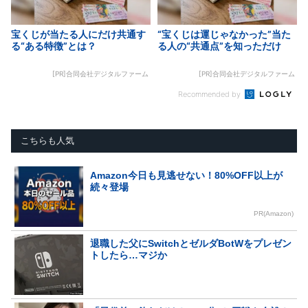
宝くじが当たる人にだけ共通す
“宝くじは運じゃなかった”当た
る“ある特徴”とは？
る人の“共通点”を知っただけ
[PR]合同会社デジタルファーム
[PR]合同会社デジタルファーム
Recommended by
こちらも人気
Amazon今日も見逃せない！80%OFF以上が
続々登場
PR(Amazon)
退職した父にSwitchとゼルダBotWをプレゼン
トしたら…マジか