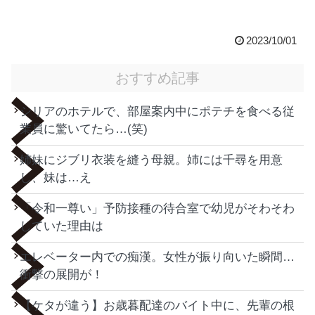
2023/10/01
おすすめ記事
シリアのホテルで、部屋案内中にポテチを食べる従
業員に驚いてたら…(笑)
姉妹にジブリ衣装を縫う母親。姉には千尋を用意
し、妹は…え
「令和一尊い」予防接種の待合室で幼児がそわそわ
していた理由は
エレベーター内での痴漢。女性が振り向いた瞬間…
衝撃の展開が！
【ケタが違う】お歳暮配達のバイト中に、先輩の根