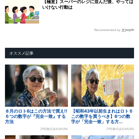
【極意】スーパーのレジに並んだ後、やっては
いけない行動は
Recommended by
オススメ記事
８月のロト6はこの方法で買え!!
【昭和43年以前生まれはロト６
６つの数字が『完全一致』する
この数字を買うべき】6つの数
方法
字が「完全一致」する方...
[PR]株式会社MURA
[PR]株式会社MURA