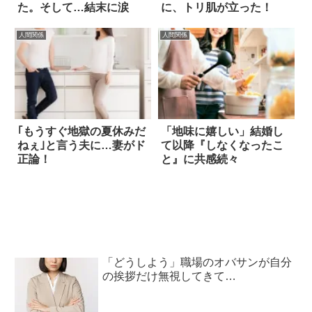
た。そして…結末に涙
に、トリ肌が立った！
人間関係
人間関係
｢もうすぐ地獄の夏休みだ
「地味に嬉しい」結婚し
ねぇ｣と言う夫に…妻がド
て以降『しなくなったこ
正論！
と』に共感続々
「どうしよう」職場のオバサンが自分
の挨拶だけ無視してきて…