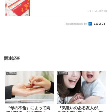
PR(くらしの話題)
Recommended by
関連記事
人間関係
人間関係
『母の不倫』によって両
『気遣いのある友人が、