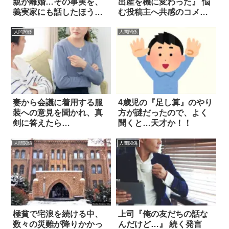
親が離婚…その事実を、
出産を機に変わった』 悩
義実家にも話したほうが
む投稿主へ共感のコメン
良い？
トも…
人間関係
人間関係
妻から会議に着用する服
4歳児の『足し算』のやり
装への意見を聞かれ、真
方が謎だったので、よく
剣に答えたら…
聞くと…天才か！！
人間関係
人間関係
極貧で宅浪を続ける中、
上司『俺の友だちの話な
数々の災難が降りかかっ
んだけど…』 続く発言