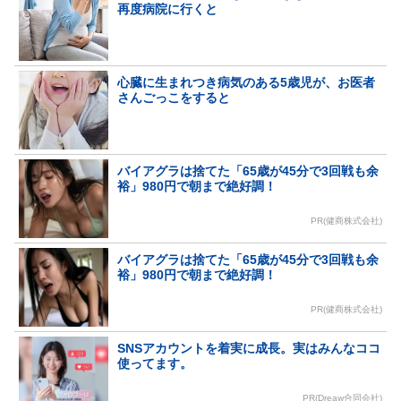
再度病院に行くと
心臓に生まれつき病気のある5歳児が、お医者
さんごっこをすると
バイアグラは捨てた「65歳が45分で3回戦も余
裕」980円で朝まで絶好調！
PR(健商株式会社)
バイアグラは捨てた「65歳が45分で3回戦も余
裕」980円で朝まで絶好調！
PR(健商株式会社)
SNSアカウントを着実に成長。実はみんなココ
使ってます。
PR(Dreaw合同会社)