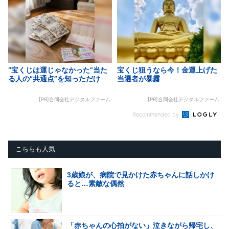
“宝くじは運じゃなかった”当た
宝くじ狙うなら今！金運上げた
る人の“共通点”を知っただけ
当選者が暴露
[PR]合同会社デジタルファーム
[PR]合同会社デジタルファーム
Recommended by
こちらも人気
3歳娘が、病院で見かけた赤ちゃんに話しかけ
ると…素敵な偶然
「赤ちゃんの心拍がない」泣きながら帰宅し、