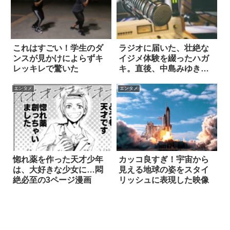
これはすごい！学生のダ
ラジオに届いた、壮絶な
ンスが見かけによらずキ
イジメ体験を綴ったハガ
レッキレで驚いた
キ。直後、中島みゆきの
『回答』に鳥肌
エンタメ
エンタメ
惚れ薬を作った天才少年
カッコ良すぎ！宇宙から
は、大好きな少女に…悶
見える地球の姿をスタイ
絶必至の3ページ漫画
リッシュに表現した映像