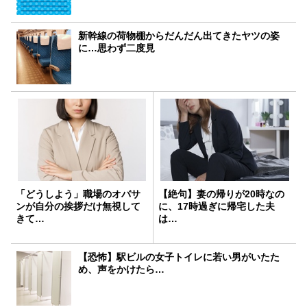
新幹線の荷物棚からだんだん出てきたヤツの姿
に…思わず二度見
「どうしよう」職場のオバサ
【絶句】妻の帰りが20時なの
ンが自分の挨拶だけ無視して
に、17時過ぎに帰宅した夫
きて…
は…
【恐怖】駅ビルの女子トイレに若い男がいたた
め、声をかけたら…