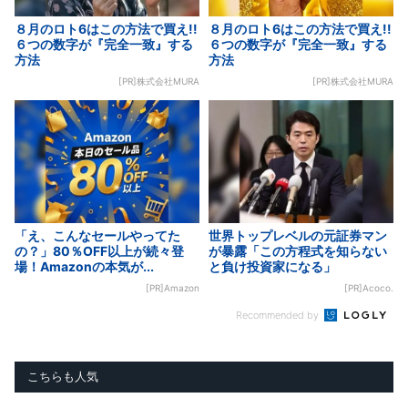
８月のロト6はこの方法で買え!!
８月のロト6はこの方法で買え!!
６つの数字が『完全一致』する
６つの数字が『完全一致』する
方法
方法
[PR]株式会社MURA
[PR]株式会社MURA
「え、こんなセールやってた
世界トップレベルの元証券マン
の？」80％OFF以上が続々登
が暴露「この方程式を知らない
場！Amazonの本気が...
と負け投資家になる」
[PR]Amazon
[PR]Acoco.
Recommended by
こちらも人気