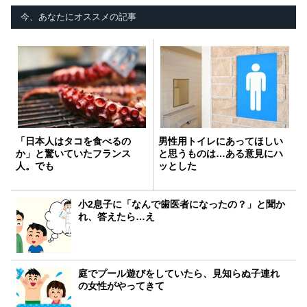
今、あなたにオススメの記事
「日本人はタコを食べるの
男性用トイレにあってほしい
か」と驚いていたフランス
と思うものは…ある意見にハ
人。でも
ッとした
小2息子に「なんで歯医者になったの？」と聞か
れ、答えたら…え
庭でプール遊びをしていたら、見知らぬ子連れ
の女性がやってきて