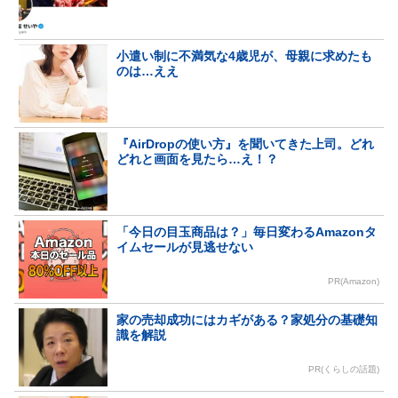
小遣い制に不満気な4歳児が、母親に求めたも
のは…ええ
『AirDropの使い方』を聞いてきた上司。どれ
どれと画面を見たら…え！？
「今日の目玉商品は？」毎日変わるAmazonタ
イムセールが見逃せない
PR(Amazon)
家の売却成功にはカギがある？家処分の基礎知
識を解説
PR(くらしの話題)