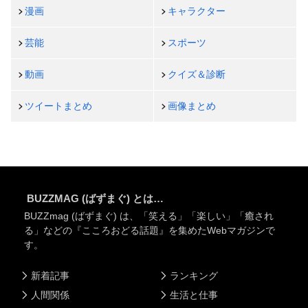
漫画
キャラクター
芸能
スポーツ
動画
クイズ＆診断
ツイートまとめ
画像まとめ
BUZZMAG (ばずまぐ) とは…
BUZZmag (ばずまぐ) は、「笑える」「楽しい」「癒され
る」などの『こころおどる話題』を集めたWebマガジンで
す。
新着記事
ランキング
人間関係
生活と仕事