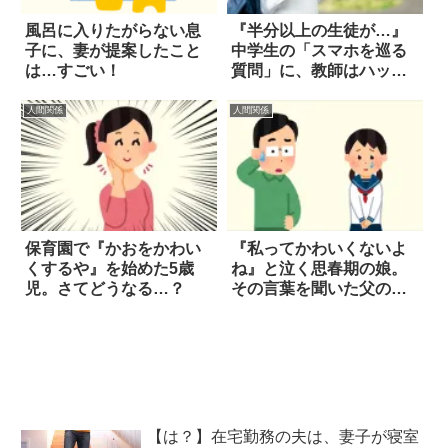
風呂に入りたがらない息
『半分以上の生徒が…』
子に、妻が提案したこと
中学生の「スマホを巡る
は…すごい！
質問」に、教師はハッと
した！
人間関係
人間関係
保育園で『かおをかわい
『私ってかわいくないよ
くするや』を始めた5歳
ね』と泣く思春期の娘。
児。さてどうなる…？
その言葉を聞いた父の返
答は？
【は？】在宅勤務の夫は、妻子が寝室