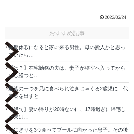
2022/03/24
おすすめ記事
長期休暇になると家に来る男性。母の愛人かと思っ
ていたら…
【は？】在宅勤務の夫は、妻子が寝室へ入ってから
少し経つと…
最後の一つを兄に食べられ泣きじゃくる2歳児に、代
替案を出すと
【絶句】妻の帰りが20時なのに、17時過ぎに帰宅し
た夫は…
おにぎりを3つ食べてプールに向かった息子。その後