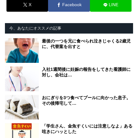
X
Facebook
LINE
今、あなたにオススメの記事
最後の一つを兄に食べられ泣きじゃくる2歳児
に、代替案を出すと
入社1週間後に妊娠の報告をしてきた看護師に
対し、会社は…
おにぎりを3つ食べてプールに向かった息子。
その後帰宅して…
「学生さん、金魚すくいには注意しなよ」ある
呟きにハッとした