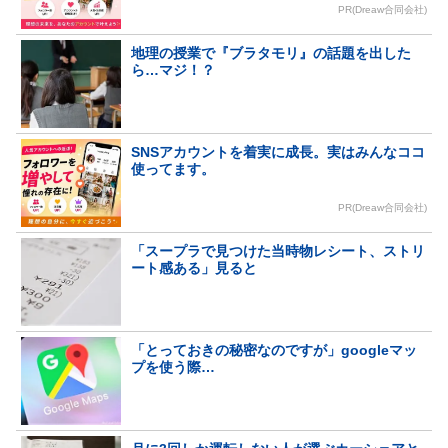
PR(Dreaw合同会社)
地理の授業で『ブラタモリ』の話題を出した
ら…マジ！？
SNSアカウントを着実に成長。実はみんなココ
使ってます。
PR(Dreaw合同会社)
「スープラで見つけた当時物レシート、ストリ
ート感ある」見ると
「とっておきの秘密なのですが」googleマッ
プを使う際…