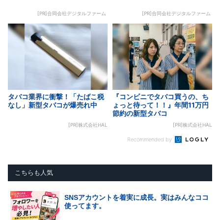
[PR]合同会社デジタルファーム
[PR]合同会社デジタルファーム
タバコ業界に衝撃！「たばこ税
『コンビニでタバコ買うの、ち
なし」新型タバコが爆売れ中
ょっと待って！！』年間11万円
節約の新型タバコ
[PR]株式会社HAL
[PR]株式会社HAL
Recommended by
こちらも人気
SNSアカウントを着実に成長。実はみんなココ
使ってます。