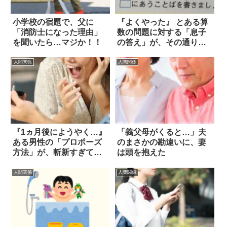
小学校の宿題で、父に
『よくやった』 とある算
「消防士になった理由」
数の問題に対する「息子
を聞いたら…マジか！！
の答え」が、その通りす
ぎて笑った！
人間関係
人間関係
『1ヵ月後にようやく…』
「義父母がくると…」夫
ある男性の「プロポーズ
のまさかの勘違いに、妻
方法」が、斬新すぎて吹
は頭を抱えた
いた！
人間関係
人間関係