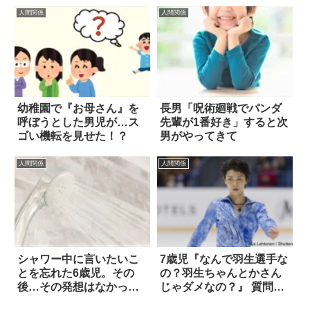
人間関係
人間関係
幼稚園で『お母さん』を
長男「呪術廻戦でパンダ
呼ぼうとした男児が…ス
先輩が1番好き」すると次
ゴい機転を見せた！？
男がやってきて
人間関係
人間関係
シャワー中に言いたいこ
7歳児『なんで羽生選手な
とを忘れた6歳児。その
の？羽生ちゃんとかさん
後…その発想はなかっ
じゃダメなの？』 質問の
た！
意図に笑った