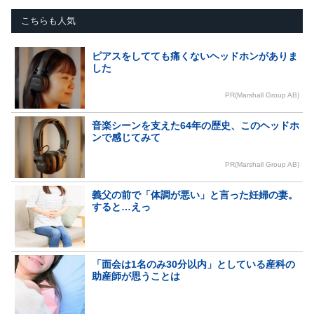
こちらも人気
ピアスをしてても痛くないヘッドホンがありま
した
PR(Marshall Group AB)
音楽シーンを支えた64年の歴史、このヘッドホ
ンで感じてみて
PR(Marshall Group AB)
義父の前で「体調が悪い」と言った妊婦の妻。
すると…えっ
「面会は1名のみ30分以内」としている産科の
助産師が思うことは