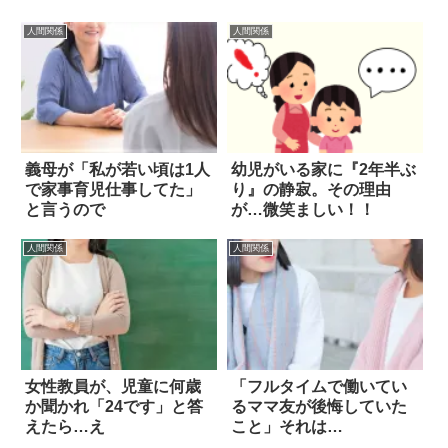
人間関係
人間関係
義母が「私が若い頃は1人
幼児がいる家に『2年半ぶ
で家事育児仕事してた」
り』の静寂。その理由
と言うので
が…微笑ましい！！
人間関係
人間関係
女性教員が、児童に何歳
「フルタイムで働いてい
か聞かれ「24です」と答
るママ友が後悔していた
えたら…え
こと」それは…