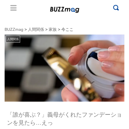
BUZZmag
>
人間関係
>
家族
> 今ここ
人間関係
「誰が喜ぶ？」義母がくれたファンデーショ
ンを見たら…えっ