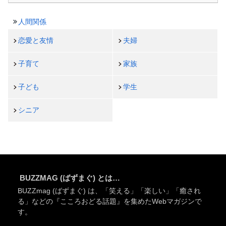
人間関係
恋愛と友情
夫婦
子育て
家族
子ども
学生
シニア
BUZZMAG (ばずまぐ) とは…
BUZZmag (ばずまぐ) は、「笑える」「楽しい」「癒され
る」などの『こころおどる話題』を集めたWebマガジンで
す。