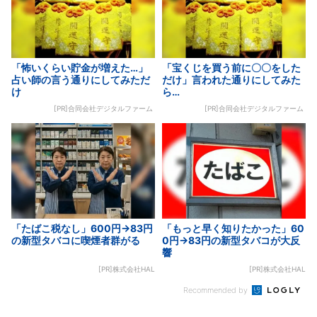
「怖いくらい貯金が増えた…」
「宝くじを買う前に〇〇をした
占い師の言う通りにしてみただ
だけ」言われた通りにしてみた
け
ら…
[PR]合同会社デジタルファーム
[PR]合同会社デジタルファーム
「たばこ税なし」600円→83円
「もっと早く知りたかった」60
の新型タバコに喫煙者群がる
0円→83円の新型タバコが大反
響
[PR]株式会社HAL
[PR]株式会社HAL
Recommended by