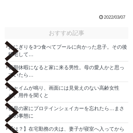
2022/03/07
おすすめ記事
おにぎりを3つ食べてプールに向かった息子。その後
帰宅して…
長期休暇になると家に来る男性。母の愛人かと思っ
ていたら…
チャイムが鳴り、画面には見覚えのない高齢女性
が。用件を聞くと
祖母の家にプロテインシェイカーを忘れたら…まさ
かの事態に
【は？】在宅勤務の夫は、妻子が寝室へ入ってから