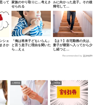
思って
家族のやり取りに…考えさ
ルに向かった息子。その後
せられる
帰宅して…
ンシェ
「俺は将来子どもいらん」
【は？】在宅勤務の夫は、
まさか
と言う息子に理由を聞いた
妻子が寝室へ入ってから少
ら…えぇ
し経つと…
Recommended by
人間関係
人間関係