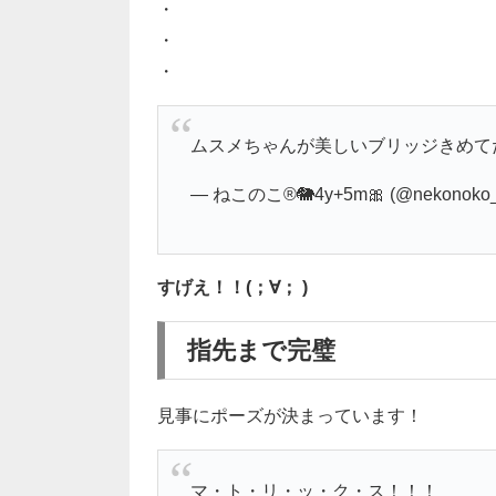
・
・
・
ムスメちゃんが美しいブリッジきめて
— ねこのこ®︎🐘4y+5m🎀 (@nekonoko_
すげえ！！(；∀； )
指先まで完璧
見事にポーズが決まっています！
マ・ト・リ・ッ・ク・ス！！！