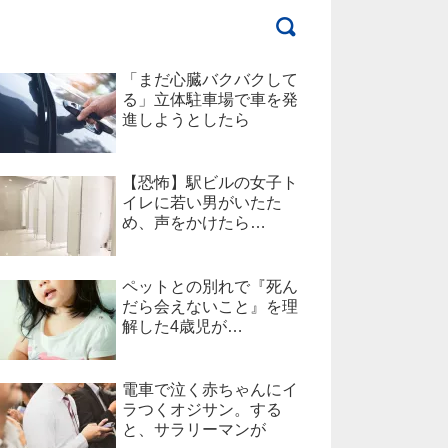
「まだ心臓バクバクして
る」立体駐車場で車を発
進しようとしたら
【恐怖】駅ビルの女子ト
イレに若い男がいたた
め、声をかけたら…
ペットとの別れで『死ん
だら会えないこと』を理
解した4歳児が…
電車で泣く赤ちゃんにイ
ラつくオジサン。する
と、サラリーマンが