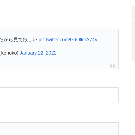
たから見て欲しい
pic.twitter.com/GdOtkeA74y
konoko)
January 22, 2022