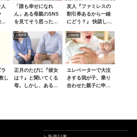
な人
「誰も幸せになれ
友人『ファミレスの
や
ん」ある母親のSNS
割引券あるから一緒
遊べ
を見てそう思ったワ
にどう？』 快諾した
ケは…
ら、後で超モヤモヤ
人間関係
人間関係
した話
ズラ
正月のたびに『彼女
エレベーターで大泣
教し
は？』と聞いてくる
きする我が子。乗り
母。しかし、ある告
合わせた親子に申し
白を境に…
訳なく思ってた
ら…？
新着記事