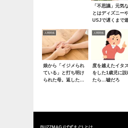
教え
「不思議」元気
とはディズニー
USJで遅くまで
るのに…
人間関係
人間関係
娘から「イジメられ
度を越えたイタ
ている」と打ち明け
をした1歳児に説
られた母。返した言
たら…嘘だろ
葉は…！？
BUZZMAG (ばずまぐ) とは…