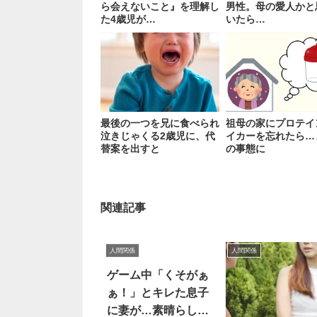
ら会えないこと』を理解し
男性。母の愛人かと
た4歳児が…
いたら…
最後の一つを兄に食べられ
祖母の家にプロテイ
泣きじゃくる2歳児に、代
イカーを忘れたら…
替案を出すと
の事態に
関連記事
人間関係
人間関係
ゲーム中「くそがぁ
ぁ！」とキレた息子
に妻が…素晴らしい