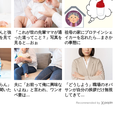
んと強
「これが世の先輩ママが通
祖母の家にプロテインシェ
を見て
った道ってこと？」写真を
イカーを忘れたら…まさか
見ると…おぉ
の事態に
らん」
夫に「お前って俺に興味な
「どうしよう」職場のオバ
聞いた
いよね」と言われ、ワンオ
サンが自分の挨拶だけ無視
ペ妻は…
してきて…
Recommended by