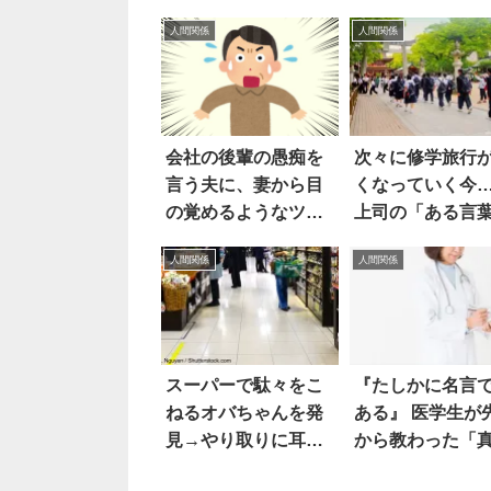
人間関係
人間関係
会社の後輩の愚痴を
次々に修学旅行
言う夫に、妻から目
くなっていく今
の覚めるようなツッ
上司の「ある言
コミ(笑)
が胸に刺さった
人間関係
人間関係
スーパーで駄々をこ
『たしかに名言
ねるオバちゃんを発
ある』 医学生が
見→やり取りに耳を
から教わった「
澄ますと…
理」に、ネット