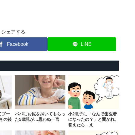
シェアする
Facebook
LINE
てプー
パパにお尻を拭いてもらっ
小2息子に「なんで歯医者
その後
た5歳児が…思わぬ一言
になったの？」と聞かれ、
答えたら…え