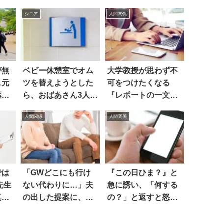
シニア
人間関係
が無
ベビー休憩室でオム
大学教授が思わず不
…元
ツを替えようとした
可をつけたくなる
葉」
ら、おばあさん3人組
『レポートの一文』
が…
は…
人間関係
人間関係
では
「GWどこにも行け
『この日ひま？』と
先生
ない代わりに…」夫
急に誘い、「何する
真
の出した提案に、
の？」と返すと怒る
中が
は？
人へ。的確な例え話