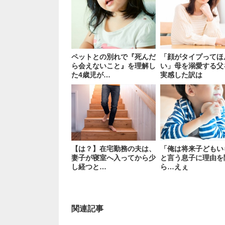
ペットとの別れで『死んだ
「顔がタイプってほ
ら会えないこと』を理解し
い」母を溺愛する父
た4歳児が…
実感した訳は
【は？】在宅勤務の夫は、
「俺は将来子どもい
妻子が寝室へ入ってから少
と言う息子に理由を
し経つと…
ら…えぇ
関連記事