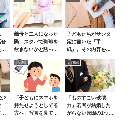
に
義母と二人になった
子どもたちがサンタ
話せ
際、スタバで珈琲を
宛に書いた『手
た
飲まないかと誘った
紙』。その内容を読
ら…え
んで…号泣した
人間関係
人間関係
と2
「子どもにスマホを
「ものすごい破壊
性
持たせようとしてる
力」若者が結婚した
言わ
方へ」写真を見て絶
がらない原因の1つ
口」
句した
は…