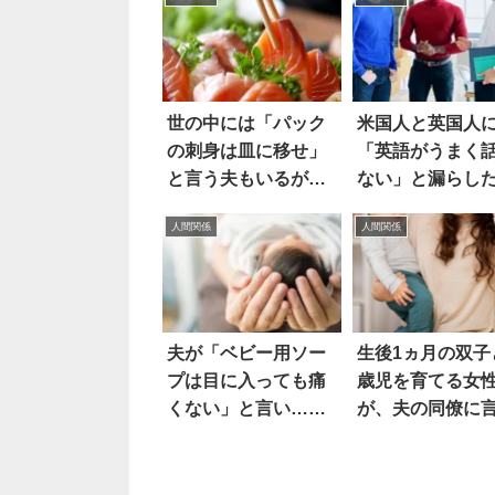
世の中には「パック
米国人と英国人
の刺身は皿に移せ」
「英語がうまく
と言う夫もいるが…
ない」と漏らし
ら…え
人間関係
人間関係
夫が「ベビー用ソー
生後1ヵ月の双子
プは目に入っても痛
歳児を育てる女
くない」と言い…え
が、夫の同僚に
ええ
れた「ひどい悪
とは？