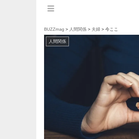
BUZZmag
>
人間関係
>
夫婦
> 今ここ
人間関係