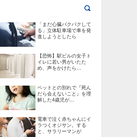
「まだ心臓バクバクして
る」立体駐車場で車を発
進しようとしたら
【恐怖】駅ビルの女子ト
イレに若い男がいたた
め、声をかけたら…
ペットとの別れで『死ん
だら会えないこと』を理
解した4歳児が…
電車で泣く赤ちゃんにイ
ラつくオジサン。する
と、サラリーマンが