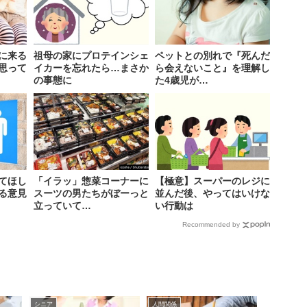
に来る
祖母の家にプロテインシェ
ペットとの別れで『死んだ
思って
イカーを忘れたら…まさか
ら会えないこと』を理解し
の事態に
た4歳児が…
てほし
「イラッ」惣菜コーナーに
【極意】スーパーのレジに
る意見
スーツの男たちがぼーっと
並んだ後、やってはいけな
立っていて…
い行動は
Recommended by
シニア
人間関係