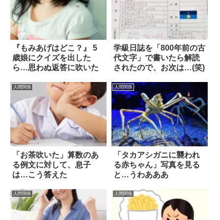
『もみあげはどこ？』 5
学級日誌を「800年前の古
歳娘にクイズを出した
代文字」で書いたら解読
ら…思わぬ返答に吹いた
されたので、お次は…(笑)
人間関係
人間関係
「お茶吹いた」算数のあ
「タカアシガニに襲われ
る例文に対して、息子
る赤ちゃん」写真を見る
は…こう答えた
と…うわあああ
人間関係
人間関係