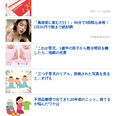
PR(くらしの話題)
「風俗前に飲むだけ！」45分で3回戦も余裕！
1日31円で朝まで絶好調
PR(健商株式会社)
「これが育児」1歳半の双子から数分間目を離
したら…地獄の光景
「三つ子育児のリアル」投稿された写真を見る
と…すげえ
不用品整理で出てきた20年前のニット。捨てる
か悩んだワケは