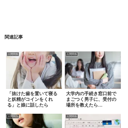
関連記事
人間関係
人間関係
「抜けた歯を置いて寝る
大学内の手続き窓口前で
と妖精がコインをくれ
まごつく男子に、受付の
る」と娘に話したら
場所を教えたら…
人間関係
人間関係