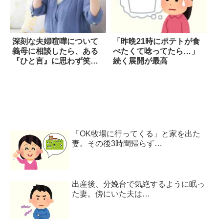
深刻な夫婦喧嘩について
「昨晩21時にポテトが食
義母に相談したら、ある
べたくて唸ってたら…」
『ひと言』に思わず笑っ
続く展開が最高
て救われた
「OK牧場に行ってくる」と家を出た
妻。その後3時間帰らず…
出産後、分娩台で気絶するように眠っ
た妻。傍にいた夫は…