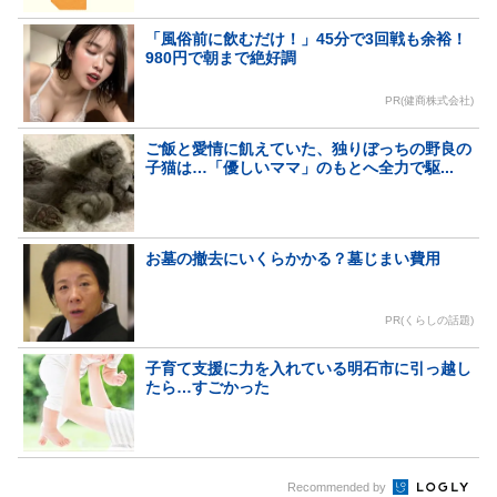
「風俗前に飲むだけ！」45分で3回戦も余裕！
980円で朝まで絶好調
PR(健商株式会社)
ご飯と愛情に飢えていた、独りぼっちの野良の
子猫は…「優しいママ」のもとへ全力で駆...
お墓の撤去にいくらかかる？墓じまい費用
PR(くらしの話題)
子育て支援に力を入れている明石市に引っ越し
たら…すごかった
Recommended by