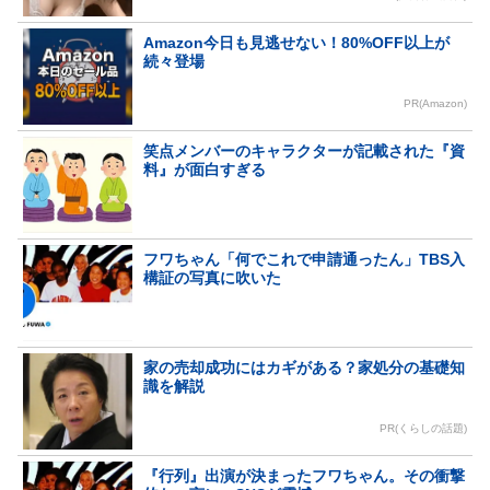
Amazon今日も見逃せない！80%OFF以上が
続々登場
PR(Amazon)
笑点メンバーのキャラクターが記載された『資
料』が面白すぎる
フワちゃん「何でこれで申請通ったん」TBS入
構証の写真に吹いた
家の売却成功にはカギがある？家処分の基礎知
識を解説
PR(くらしの話題)
『行列』出演が決まったフワちゃん。その衝撃