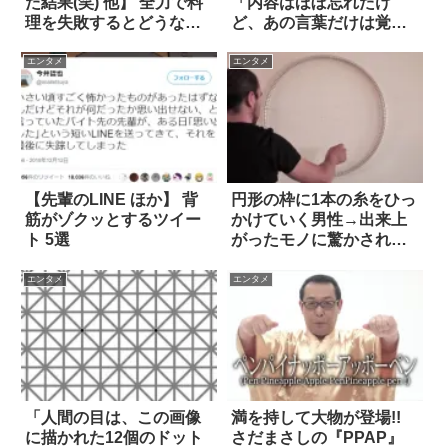
た結果(笑) 他】 全力で料
「内容はほぼ忘れたけ
理を失敗するとどうなる
ど、あの言葉だけは覚え
か 8選
てる」
エンタメ
エンタメ
【先輩のLINE ほか】 背
円形の枠に1本の糸をひっ
筋がゾクッとするツイー
かけていく男性→出来上
ト 5選
がったモノに驚かされ
る！
エンタメ
エンタメ
「人間の目は、この画像
満を持して大物が登場!!
に描かれた12個のドット
さだまさしの『PPAP』