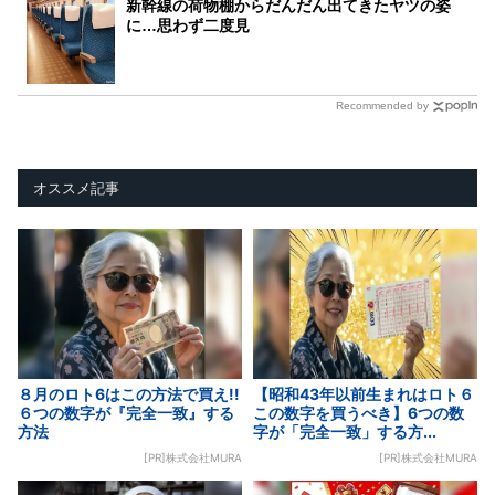
新幹線の荷物棚からだんだん出てきたヤツの姿
に…思わず二度見
Recommended by
オススメ記事
８月のロト6はこの方法で買え!!
【昭和43年以前生まれはロト６
６つの数字が『完全一致』する
この数字を買うべき】6つの数
方法
字が「完全一致」する方...
[PR]株式会社MURA
[PR]株式会社MURA