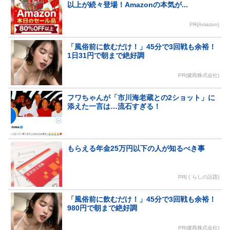
以上が続々登場！Amazonの本気が...
PR(Amazon)
「風俗前に飲むだけ！」45分で3回戦も余裕！
1日31円で朝まで絶好調
PR(健商株式会社)
フワちゃんが「市川海老蔵との2ショット」に
添えた一言は…流石すぎる！
もらえる年金25万円以下の人が知るべき事
PR(くらしの話題)
「風俗前に飲むだけ！」45分で3回戦も余裕！
980円で朝まで絶好調
PR(健商株式会社)