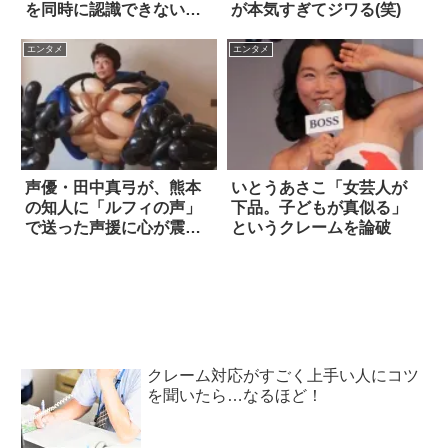
を同時に認識できない」
が本気すぎてジワる(笑)
→ マジだった！
エンタメ
エンタメ
声優・田中真弓が、熊本
いとうあさこ「女芸人が
の知人に「ルフィの声」
下品。子どもが真似る」
で送った声援に心が震え
というクレームを論破
る
クレーム対応がすごく上手い人にコツ
を聞いたら…なるほど！