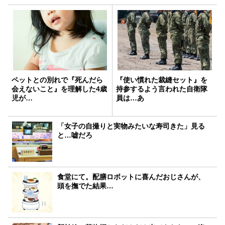
ペットとの別れで『死んだら
『使い慣れた裁縫セット』を
会えないこと』を理解した4歳
持参するよう言われた自衛隊
児が…
員は…あ
「女子の自撮りと実物みたいな寿司きた」見る
と…嘘だろ
食堂にて。配膳ロボットに喜んだおじさんが、
頭を撫でた結果…