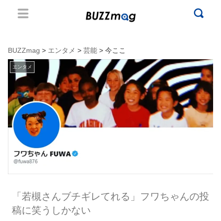
BUZZmag
>
エンタメ
>
芸能
> 今ここ
エンタメ
「若槻さんブチギレてれる」フワちゃんの投
稿に笑うしかない