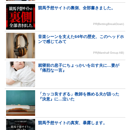
競馬予想サイトの裏側、全部書きました。
PR(BettingBreakDown)
音楽シーンを支えた64年の歴史、このヘッドホ
ンで感じてみて
PR(Marshall Group AB)
就寝前の息子にちょっかいを出す夫に…妻が
『痛烈な一言』
「カッコ良すぎる」教師を務める夫が語った
『決意』に…泣いた
競馬予想サイトの真実、暴露します。