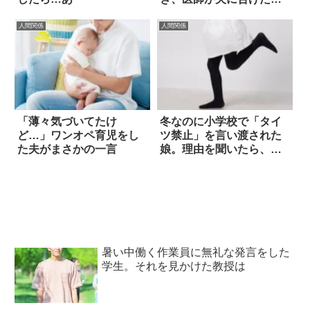
葉は…！
人間関係
人間関係
「薄々気づいてたけ
冬なのに小学校で「タイ
ど…」ワンオペ育児をし
ツ禁止」を言い渡された
た夫がまさかの一言
娘。理由を聞いたら、ど
ういうこと！？
暑い中働く作業員に無礼な発言をした
学生。それを見かけた教授は