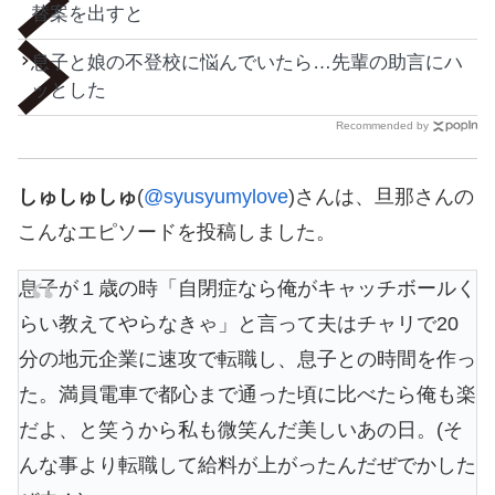
替案を出すと
息子と娘の不登校に悩んでいたら…先輩の助言にハ
ッとした
Recommended by
しゅしゅしゅ
(
@syusyumylove
)さんは、旦那さんの
こんなエピソードを投稿しました。
息子が１歳の時「自閉症なら俺がキャッチボールく
らい教えてやらなきゃ」と言って夫はチャリで20
分の地元企業に速攻で転職し、息子との時間を作っ
た。満員電車で都心まで通った頃に比べたら俺も楽
だよ、と笑うから私も微笑んだ美しいあの日。(そ
んな事より転職して給料が上がったんだぜでかした