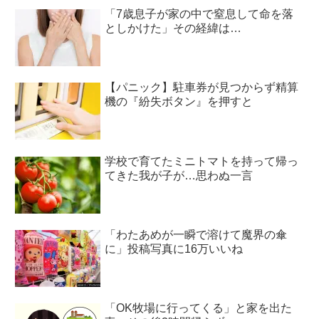
「7歳息子が家の中で窒息して命を落
としかけた」その経緯は…
【パニック】駐車券が見つからず精算
機の『紛失ボタン』を押すと
学校で育てたミニトマトを持って帰っ
てきた我が子が…思わぬ一言
「わたあめが一瞬で溶けて魔界の傘
に」投稿写真に16万いいね
「OK牧場に行ってくる」と家を出た