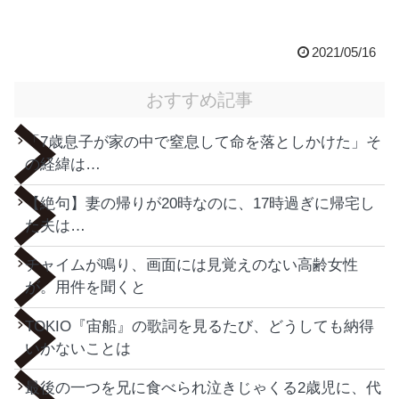
2021/05/16
おすすめ記事
「7歳息子が家の中で窒息して命を落としかけた」そ
の経緯は…
【絶句】妻の帰りが20時なのに、17時過ぎに帰宅し
た夫は…
チャイムが鳴り、画面には見覚えのない高齢女性
が。用件を聞くと
TOKIO『宙船』の歌詞を見るたび、どうしても納得
いかないことは
最後の一つを兄に食べられ泣きじゃくる2歳児に、代