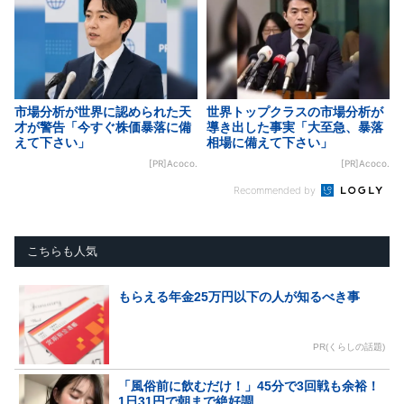
市場分析が世界に認められた天
世界トップクラスの市場分析が
才が警告「今すぐ株価暴落に備
導き出した事実「大至急、暴落
えて下さい」
相場に備えて下さい」
[PR]Acoco.
[PR]Acoco.
Recommended by
こちらも人気
もらえる年金25万円以下の人が知るべき事
PR(くらしの話題)
「風俗前に飲むだけ！」45分で3回戦も余裕！
1日31円で朝まで絶好調