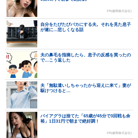
PR(健商株式会社)
自分をたびたびバカにする夫。それを見た息子
が遂に…悲しくなる話
夫の鼻毛を指摘したら、息子の反感を買ったの
で…こう返した
夫「無駄遣いしちゃったから迎えに来て」妻が
駆けつけると…
バイアグラは捨てた「65歳が45分で3回戦も余
裕」1日31円で朝まで絶好調！
PR(健商株式会社)