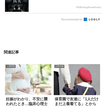
PR(BettingBreakDown)
Recommended by
関連記事
人間関係
人間関係
妊娠がわかり、不安に襲
保育園で友達に「1人だけ
われたとき…臨床心理士
まだ上着着てる」とから