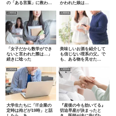
の「ある言葉」に救われ
かわれた娘は…
た
人間関係
人間関係
「女子だから数学ができ
美味しいお酒を紹介して
ないと言われた際は…」
も信じない理系の父。で
続きに唸った
も、ある物を見せた
ら…？
人間関係
人間関係
大学生たちに「IT企業の
『産後の今も効いてる』
定時は殆どが19時」と話
切迫早産が決まったと
したら…あ
き、医師が夫に告げた言