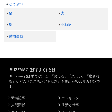
どうぶつ
猫
犬
鳥
小動物
動物漫画
BUZZMAG (ばずまぐ) とは…
BUZZmag (ばずまぐ) は、「笑える」「楽しい」「癒され
る」などの『こころおどる話題』を集めたWebマガジンで
す。
新着記事
ランキング
人間関係
生活と仕事
どうぶつ
エンタメ