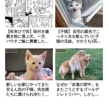
【松本ひで吉】味付き歯
【子猫】 自宅の庭先でこ
磨き粉に喜ぶ犬。一方、
っそり水を飲んでいた子
パウチご飯に興奮した猫
猫の兄妹。そのうち1匹
は
が、ご飯をねだりに玄関
先までやってきて…？
どうぶつ
どうぶつ
新しいお家にやってきた
なぜか「友達の背中」を
甘えん坊の子猫。先住猫
またごうとするゴールデ
たちに避けられ冷たくあ
ンレトリバー。しかし、
しらわれても、めげずに
お腹でつっかえて上手く
必死で近づいた結果…
いかず…！？