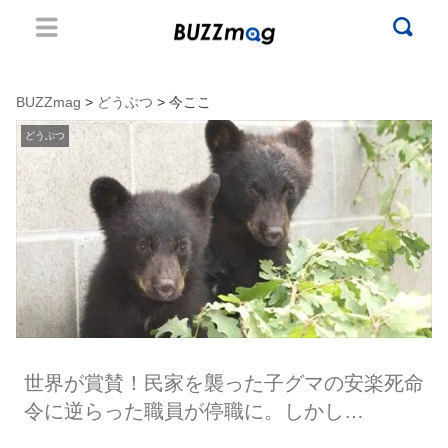
BUZZmag
>
どうぶつ
> 今ここ
どうぶつ
世界が賞賛！民家を襲った子グマの安楽死命
令に逆らった職員が停職に。しかし…