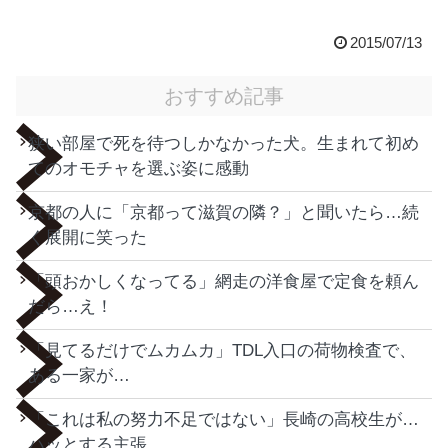
2015/07/13
おすすめ記事
狭い部屋で死を待つしかなかった犬。生まれて初め
てのオモチャを選ぶ姿に感動
京都の人に「京都って滋賀の隣？」と聞いたら…続
く展開に笑った
「頭おかしくなってる」網走の洋食屋で定食を頼ん
だら…え！
「見てるだけでムカムカ」TDL入口の荷物検査で、
ある一家が…
「これは私の努力不足ではない」長崎の高校生が…
ハッとする主張