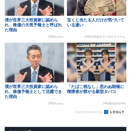
僕が世界三大投資家に認めら
宝くじ当たる人だけが気づいて
れ、株価の天気予報士と呼ばれ
いる違い
た理由
[PR]Acoco.
[PR]合同会社デジタルファーム
僕が世界三大投資家に認めら
「たばこ税なし」思わぬ朗報に
れ、株価予報士として活躍でき
喫煙者が群がる新型タバコ
た理由
[PR]Acoco.
[PR]株式会社HAL
Recommended by