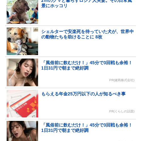
2ｍのクマと暮らすロシア人夫妻。その日常風
景にホッコリ
シェルターで安楽死を待っていた犬が、世界中
の動物たちを助けることに 8枚
「風俗前に飲むだけ！」45分で3回戦も余裕！
1日31円で朝まで絶好調
PR(健商株式会社)
もらえる年金25万円以下の人が知るべき事
PR(くらしの話題)
「風俗前に飲むだけ！」45分で3回戦も余裕！
1日31円で朝まで絶好調