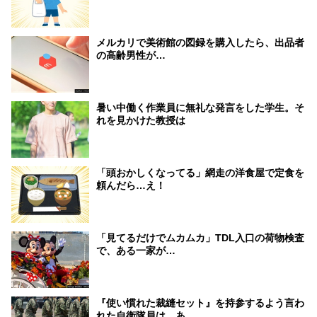
メルカリで美術館の図録を購入したら、出品者
の高齢男性が…
暑い中働く作業員に無礼な発言をした学生。そ
れを見かけた教授は
「頭おかしくなってる」網走の洋食屋で定食を
頼んだら…え！
「見てるだけでムカムカ」TDL入口の荷物検査
で、ある一家が…
『使い慣れた裁縫セット』を持参するよう言わ
れた自衛隊員は…あ