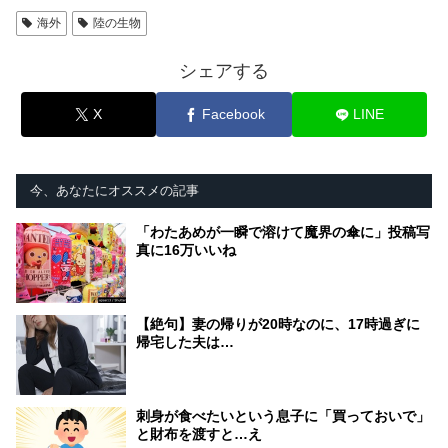
海外
陸の生物
シェアする
X
Facebook
LINE
今、あなたにオススメの記事
「わたあめが一瞬で溶けて魔界の傘に」投稿写
真に16万いいね
【絶句】妻の帰りが20時なのに、17時過ぎに
帰宅した夫は…
刺身が食べたいという息子に「買っておいで」
と財布を渡すと…え