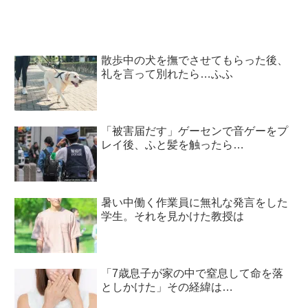
散歩中の犬を撫でさせてもらった後、
礼を言って別れたら…ふふ
「被害届だす」ゲーセンで音ゲーをプ
レイ後、ふと髪を触ったら…
暑い中働く作業員に無礼な発言をした
学生。それを見かけた教授は
「7歳息子が家の中で窒息して命を落
としかけた」その経緯は…