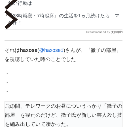
ない行動は
『23時就寝・7時起床』の生活を1ヵ月続けたら…マ
ジか！
Recommended by
それは
haxose
(
@haxose1
)さんが、『徹子の部屋』
を視聴していた時のことでした
・
・
・
この間、テレワークのお昼についうっかり「徹子の
部屋」を観たのだけど、徹子氏が新しい芸人殺し技
を編み出していて凄かった。