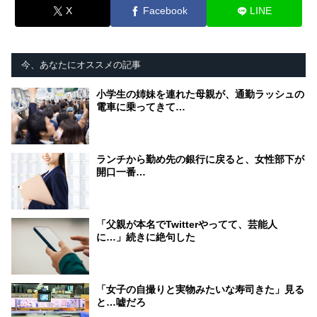
X
Facebook
LINE
今、あなたにオススメの記事
小学生の姉妹を連れた母親が、通勤ラッシュの
電車に乗ってきて…
ランチから勤め先の銀行に戻ると、女性部下が
開口一番…
「父親が本名でTwitterやってて、芸能人
に…」続きに絶句した
「女子の自撮りと実物みたいな寿司きた」見る
と…嘘だろ