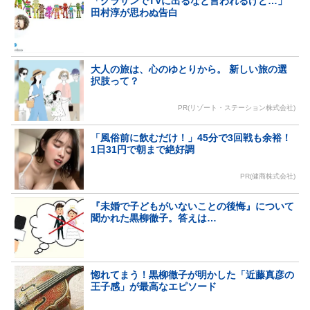
「グラサンでTVに出るなと言われるけど…」
田村淳が思わぬ告白
大人の旅は、心のゆとりから。 新しい旅の選
択肢って？
PR(リゾート・ステーション株式会社)
「風俗前に飲むだけ！」45分で3回戦も余裕！
1日31円で朝まで絶好調
PR(健商株式会社)
『未婚で子どもがいないことの後悔』について
聞かれた黒柳徹子。答えは…
惚れてまう！黒柳徹子が明かした「近藤真彦の
王子感」が最高なエピソード