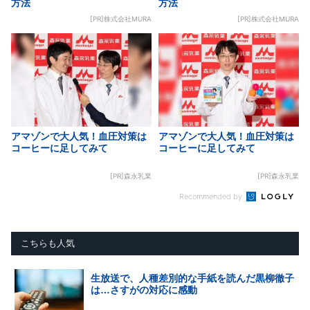
方法
方法
[PR]株式会社MURA
[PR]株式会社MURA
アマゾンで大人気！血圧対策は
アマゾンで大人気！血圧対策は
コーヒーに足してみて
コーヒーに足してみて
[PR]森永乳業
[PR]森永乳業
Recommended by
こちらも人気
生放送で、人種差別的な手紙を読んだ黒柳徹子
は…さすがの対応に感動