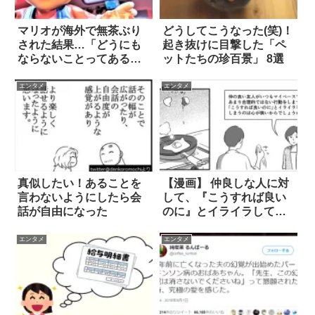
マリオが海外で無茶ぶり
どうしてこうなった(笑)！
された結果…「どうにも
起き抜けに目撃した「ペ
ならないことってあるん
ットたちの珍百景」 8選
だよ」(笑)
エンタメ
エンタメ
真似したい！あることを
【漫画】 仲良しな人に対
言わないようにしたら会
して、『こうすれば良い
話が自由になった
のに』とイライラしてし
まったら？
エンタメ
エンタメ