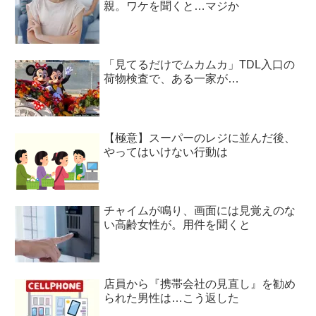
親。ワケを聞くと…マジか
「見てるだけでムカムカ」TDL入口の
荷物検査で、ある一家が…
【極意】スーパーのレジに並んだ後、
やってはいけない行動は
チャイムが鳴り、画面には見覚えのな
い高齢女性が。用件を聞くと
店員から『携帯会社の見直し』を勧め
られた男性は…こう返した