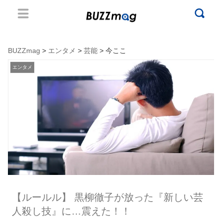
BUZZmag
>
エンタメ
>
芸能
> 今ここ
エンタメ
【ルールル】 黒柳徹子が放った『新しい芸
人殺し技』に…震えた！！