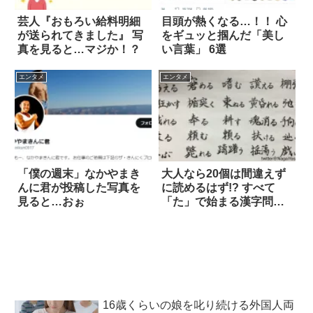
芸人『おもろい給料明細
目頭が熱くなる…！！ 心
が送られてきました』 写
をギュッと掴んだ「美し
真を見ると…マジか！？
い言葉」 6選
エンタメ
エンタメ
「僕の週末」なかやまき
大人なら20個は間違えず
んに君が投稿した写真を
に読めるはず!? すべて
見ると…おぉ
「た」で始まる漢字問題
が話題に
16歳くらいの娘を叱り続ける外国人両