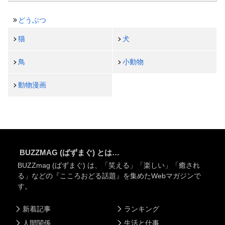
どうぶつ
猫
犬
鳥
小動物
動物漫画
BUZZMAG (ばずまぐ) とは…
BUZZmag (ばずまぐ) は、「笑える」「楽しい」「癒され
る」などの『こころおどる話題』を集めたWebマガジンで
す。
新着記事
ランキング
人間関係
生活と仕事