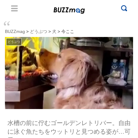
BUZZmag
>
どうぶつ
>
犬
> 今ここ
どうぶつ
水槽の前に佇むゴールデンレトリバー。自由
に泳ぐ魚たちをウットリと見つめる姿が…可