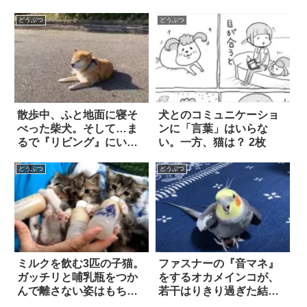
どうぶつ
どうぶつ
散歩中、ふと地面に寝そ
犬とのコミュニケーショ
べった柴犬。そして…ま
ンに「言葉」はいらな
るで『リビング』にいる
い。一方、猫は？ 2枚
かのようなリラックスぶ
りに、思わず笑った！！
どうぶつ
どうぶつ
ミルクを飲む3匹の子猫。
ファスナーの『音マネ』
ガッチリと哺乳瓶をつか
をするオカメインコが、
んで離さない姿はもちろ
若干はりきり過ぎた結
んのこと…『音』まで超
果…まさかの失敗を犯