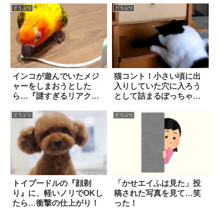
カワイイ！？
す！？
どうぶつ
どうぶつ
インコが遊んでいたメジ
猫コント！小さい頃に出
ャーをしまおうとした
入りしていた穴に入ろう
ら…『謎すぎるリアクシ
として詰まるぽっちゃり
ョン』に、思わず吹い
ネコ
た！！
どうぶつ
どうぶつ
トイプードルの『顔剃
「かせエイふは見た」投
り』に、軽いノリでOKし
稿された写真を見て…笑
たら…衝撃の仕上がり！
った！