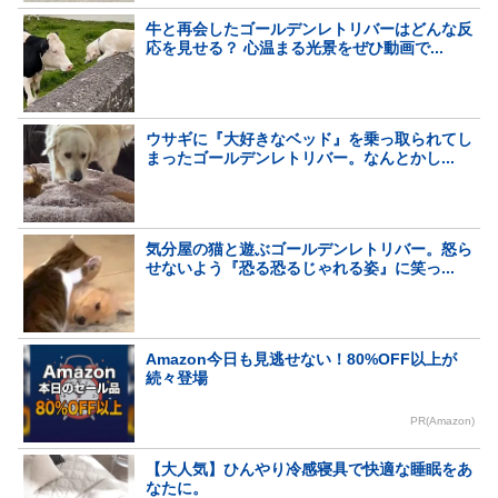
牛と再会したゴールデンレトリバーはどんな反
応を見せる？ 心温まる光景をぜひ動画で...
ウサギに『大好きなベッド』を乗っ取られてし
まったゴールデンレトリバー。なんとかし...
気分屋の猫と遊ぶゴールデンレトリバー。怒ら
せないよう『恐る恐るじゃれる姿』に笑っ...
Amazon今日も見逃せない！80%OFF以上が
続々登場
PR(Amazon)
【大人気】ひんやり冷感寝具で快適な睡眠をあ
なたに。