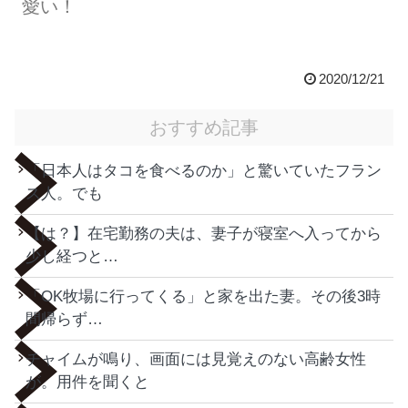
愛い！
2020/12/21
おすすめ記事
「日本人はタコを食べるのか」と驚いていたフラン
ス人。でも
【は？】在宅勤務の夫は、妻子が寝室へ入ってから
少し経つと…
「OK牧場に行ってくる」と家を出た妻。その後3時
間帰らず…
チャイムが鳴り、画面には見覚えのない高齢女性
が。用件を聞くと