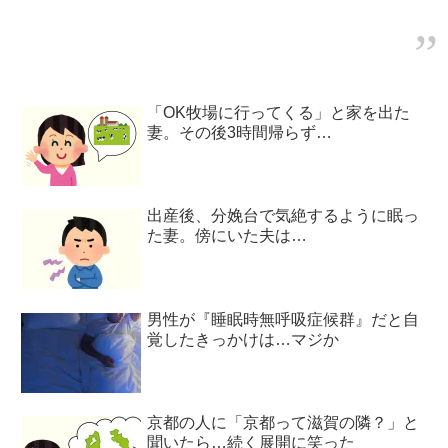
「OK牧場に行ってくる」と家を出た
妻。その後3時間帰らず…
出産後、分娩台で気絶するように眠っ
た妻。傍にいた夫は…
男性が『睡眠時無呼吸症候群』だと自
覚したきっかけは…マジか
京都の人に「京都って滋賀の隣？」と
聞いたら…続く展開に笑った