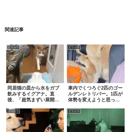
関連記事
どうぶつ
どうぶつ
同居猫の皿から水をガブ
車内でくつろぐ2匹のゴー
飲みするイグアナ。直
ルデンレトリバー。1匹が
後、「超気まずい展開」
体勢を変えようと思った
が訪れる！ 4枚
ら…こうなっちゃう！
どうぶつ
どうぶつ