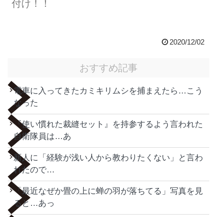
付け！！
2020/12/02
おすすめ記事
電車に入ってきたカミキリムシを捕まえたら…こう
なった
『使い慣れた裁縫セット』を持参するよう言われた
自衛隊員は…あ
新人に「経験が浅い人から教わりたくない」と言わ
れたので…
「最近なぜか畳の上に蝉の羽が落ちてる」写真を見
ると…あっ